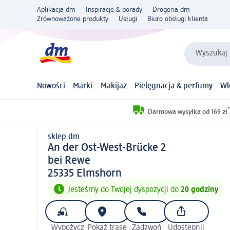
Aplikacja dm
Inspiracje & porady
Drogeria dm
Zrównoważone produkty
Usługi
Biuro obsługi klienta
Wyszukaj 
Nowości
Marki
Makijaż
Pielęgnacja & perfumy
Wł
*
Darmowa wysyłka od 169 zł
sklep dm
sklep d m
An der Ost-West-Brücke 2
bei Rewe
2 5 3 3 5
25335
Elmshorn
Jesteśmy do Twojej dyspozycji do
20 godziny
Wypożycz
Pokaż trasę
Zadzwoń
Udostępnij