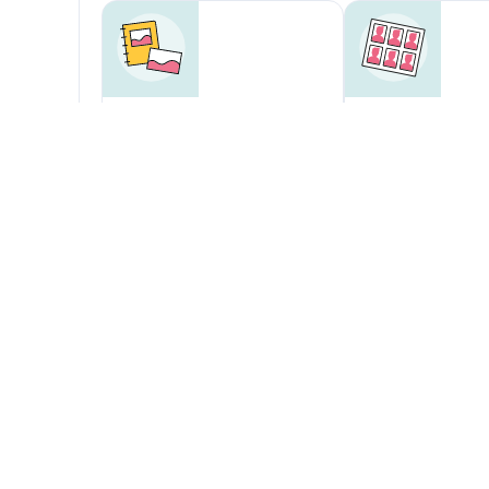
Foto-Service in
Passbild-Service
Selbstbedienung
Teppichreiniger ausleihen
Copyservice
Unsere Zusatzsortimente
Erstausstattung:
Kindertextilien
an...