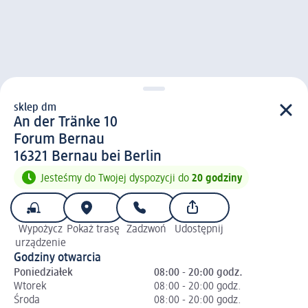
sklep dm
sklep d m
An der Tränke 10
Forum Bernau
1 6 3 2 1
16321
Bernau bei Berlin
Jesteśmy do Twojej dyspozycji do
20 godziny
Wypożycz
Pokaż trasę
Zadzwoń
Udostępnij
urządzenie
Godziny otwarcia
Poniedziałek
08:00 - 20:00 godz.
Wtorek
08:00 - 20:00 godz.
Środa
08:00 - 20:00 godz.