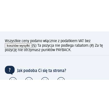
Wszystkie ceny podano włącznie z podatkiem VAT bez
kosztów wysyłki
(§) Ta pozycja nie podlega rabatom.
(#) Za tę
pozycję nie otrzymasz punktów PAYBACK.
Jak podoba Ci się ta strona?
Drogeria dm
Kariera
Biuro Obsługi Klienta dm