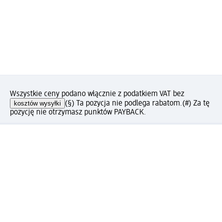
Wszystkie ceny podano włącznie z podatkiem VAT bez
kosztów wysyłki
(§) Ta pozycja nie podlega rabatom.
(#) Za tę
pozycję nie otrzymasz punktów PAYBACK.
Jak podoba Ci się ta strona?