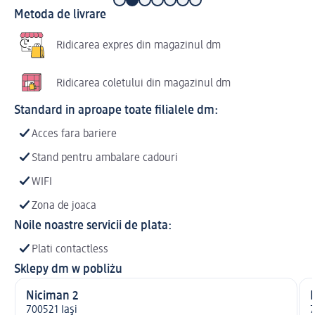
Metoda de livrare
Ridicarea expres din magazinul dm
Ridicarea coletului din magazinul dm
Standard in aproape toate filialele dm:
Acces fara bariere
Stand pentru ambalare cadouri
WIFI
Zona de joaca
Noile noastre servicii de plata:
Plati contactless
Sklepy dm w pobliżu
Niciman 2
B
700521 Iaşi
7