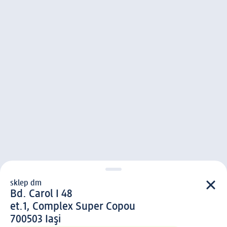
sklep dm
sklep d m
Bd. Carol I 48
et.1, Complex Super Copou
7 0 0 5 0 3
700503
Iaşi