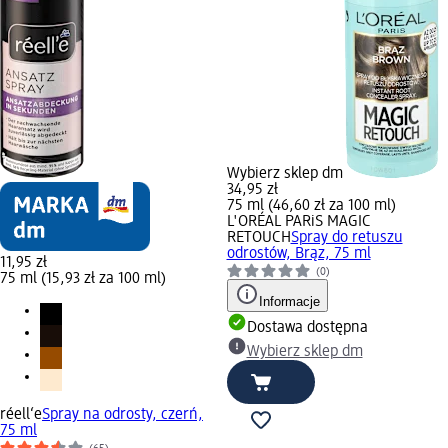
Wybierz sklep dm
34,95 zł
75 ml (46,60 zł za 100 ml)
L'ORÉAL PARiS MAGIC
RETOUCH
Spray do retuszu
odrostów, Brąz, 75 ml
11,95 zł
(0)
75 ml (15,93 zł za 100 ml)
Informacje
Dostawa dostępna
Wybierz sklep dm
réell‘e
Spray na odrosty, czerń,
75 ml