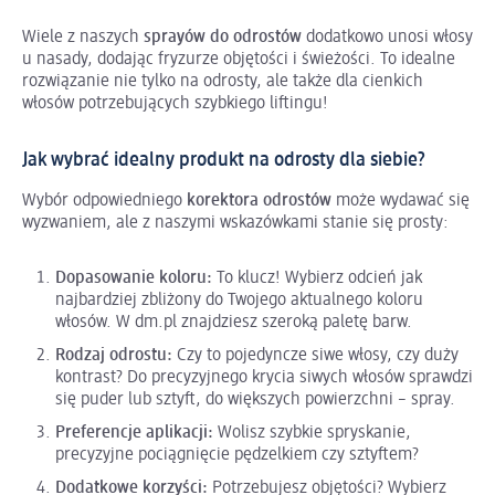
Wiele z naszych
sprayów do odrostów
dodatkowo unosi włosy
u nasady, dodając fryzurze objętości i świeżości. To idealne
rozwiązanie nie tylko na odrosty, ale także dla cienkich
włosów potrzebujących szybkiego liftingu!
Jak wybrać idealny produkt na odrosty dla siebie?
Wybór odpowiedniego
korektora odrostów
może wydawać się
wyzwaniem, ale z naszymi wskazówkami stanie się prosty:
Dopasowanie koloru:
To klucz! Wybierz odcień jak
najbardziej zbliżony do Twojego aktualnego koloru
włosów. W dm.pl znajdziesz szeroką paletę barw.
Rodzaj odrostu:
Czy to pojedyncze siwe włosy, czy duży
kontrast? Do precyzyjnego krycia siwych włosów sprawdzi
się puder lub sztyft, do większych powierzchni – spray.
Preferencje aplikacji:
Wolisz szybkie spryskanie,
precyzyjne pociągnięcie pędzelkiem czy sztyftem?
Dodatkowe korzyści:
Potrzebujesz objętości? Wybierz