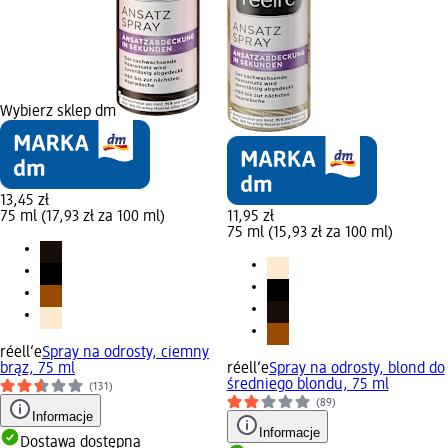
Wybierz sklep dm
13,45 zł
75 ml (17,93 zł za 100 ml)
11,95 zł
75 ml (15,93 zł za 100 ml)
réell‘e
Spray na odrosty, ciemny
brąz, 75 ml
réell‘e
Spray na odrosty, blond do
średniego blondu, 75 ml
(131)
(89)
Informacje
Informacje
Dostawa dostępna