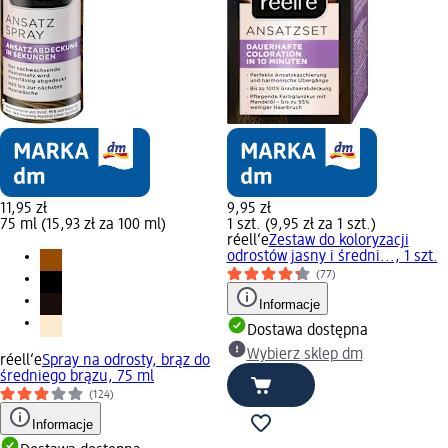
11,95 zł
9,95 zł
75 ml (15,93 zł za 100 ml)
1 szt. (9,95 zł za 1 szt.)
réell‘e
Zestaw do koloryzacji
odrostów jasny i średni..., 1 szt.
(77)
Informacje
Dostawa dostępna
Wybierz sklep dm
réell‘e
Spray na odrosty, brąz do
średniego brązu, 75 ml
(124)
Informacje