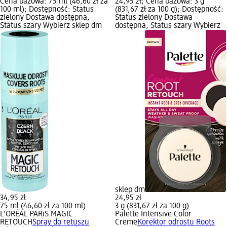
Cena bazowa: 75 ml (46,60 zł za
24,95 zł; Cena bazowa: 3 g
100 ml); Dostępność: Status
(831,67 zł za 100 g); Dostępność:
zielony Dostawa dostępna,
Status zielony Dostawa
Status szary Wybierz sklep dm
dostępna, Status szary Wybierz
sklep dm
34,95 zł
24,95 zł
75 ml (46,60 zł za 100 ml)
3 g (831,67 zł za 100 g)
L'ORÉAL PARiS MAGIC
Palette Intensive Color
RETOUCH
Spray do retuszu
Creme
Korektor odrostu Roots