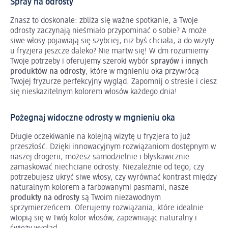
Spray na odrosty
Znasz to doskonale: zbliża się ważne spotkanie, a Twoje
odrosty zaczynają nieśmiało przypominać o sobie? A może
siwe włosy pojawiają się szybciej, niż byś chciała, a do wizyty
u fryzjera jeszcze daleko? Nie martw się! W dm rozumiemy
Twoje potrzeby i oferujemy szeroki wybór
sprayów i innych
produktów na odrosty
, które w mgnieniu oka przywrócą
Twojej fryzurze perfekcyjny wygląd. Zapomnij o stresie i ciesz
się nieskazitelnym kolorem włosów każdego dnia!
Pożegnaj widoczne odrosty w mgnieniu oka
Długie oczekiwanie na kolejną wizytę u fryzjera to już
przeszłość. Dzięki innowacyjnym rozwiązaniom dostępnym w
naszej drogerii, możesz samodzielnie i błyskawicznie
zamaskować niechciane odrosty. Niezależnie od tego, czy
potrzebujesz ukryć siwe włosy, czy wyrównać kontrast między
naturalnym kolorem a farbowanymi pasmami, nasze
produkty na odrosty
są Twoim niezawodnym
sprzymierzeńcem. Oferujemy rozwiązania, które idealnie
wtopią się w Twój kolor włosów, zapewniając naturalny i