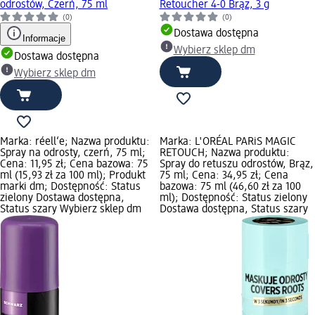
odrostów, Czerń, 75 ml
Retoucher 4-0 Brąz, 3 g
(0)
(0)
Dostawa dostępna
Informacje
Wybierz sklep dm
Dostawa dostępna
Wybierz sklep dm
Marka: réell‘e; Nazwa produktu:
Marka: L'ORÉAL PARiS MAGIC
Spray na odrosty, czerń, 75 ml;
RETOUCH; Nazwa produktu:
Cena: 11,95 zł; Cena bazowa: 75
Spray do retuszu odrostów, Brąz,
ml (15,93 zł za 100 ml); Produkt
75 ml; Cena: 34,95 zł; Cena
marki dm; Dostępność: Status
bazowa: 75 ml (46,60 zł za 100
zielony Dostawa dostępna,
ml); Dostępność: Status zielony
Status szary Wybierz sklep dm
Dostawa dostępna, Status szary