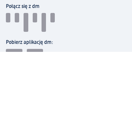
Połącz się z dm
Pobierz aplikację dm:
© 2026 dm-drogerie markt sp. z o.o.
Impressum
Polityka prywatności
Ogólne warunki handlowe
Odstąpienie od umowy w dm
Rozstrzyganie sporów
Zgłaszanie nieprawidłowości
Utylizacja sprzętu elektrycznego
Deklaracja w sprawie dostępności