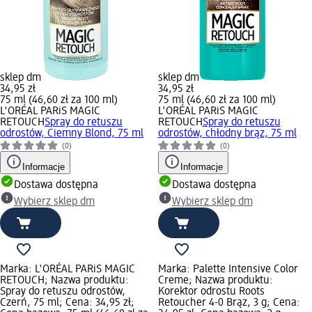
sklep dm
sklep dm
34,95 zł
34,95 zł
75 ml (46,60 zł za 100 ml)
75 ml (46,60 zł za 100 ml)
L'ORÉAL PARiS MAGIC
L'ORÉAL PARiS MAGIC
RETOUCH
Spray do retuszu
RETOUCH
Spray do retuszu
odrostów, Ciemny Blond, 75 ml
odrostów, chłodny brąz, 75 ml
(0)
(0)
Informacje
Informacje
Dostawa dostępna
Dostawa dostępna
Wybierz sklep dm
Wybierz sklep dm
Marka: L'ORÉAL PARiS MAGIC
Marka: Palette Intensive Color
RETOUCH; Nazwa produktu:
Creme; Nazwa produktu:
Spray do retuszu odrostów,
Korektor odrostu Roots
Czerń, 75 ml; Cena: 34,95 zł;
Retoucher 4-0 Brąz, 3 g; Cena: