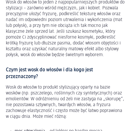
Wosk do włosów to jeden z najpopularniejszych produktów do
stylizacji – zarówno wśród mężczyzn, jak i kobiet. Pozwala
precyzyjnie ułożyć fryzurę, podkreślić teksturę włosów oraz
nadać im odpowiedni poziom utrwalenia i wykończenia (mat
lub połysk), a przy tym nie obciąża ich tak mocno jak
klasyczne żele sprzed lat. Jeśli szukasz kosmetyku, który
pomoże Ci zdyscyplinować niesforne kosmyki, podkreślić
krótką fryzurę lub dłuższe pasma, dodać włosom objętości i
kształtu oraz uzyskać naturalny matowy efekt albo stylowy
połysk, wosk do włosów będzie świetnym wyborem.
Czym jest wosk do włosów i dla kogo jest
przeznaczony?
Wosk do włosów to produkt stylizujący oparty na bazie
wosków (np. pszczelego, roślinnych czy syntetycznych) oraz
emolientów. W odróżnieniu od żeli nie zastyga na „skorupę”,
nie pozostawia sztywnych, twardych włosów, a fryzura
zachowuje elastyczność i często może być łatwo poprawiona
w ciągu dnia. Może mieć różną: