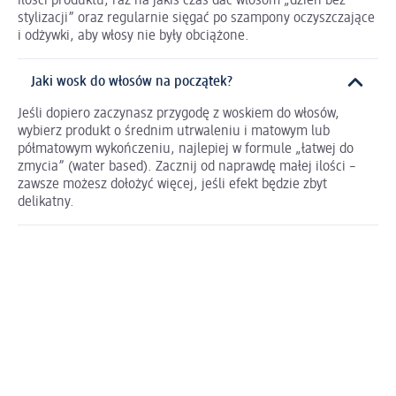
ilości produktu, raz na jakiś czas dać włosom „dzień bez
stylizacji” oraz regularnie sięgać po szampony oczyszczające
i odżywki, aby włosy nie były obciążone.
Jaki wosk do włosów na początek?
Jeśli dopiero zaczynasz przygodę z woskiem do włosów,
wybierz produkt o średnim utrwaleniu i matowym lub
półmatowym wykończeniu, najlepiej w formule „łatwej do
zmycia” (water based). Zacznij od naprawdę małej ilości –
zawsze możesz dołożyć więcej, jeśli efekt będzie zbyt
delikatny.