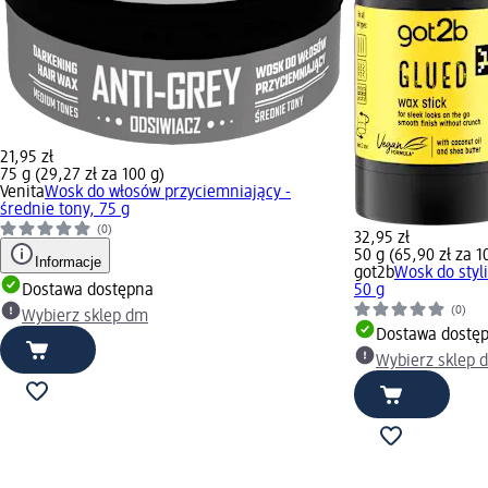
21,95 zł
75 g (29,27 zł za 100 g)
Venita
Wosk do włosów przyciemniający -
średnie tony, 75 g
(0)
32,95 zł
50 g (65,90 zł za 1
Informacje
got2b
Wosk do styl
Dostawa dostępna
50 g
(0)
Wybierz sklep dm
Dostawa dostę
Wybierz sklep 