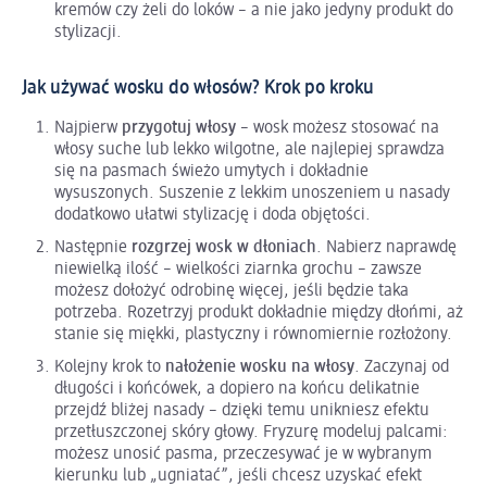
kremów czy żeli do loków – a nie jako jedyny produkt do
stylizacji.
Jak używać wosku do włosów? Krok po kroku
Najpierw
przygotuj włosy
– wosk możesz stosować na
włosy suche lub lekko wilgotne, ale najlepiej sprawdza
się na pasmach świeżo umytych i dokładnie
wysuszonych. Suszenie z lekkim unoszeniem u nasady
dodatkowo ułatwi stylizację i doda objętości.
Następnie
rozgrzej wosk w dłoniach
. Nabierz naprawdę
niewielką ilość – wielkości ziarnka grochu – zawsze
możesz dołożyć odrobinę więcej, jeśli będzie taka
potrzeba. Rozetrzyj produkt dokładnie między dłońmi, aż
stanie się miękki, plastyczny i równomiernie rozłożony.
Kolejny krok to
nałożenie wosku na włosy
. Zaczynaj od
długości i końcówek, a dopiero na końcu delikatnie
przejdź bliżej nasady – dzięki temu unikniesz efektu
przetłuszczonej skóry głowy. Fryzurę modeluj palcami:
możesz unosić pasma, przeczesywać je w wybranym
kierunku lub „ugniatać”, jeśli chcesz uzyskać efekt