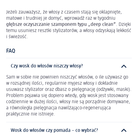
Jeżeli zauważysz, że włosy z czasem stają się oklapnięte,
matowe i trudniej je domyć, wprowadź raz w tygodniu
głębsze oczyszczanie szamponem typu „deep clean”
. Dzięki
temu usuniesz resztki stylizatorów, a włosy odzyskają lekkość
i świeżość.
FAQ
Czy wosk do włosów niszczy włosy?
Sam w sobie nie powinien niszczyć włosów, o ile używasz go
w rozsądnej ilości, regularnie myjesz włosy i dokładnie
usuwasz stylizator oraz dbasz o pielęgnację (odżywki, maski).
Problem pojawia się dopiero wtedy, gdy wosk jest stosowany
codziennie w dużej ilości, włosy nie są porządnie domywane,
a równoległa pielęgnacja nawilżająco‑regenerująca
praktycznie nie istnieje.
Wosk do włosów czy pomada – co wybrać?