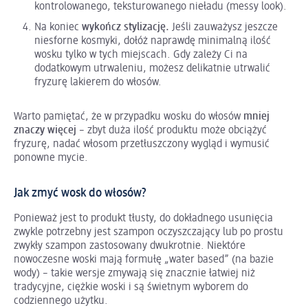
kontrolowanego, teksturowanego nieładu (messy look).
Na koniec
wykończ stylizację.
Jeśli zauważysz jeszcze
niesforne kosmyki, dołóż naprawdę minimalną ilość
wosku tylko w tych miejscach. Gdy zależy Ci na
dodatkowym utrwaleniu, możesz delikatnie utrwalić
fryzurę lakierem do włosów.
Warto pamiętać, że w przypadku wosku do włosów
mniej
znaczy więcej
– zbyt duża ilość produktu może obciążyć
fryzurę, nadać włosom przetłuszczony wygląd i wymusić
ponowne mycie.
Jak zmyć wosk do włosów?
Ponieważ jest to produkt tłusty, do dokładnego usunięcia
zwykle potrzebny jest szampon oczyszczający lub po prostu
zwykły szampon zastosowany dwukrotnie. Niektóre
nowoczesne woski mają formułę „water based” (na bazie
wody) – takie wersje zmywają się znacznie łatwiej niż
tradycyjne, ciężkie woski i są świetnym wyborem do
codziennego użytku.