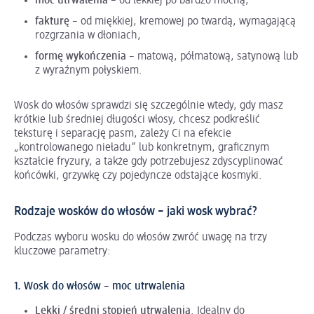
moc utrwalenia
– od lekkiej po bardzo mocną,
fakturę
– od miękkiej, kremowej po twardą, wymagającą
rozgrzania w dłoniach,
formę wykończenia
– matową, półmatową, satynową lub
z wyraźnym połyskiem.
Wosk do włosów sprawdzi się szczególnie wtedy, gdy masz
krótkie lub średniej długości włosy, chcesz podkreślić
teksturę i separację pasm, zależy Ci na efekcie
„kontrolowanego nieładu” lub konkretnym, graficznym
kształcie fryzury, a także gdy potrzebujesz zdyscyplinować
końcówki, grzywkę czy pojedyncze odstające kosmyki.
Rodzaje wosków do włosów – jaki wosk wybrać?
Podczas wyboru wosku do włosów zwróć uwagę na trzy
kluczowe parametry:
1. Wosk do włosów – moc utrwalenia
Lekki / średni stopień utrwalenia
. Idealny do