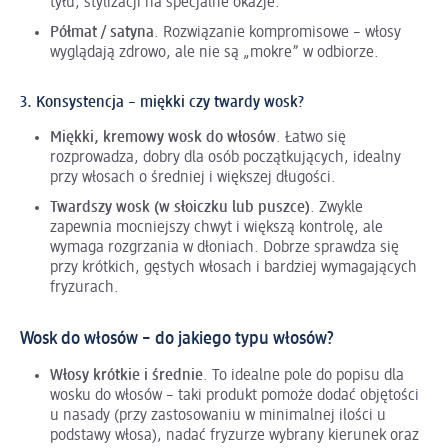
tyłu, stylizacji na specjalne okazje.
Półmat / satyna
. Rozwiązanie kompromisowe – włosy
wyglądają zdrowo, ale nie są „mokre” w odbiorze.
3. Konsystencja – miękki czy twardy wosk?
Miękki, kremowy wosk do włosów
. Łatwo się
rozprowadza, dobry dla osób początkujących, idealny
przy włosach o średniej i większej długości.
Twardszy wosk (w słoiczku lub puszce)
. Zwykle
zapewnia mocniejszy chwyt i większą kontrolę, ale
wymaga rozgrzania w dłoniach. Dobrze sprawdza się
przy krótkich, gęstych włosach i bardziej wymagających
fryzurach.
Wosk do włosów – do jakiego typu włosów?
Włosy krótkie i średnie
. To idealne pole do popisu dla
wosku do włosów – taki produkt pomoże dodać objętości
u nasady (przy zastosowaniu w minimalnej ilości u
podstawy włosa), nadać fryzurze wybrany kierunek oraz