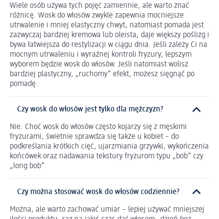
Wiele osób używa tych pojęć zamiennie, ale warto znać
różnicę. Wosk do włosów zwykle zapewnia mocniejsze
utrwalenie i mniej elastyczny chwyt, natomiast pomada jest
zazwyczaj bardziej kremowa lub oleista, daje większy poślizg i
bywa łatwiejsza do restylizacji w ciągu dnia. Jeśli zależy Ci na
mocnym utrwaleniu i wyraźnej kontroli fryzury, lepszym
wyborem będzie wosk do włosów. Jeśli natomiast wolisz
bardziej plastyczny, „ruchomy” efekt, możesz sięgnąć po
pomadę.
Czy wosk do włosów jest tylko dla mężczyzn?
Nie. Choć wosk do włosów często kojarzy się z męskimi
fryzurami, świetnie sprawdza się także u kobiet – do
podkreślania krótkich cięć, ujarzmiania grzywki, wykończenia
końcówek oraz nadawania tekstury fryzurom typu „bob” czy
„long bob”.
Czy można stosować wosk do włosów codziennie?
Można, ale warto zachować umiar – lepiej używać mniejszej