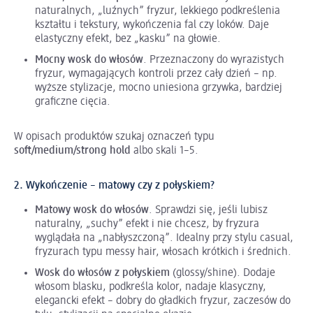
naturalnych, „luźnych” fryzur, lekkiego podkreślenia
kształtu i tekstury, wykończenia fal czy loków. Daje
elastyczny efekt, bez „kasku” na głowie.
Mocny wosk do włosów
. Przeznaczony do wyrazistych
fryzur, wymagających kontroli przez cały dzień – np.
wyższe stylizacje, mocno uniesiona grzywka, bardziej
graficzne cięcia.
W opisach produktów szukaj oznaczeń typu
soft/medium/strong hold
albo skali 1–5.
2. Wykończenie – matowy czy z połyskiem?
Matowy wosk do włosów
. Sprawdzi się, jeśli lubisz
naturalny, „suchy” efekt i nie chcesz, by fryzura
wyglądała na „nabłyszczoną”. Idealny przy stylu casual,
fryzurach typu messy hair, włosach krótkich i średnich.
Wosk do włosów z połyskiem
(glossy/shine). Dodaje
włosom blasku, podkreśla kolor, nadaje klasyczny,
elegancki efekt – dobry do gładkich fryzur, zaczesów do