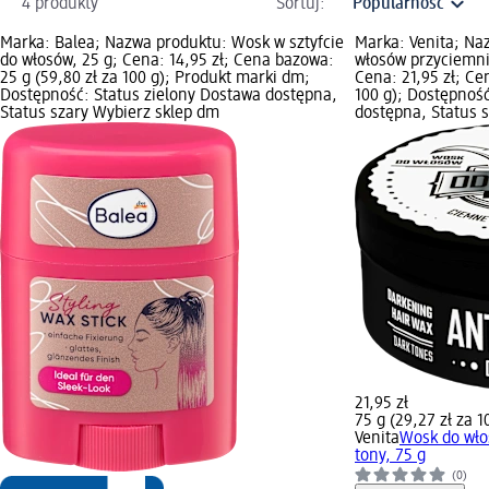
4 produkty
Sortuj:
Marka: Balea; Nazwa produktu: Wosk w sztyfcie
Marka: Venita; Na
do włosów, 25 g; Cena: 14,95 zł; Cena bazowa:
włosów przyciemni
25 g (59,80 zł za 100 g); Produkt marki dm;
Cena: 21,95 zł; Ce
Dostępność: Status zielony Dostawa dostępna,
100 g); Dostępność
Status szary Wybierz sklep dm
dostępna, Status 
21,95 zł
75 g (29,27 zł za 1
Venita
Wosk do wło
tony, 75 g
(0)