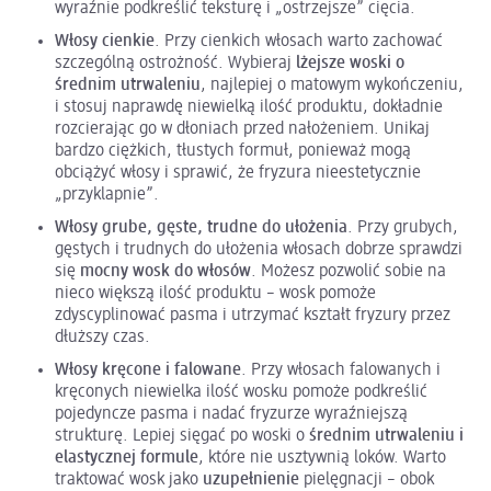
wyraźnie podkreślić teksturę i „ostrzejsze” cięcia.
Włosy cienkie
. Przy cienkich włosach warto zachować
szczególną ostrożność. Wybieraj
lżejsze woski o
średnim utrwaleniu
, najlepiej o matowym wykończeniu,
i stosuj naprawdę niewielką ilość produktu, dokładnie
rozcierając go w dłoniach przed nałożeniem. Unikaj
bardzo ciężkich, tłustych formuł, ponieważ mogą
obciążyć włosy i sprawić, że fryzura nieestetycznie
„przyklapnie”.
Włosy grube, gęste, trudne do ułożenia
. Przy grubych,
gęstych i trudnych do ułożenia włosach dobrze sprawdzi
się
mocny wosk do włosów
. Możesz pozwolić sobie na
nieco większą ilość produktu – wosk pomoże
zdyscyplinować pasma i utrzymać kształt fryzury przez
dłuższy czas.
Włosy kręcone i falowane
. Przy włosach falowanych i
kręconych niewielka ilość wosku pomoże podkreślić
pojedyncze pasma i nadać fryzurze wyraźniejszą
strukturę. Lepiej sięgać po woski o
średnim utrwaleniu i
elastycznej formule
, które nie usztywnią loków. Warto
traktować wosk jako
uzupełnienie
pielęgnacji – obok