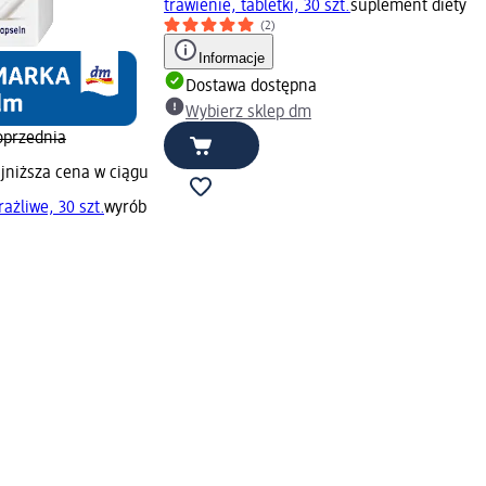
trawienie, tabletki, 30 szt.
suplement diety
(2)
Informacje
Dostawa dostępna
Wybierz sklep dm
oprzednia
jniższa cena w ciągu
rażliwe, 30 szt.
wyrób