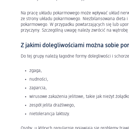
Na pracę układu pokarmowego może wpływać układ nerwo
ze strony układu pokarmowego. Niezbilansowana dieta i r
pokarmowego. W przypadku powtarzających się lub uporcz
przyczyny. Szczególną uwagę należy zwrócić na wątrobę
Z jakimi dolegliwościami można sobie po
Do tej grupy należą łagodne formy dolegliwości i schorzen
zgaga,
nudności,
zaparcia,
wirusowe zakażenia jelitowe, takie jak nieżyt żołądk
zespół jelita drażliwego,
nietolerancja laktozy.
Osoby, u których regularnie pojawiają się problemy tra