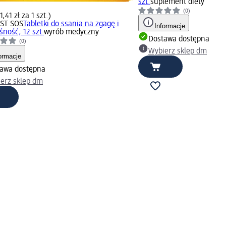
szt.
suplement diety
(0)
1,41 zł za 1 szt.)
ST SOS
Tabletki do ssania na zgagę i
Informacje
ność, 12 szt.
wyrób medyczny
Dostawa dostępna
(0)
Wybierz sklep dm
ormacje
awa dostępna
erz sklep dm