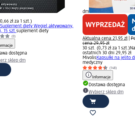
dm
(0,66 zł za 1 szt.)
Suplement diety Węgiel aktywowany,
, 15 szt.
suplement diety
(0)
Aktualna cena:
21,95 zł
|
P
cena:
29,95 zł
ormacje
30 szt. (0,73 zł za 1 szt.)
Na
ostatnich 30 dni 29,95 zł
awa dostępna
Mivolis
Kapsułki na jelito d
erz sklep dm
medyczny
(148)
Informacje
Dostawa dostępna
Wybierz sklep dm