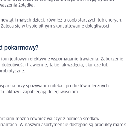
waszenia żołądka.
owląt i małych dzieci, również u osób starszych lub chorych,
 Zaleca się w trybie pilnym skonsultowanie dolegliwości i
ad pokarmowy?
kteriom jelitowym efektywne wspomaganie trawienia. Zaburzenie
dolegliwości trawienne, takie jak wzdęcia, skurcze lub
probiotyczne.
 wsparcia przy spożywaniu mleka i produktów mlecznych.
u laktozy i zapobiegają dolegliwościom.
arciami można również walczyć z pomocą środków
 wariantach. W naszym asortymencie dostępne są produkty marek