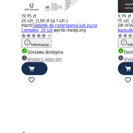
19,95 zł
9,95 zł
20 szt. (1,00 zł za 1 szt.)
15 szt. 
Manti
Tabletki do rozgryzania lub żucia
DR VITA
Complex, 20 szt.
wyrób medyczny
kapsułki
(0)
Informacje
Inf
Dostawa dostępna
Dost
Wybierz sklep dm
Wybi