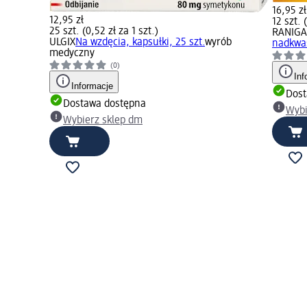
16,95 zł
12,95 zł
12 szt. (
25 szt. (0,52 zł za 1 szt.)
RANIGA
ULGIX
Na wzdęcia, kapsułki, 25 szt.
wyrób
nadkwaś
medyczny
(0)
Inf
Informacje
Dost
Dostawa dostępna
Wybi
Wybierz sklep dm