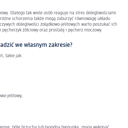
wy. Dlatego tak wiele osób reaguje na stres dolegliwościami
óżne schorzenia także mogą zaburzyć równowagę układu
ywych dolegliwości żołądkowo-jelitowych warto poszukać ich
 i pęcherzyk żółciowy oraz prostatę i pęcherz moczowy.
radzić we własnym zakresie?
́, takie jak:
owo-jelitowy,
wienne, bóle brzucha lub łagodna biegunka, mogą wykonać