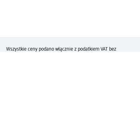
Wszystkie ceny podano włącznie z podatkiem VAT bez
kosztów wysyłki
(§) Ta pozycja nie podlega rabatom.
(#) Za tę
pozycję nie otrzymasz punktów PAYBACK.
Jak podoba Ci się ta strona?
Drogeria dm
Kariera
Biuro Obsługi Klienta dm
Kontakt
Znajdź sklepy dm