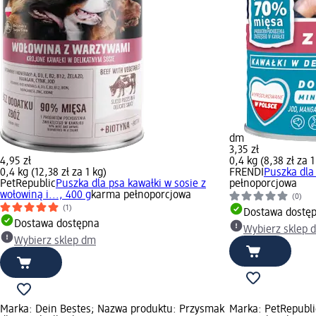
dm
3,35 zł
4,95 zł
0,4 kg (8,38 zł za 1
0,4 kg (12,38 zł za 1 kg)
FRENDI
Puszka dla 
PetRepublic
Puszka dla psa kawałki w sosie z
pełnoporcjowa
wołowiną i..., 400 g
karma pełnoporcjowa
(0)
(1)
Dostawa dostę
Dostawa dostępna
Wybierz sklep 
Wybierz sklep dm
Marka: Dein Bestes; Nazwa produktu: Przysmak
Marka: PetRepubli