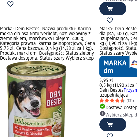
Marka: Dein Bestes; Nazwa produktu: Karma
Marka: Dein Beste
mokra dla psa Naturverliebt, 60% wołowiny z
dla psa, 500 g; K
ziemniakiem, marchewką i olejem, 400 g;
uzupełniająca; Ce
Kategoria prawna: karma pełnoporcjowa; Cena:
kg (11,90 zł za 1 k
5,75 zł; Cena bazowa: 0,4 kg (14,38 zł za 1 kg);
Dostępność: Statu
Produkt marki dm; Dostępność: Status zielony
Status szary Wybi
Dostawa dostępna, Status szary Wybierz sklep
5,95 zł
0,5 kg (11,90 zł za 
Dein Bestes
Przysm
uzupełniająca
(121)
Dostawa dostę
Wybierz sklep 