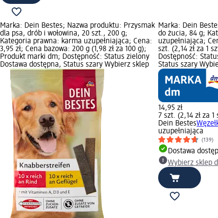
Marka: Dein Bestes; Nazwa produktu: Przysmak
Marka: Dein Beste
dla psa, drób i wołowina, 20 szt., 200 g;
do żucia, 84 g; K
Kategoria prawna: karma uzupełniająca; Cena:
uzupełniająca; Ce
3,95 zł; Cena bazowa: 200 g (1,98 zł za 100 g);
szt. (2,14 zł za 1 
Produkt marki dm; Dostępność: Status zielony
Dostępność: Statu
Dostawa dostępna, Status szary Wybierz sklep
Status szary Wybi
14,95 zł
7 szt. (2,14 zł za 1 
Dein Bestes
Węzełk
uzupełniająca
(139)
Dostawa dostę
Wybierz sklep 