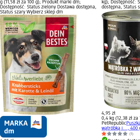
g (11,58 zł za 100 g); Produkt marki dm;
kg); Dostępność: 
Dostępność: Status zielony Dostawa dostępna,
dostępna, Status 
Status szary Wybierz sklep dm
4,95 zł
0,4 kg (12,38 zł za 
PetRepublic
Puszka
wątróbką i..., 400 
(1)