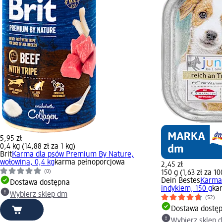
5,95 zł
0,4 kg (14,88 zł za 1 kg)
Brit
Karma dla psów Premium By Nature,
wołowina, 0,4 kg
karma pełnoporcjowa
2,45 zł
(0)
150 g (1,63 zł za 10
Dein Bestes
Karma 
Dostawa dostępna
indykiem, 150 g
ka
Wybierz sklep dm
(52)
Dostawa dostę
Wybierz sklep 