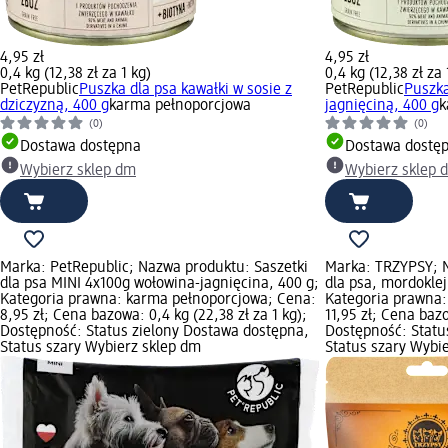
4,95 zł
4,95 zł
0,4 kg (12,38 zł za 1 kg)
0,4 kg (12,38 zł za 
PetRepublic
Puszka dla psa kawałki w sosie z
PetRepublic
Puszka
dziczyzną, 400 g
karma pełnoporcjowa
jagnięciną, 400 g
k
(0)
(0)
Dostawa dostępna
Dostawa dostę
Wybierz sklep dm
Wybierz sklep 
Marka: PetRepublic; Nazwa produktu: Saszetki
Marka: TRZYPSY; 
dla psa MINI 4x100g wołowina-jagnięcina, 400 g;
dla psa, mordoklej
Kategoria prawna: karma pełnoporcjowa; Cena:
Kategoria prawna:
8,95 zł; Cena bazowa: 0,4 kg (22,38 zł za 1 kg);
11,95 zł; Cena bazo
Dostępność: Status zielony Dostawa dostępna,
Dostępność: Statu
Status szary Wybierz sklep dm
Status szary Wybi