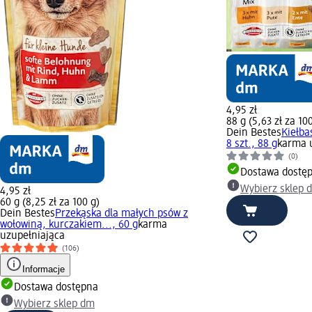
4,95 zł
88 g (5,63 zł za 10
Dein Bestes
Kiełba
8 szt., 88 g
karma 
(0)
Dostawa dostę
Wybierz sklep 
4,95 zł
60 g (8,25 zł za 100 g)
Dein Bestes
Przekąska dla małych psów z
wołowiną, kurczakiem..., 60 g
karma
uzupełniająca
(106)
Informacje
Dostawa dostępna
Wybierz sklep dm