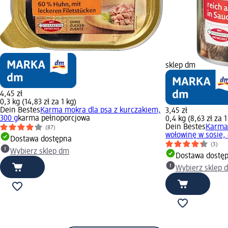
sklep dm
4,45 zł
0,3 kg (14,83 zł za 1 kg)
Dein Bestes
Karma mokra dla psa z kurczakiem,
3,45 zł
300 g
karma pełnoporcjowa
0,4 kg (8,63 zł za 1
Dein Bestes
Karma 
(87)
wołowinę w sosie,
Dostawa dostępna
(3)
Wybierz sklep dm
Dostawa dostę
Wybierz sklep 