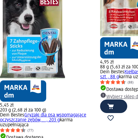
4,95 zł
88 g (5,63 zł za 10
Dein Bestes
Kiełba
szt., 88 g
karma uz
(88)
Dostawa dostę
Wybierz sklep 
5,45 zł
203 g (2,68 zł za 100 g)
Dein Bestes
Gryzaki dla psa wspomagające
oczyszczanie zębów,..., 203 g
karma
uzupełniająca
(77)
Dostawa dostępna