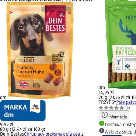
dm
14,95 zł
dm
70 g (21,36 zł za 10
TRZYPSY
Psie patyc
(0)
Informacje
9,95 zł
Dostawa dostę
80 g (12,44 zł za 100 g)
Wybierz sklep 
Dein Bestes
Chrupiący przysmak dla psa z