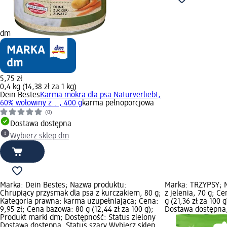
dm
5,75 zł
0,4 kg (14,38 zł za 1 kg)
Dein Bestes
Karma mokra dla psa Naturverliebt,
60% wołowiny z..., 400 g
karma pełnoporcjowa
(0)
Dostawa dostępna
Wybierz sklep dm
Marka: Dein Bestes; Nazwa produktu:
Marka: TRZYPSY; N
Chrupiący przysmak dla psa z kurczakiem, 80 g;
z jelenia, 70 g; C
Kategoria prawna: karma uzupełniająca; Cena:
g (21,36 zł za 100 
9,95 zł; Cena bazowa: 80 g (12,44 zł za 100 g);
Dostawa dostępna,
Produkt marki dm; Dostępność: Status zielony
Dostawa dostępna, Status szary Wybierz sklep