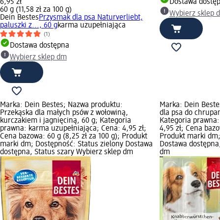
6,95 zł
Dostawa dostę
60 g (11,58 zł za 100 g)
Wybierz sklep 
Dein Bestes
Przysmak dla psa Naturverliebt,
paluszki z..., 60 g
karma uzupełniająca
(1)
Dostawa dostępna
Wybierz sklep dm
Marka: Dein Bestes; Nazwa produktu:
Marka: Dein Beste
Przekąska dla małych psów z wołowiną,
dla psa do chrupan
kurczakiem i jagnięciną, 60 g; Kategoria
Kategoria prawna:
prawna: karma uzupełniająca; Cena: 4,95 zł;
4,95 zł; Cena bazow
Cena bazowa: 60 g (8,25 zł za 100 g); Produkt
Produkt marki dm;
marki dm; Dostępność: Status zielony Dostawa
Dostawa dostępna,
dostępna, Status szary Wybierz sklep dm
dm