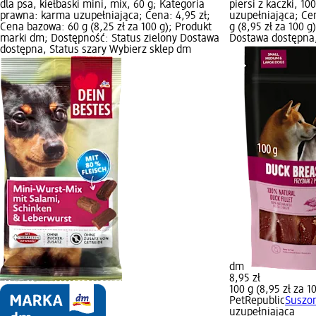
dla psa, kiełbaski mini, mix, 60 g; Kategoria
piersi z kaczki, 1
prawna: karma uzupełniająca; Cena: 4,95 zł;
uzupełniająca; Ce
Cena bazowa: 60 g (8,25 zł za 100 g); Produkt
g (8,95 zł za 100 
marki dm; Dostępność: Status zielony Dostawa
Dostawa dostępna,
dostępna, Status szary Wybierz sklep dm
dm
8,95 zł
100 g (8,95 zł za 1
PetRepublic
Suszon
uzupełniająca