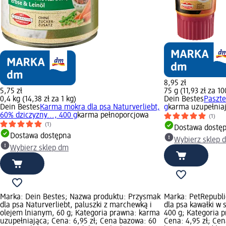
8,95 zł
5,75 zł
75 g (11,93 zł za 10
0,4 kg (14,38 zł za 1 kg)
Dein Bestes
Paszte
Dein Bestes
Karma mokra dla psa Naturverliebt,
g
karma uzupełnia
60% dziczyzny..., 400 g
karma pełnoporcjowa
(1)
(1)
Dostawa dostę
Dostawa dostępna
Wybierz sklep 
Wybierz sklep dm
Marka: Dein Bestes; Nazwa produktu: Przysmak
Marka: PetRepubli
dla psa Naturverliebt, paluszki z marchewką i
dla psa kawałki w 
olejem lnianym, 60 g; Kategoria prawna: karma
400 g; Kategoria 
uzupełniająca; Cena: 6,95 zł; Cena bazowa: 60
Cena: 4,95 zł; Cen