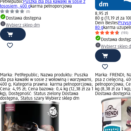
PetRepublic
Puszka dla psa kawałki w sosie z
łososiem, 400 g
karma pełnoporcjowa
(0)
8,95 zł
Dostawa dostępna
80 g (11,19 zł za 10
Dein Bestes
Przysm
Wybierz sklep dm
80 g
karma uzupeł
(155)
Dostawa dostę
Wybierz sklep 
Marka: PetRepublic; Nazwa produktu: Puszka
Marka: FRENDI; Na
dla psa kawałki w sosie z wołowiną i warzywami,
psa z cielęciną, 4
400 g; Kategoria prawna: karma pełnoporcjowa;
pełnoporcjowa; Ce
Cena: 4,95 zł; Cena bazowa: 0,4 kg (12,38 zł za 1
kg (8,38 zł za 1 kg
kg); Dostępność: Status zielony Dostawa
Dostawa dostępna,
dostępna, Status szary Wybierz sklep dm