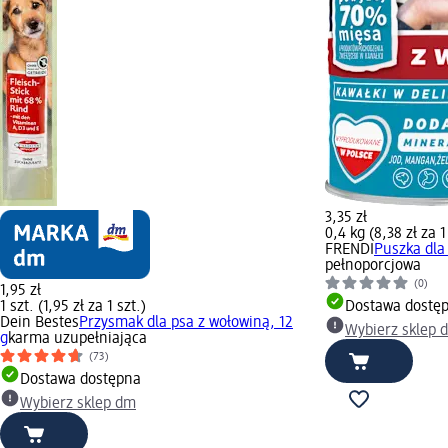
3,35 zł
0,4 kg (8,38 zł za 1
FRENDI
Puszka dla
pełnoporcjowa
(0)
1,95 zł
1 szt. (1,95 zł za 1 szt.)
Dostawa dostę
Dein Bestes
Przysmak dla psa z wołowiną, 12
Wybierz sklep 
g
karma uzupełniająca
(73)
Dostawa dostępna
Wybierz sklep dm