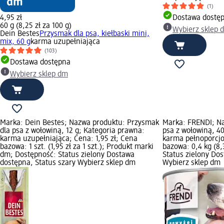
(1)
4,95 zł
Dostawa dostę
60 g (8,25 zł za 100 g)
Wybierz sklep 
Dein Bestes
Przysmak dla psa, kiełbaski mini,
mix, 60 g
karma uzupełniająca
(103)
Dostawa dostępna
Wybierz sklep dm
Marka: Dein Bestes; Nazwa produktu: Przysmak
Marka: FRENDI; Na
dla psa z wołowiną, 12 g; Kategoria prawna:
psa z wołowiną, 4
karma uzupełniająca; Cena: 1,95 zł; Cena
karma pełnoporcjo
bazowa: 1 szt. (1,95 zł za 1 szt.); Produkt marki
bazowa: 0,4 kg (8,
dm; Dostępność: Status zielony Dostawa
Status zielony Do
dostępna, Status szary Wybierz sklep dm
Wybierz sklep dm