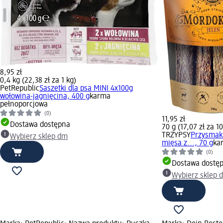
8,95 zł
0,4 kg (22,38 zł za 1 kg)
PetRepublic
Saszetki dla psa MINI 4x100g
wołowina-jagnięcina, 400 g
karma
pełnoporcjowa
(0)
11,95 zł
Dostawa dostępna
70 g (17,07 zł za 1
TRZYPSY
Przysmaki
Wybierz sklep dm
mięsa z..., 70 g
ka
(0)
Dostawa dostę
Wybierz sklep 