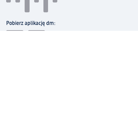
Pobierz aplikację dm:
© 2026 dm-drogerie markt sp. z o.o.
Impressum
Polityka prywatności
Ogólne warunki handlowe
Odstąpienie od umowy w dm
Rozstrzyganie sporów
Zgłaszanie nieprawidłowości
Utylizacja sprzętu elektrycznego
Deklaracja w sprawie dostępności