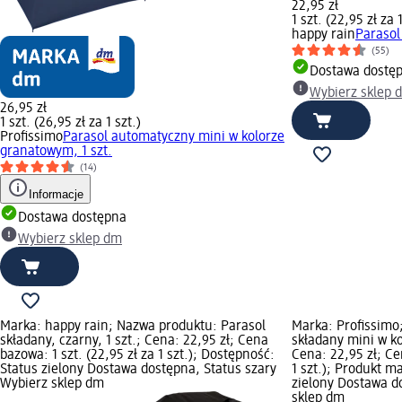
22,95 zł
1 szt. (22,95 zł za 1
happy rain
Parasol
(55)
Dostawa dostę
Wybierz sklep 
26,95 zł
1 szt. (26,95 zł za 1 szt.)
Profissimo
Parasol automatyczny mini w kolorze
granatowym, 1 szt.
(14)
Informacje
Dostawa dostępna
Wybierz sklep dm
Marka: happy rain; Nazwa produktu: Parasol
Marka: Profissimo
składany, czarny, 1 szt.; Cena: 22,95 zł; Cena
składany mini w ko
bazowa: 1 szt. (22,95 zł za 1 szt.); Dostępność:
Cena: 22,95 zł; Ce
Status zielony Dostawa dostępna, Status szary
1 szt.); Produkt m
Wybierz sklep dm
zielony Dostawa d
sklep dm