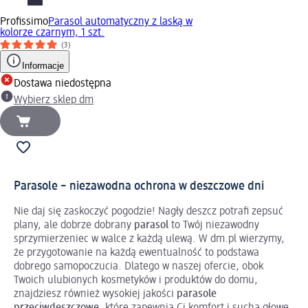
Profissimo
Parasol automatyczny z laską w
kolorze czarnym, 1 szt.
(3)
Informacje
Dostawa niedostępna
Wybierz sklep dm
Parasole – niezawodna ochrona w deszczowe dni
Nie daj się zaskoczyć pogodzie! Nagły deszcz potrafi zepsuć
plany, ale dobrze dobrany
parasol
to Twój niezawodny
sprzymierzeniec w walce z każdą ulewą. W dm.pl wierzymy,
że przygotowanie na każdą ewentualność to podstawa
dobrego samopoczucia. Dlatego w naszej ofercie, obok
Twoich ulubionych kosmetyków i produktów do domu,
znajdziesz również wysokiej jakości
parasole
przeciwdeszczowe
, które zapewnią Ci komfort i suchą głowę,