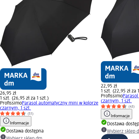
22,95 zł
1 szt. (22,95 zł za 1
26,95 zł
Profissimo
Parasol
1 szt. (26,95 zł za 1 szt.)
czarnym, 1 szt.
Profissimo
Parasol automatyczny mini w kolorze
(43)
czarnym, 1 szt.
(51)
Informacje
Informacje
Dostawa dostę
Dostawa dostępna
Wybierz sklep 
Wybierz sklep dm