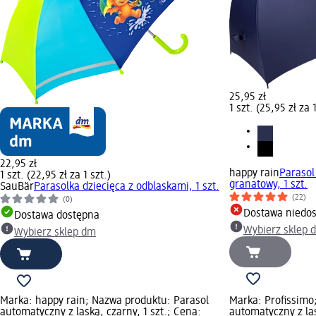
25,95 zł
1 szt. (25,95 zł za 1
22,95 zł
happy rain
Parasol
1 szt. (22,95 zł za 1 szt.)
granatowy, 1 szt.
SauBär
Parasolka dziecięca z odblaskami, 1 szt.
(22)
(0)
Dostawa niedo
Dostawa dostępna
Wybierz sklep 
Wybierz sklep dm
Marka: happy rain; Nazwa produktu: Parasol
Marka: Profissimo
automatyczny z laską, czarny, 1 szt.; Cena:
automatyczny z la