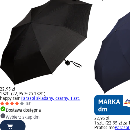
22,95 zł
1 szt. (22,95 zł za 1 szt.)
happy rain
Parasol składany, czarny, 1 szt.
(85)
Dostawa dostępna
Wybierz sklep dm
22,95 zł
1 szt. (22,95 zł za 1
Profissimo
Parasol