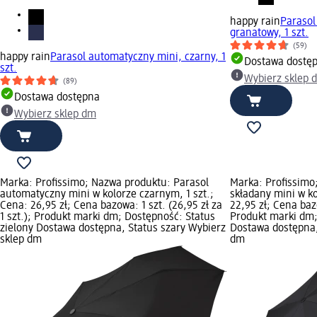
happy rain
Parasol
granatowy, 1 szt.
(59)
happy rain
Parasol automatyczny mini, czarny, 1
Dostawa dostę
szt.
Wybierz sklep 
(89)
Dostawa dostępna
Wybierz sklep dm
Marka: Profissimo; Nazwa produktu: Parasol
Marka: Profissimo
automatyczny mini w kolorze czarnym, 1 szt.;
składany mini w ko
Cena: 26,95 zł; Cena bazowa: 1 szt. (26,95 zł za
22,95 zł; Cena bazo
1 szt.); Produkt marki dm; Dostępność: Status
Produkt marki dm;
zielony Dostawa dostępna, Status szary Wybierz
Dostawa dostępna,
sklep dm
dm