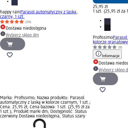
25,95 zł
1 szt. (25,95 zł za 1
happy rain
Parasol automatyczny z laską,
czarny, 1 szt.
(24)
Dostawa niedostępna
Wybierz sklep dm
Profissimo
Parasol
kolorze granatowym
(0)
Informacje
Dostawa niedo
Wybierz sklep 
Marka: Profissimo; Nazwa produktu: Parasol
automatyczny z laską w kolorze czarnym, 1 szt.;
Cena: 25,95 zł; Cena bazowa: 1 szt. (25,95 zł za
1 szt.); Produkt marki dm; Dostępność: Status
czerwony Dostawa niedostępna, Status szary