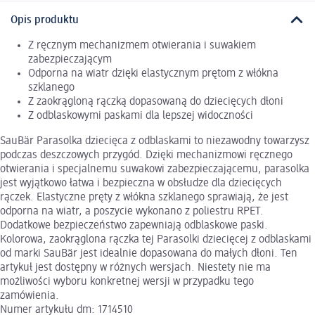
Opis produktu
Z ręcznym mechanizmem otwierania i suwakiem
zabezpieczającym
Odporna na wiatr dzięki elastycznym prętom z włókna
szklanego
Z zaokrągloną rączką dopasowaną do dziecięcych dłoni
Z odblaskowymi paskami dla lepszej widoczności
SauBär Parasolka dziecięca z odblaskami to niezawodny towarzysz
podczas deszczowych przygód. Dzięki mechanizmowi ręcznego
otwierania i specjalnemu suwakowi zabezpieczającemu, parasolka
jest wyjątkowo łatwa i bezpieczna w obsłudze dla dziecięcych
rączek. Elastyczne pręty z włókna szklanego sprawiają, że jest
odporna na wiatr, a poszycie wykonano z poliestru RPET.
Dodatkowe bezpieczeństwo zapewniają odblaskowe paski.
Kolorowa, zaokrąglona rączka tej Parasolki dziecięcej z odblaskami
od marki SauBär jest idealnie dopasowana do małych dłoni. Ten
artykuł jest dostępny w różnych wersjach. Niestety nie ma
możliwości wyboru konkretnej wersji w przypadku tego
zamówienia.
Numer artykułu dm: 1714510