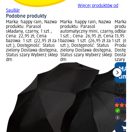
Więcej produktów od
SauBär
Podobne produkty
Marka: happy rain; Nazwa
Marka: happy rain; Nazwa
Marka: b
produktu: Parasol
produktu: Parasol
produktu
składany, czarny, 1 szt.;
automatyczny mini, czarny,
odblaski,
Cena: 22,95 zł; Cena
1 szt.; Cena: 26,95 zł; Cena
13,95 zł
bazowa: 1 szt. (22,95 zł za 1
bazowa: 1 szt. (26,95 zł za 1
szt. (6,98
szt.); Dostępność: Status
szt.); Dostępność: Status
Produkt 
zielony Dostawa dostępna,
zielony Dostawa dostępna,
Dostępno
Status szary Wybierz sklep
Status szary Wybierz sklep
Dostawa 
dm
dm
szary Wy
13,95 zł
2 szt. (6,
babylove
odblaski,
Dosta
Wybie