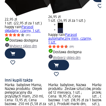
26,95 zł
22,95 zł
1 szt. (26,95 zł za 1 szt.)
1 szt. (22,95 zł za 1 szt.)
happy rain
Parasol
składany, czarny, 1 szt.
happy rain
Parasol
(85)
automatyczny mini, czarny,
Dostawa dostępna
1 szt.
Wybierz sklep dm
(89)
Dostawa dostępna
Wybierz sklep dm
Inni kupili także
Marka: babylove Mama;
Marka: babylove; Nazwa
Marka: b
Nazwa produktu: Olejek
produktu: Zestaw sztućców,
produktu
pielęgnacyjny dla
od 12 miesięcy, 1 szt.;
przekąski
przyszłych mam, 250 ml;
Cena: 18,95 zł; Cena
szt.; Cen
Cena: 13,95 zł; Cena
bazowa: 1 szt. (18,95 zł za 1
bazowa: 1
bazowa: 250 ml (5,58 zł za
szt.); Produkt marki dm;
szt.); P