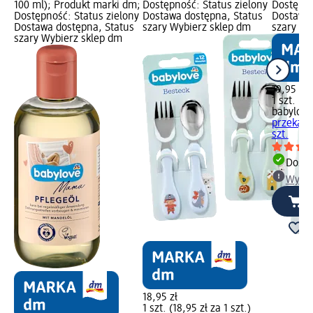
100 ml); Produkt marki dm;
Dostępność: Status zielony
Dostępno
Dostępność: Status zielony
Dostawa dostępna, Status
Dostawa 
Dostawa dostępna, Status
szary Wybierz sklep dm
szary Wy
szary Wybierz sklep dm
19,95 zł
1 szt. (19
babylove
przekąski
szt.
Dosta
Wybie
18,95 zł
1 szt. (18,95 zł za 1 szt.)