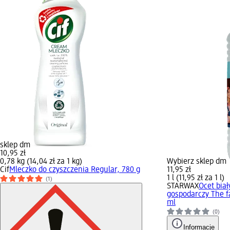
sklep dm
10,95 zł
0,78 kg (14,04 zł za 1 kg)
Wybierz sklep dm
Cif
Mleczko do czyszczenia Regular, 780 g
11,95 zł
1 l (11,95 zł za 1 l)
(1)
STARWAX
Ocet biał
gospodarczy The f
ml
(0)
Informacje