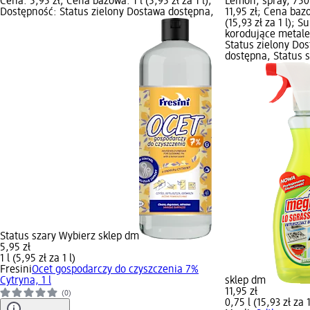
Cena: 5,95 zł; Cena bazowa: 1 l (5,95 zł za 1 l);
Lemon, spray, 750
Dostępność: Status zielony Dostawa dostępna,
11,95 zł; Cena baz
(15,93 zł za 1 l); S
korodujące metale
Status zielony Do
dostępna, Status 
Status szary Wybierz sklep dm
5,95 zł
1 l (5,95 zł za 1 l)
Fresini
Ocet gospodarczy do czyszczenia 7%
Cytryna, 1 l
sklep dm
11,95 zł
(0)
0,75 l (15,93 zł za 1