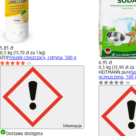
5,85 zł
0,5 kg (11,70 zł za 1 kg)
IZO
Proszek czyszczący, cytryna, 500 g
6,95 zł
(1)
0,5 kg (13,90 zł za 
HEITMANN pure
So
oczyszczona, 500 
(0)
Informacje
Dostawa dostępna