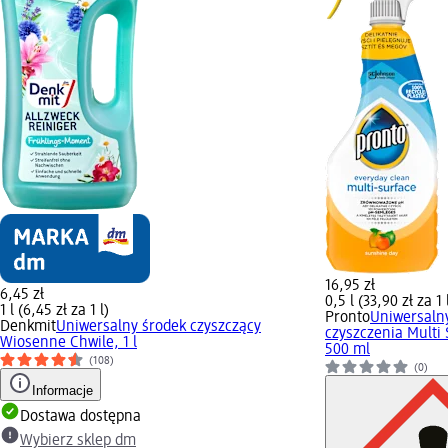
16,95 zł
6,45 zł
0,5 l (33,90 zł za 1 
1 l (6,45 zł za 1 l)
Pronto
Uniwersaln
Denkmit
Uniwersalny środek czyszczący
czyszczenia Multi 
Wiosenne Chwile, 1 l
500 ml
(108)
(0)
Informacje
Dostawa dostępna
Wybierz sklep dm