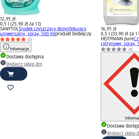
12,95 zł
0,5 l (25,90 zł za 1 l)
SANYTOL
Środek czyszczący dezynfekujący
16,95 zł
uniwersalny, spray, 500 ml
produkt biobójczy
0,5 l (33,90 zł za 1 
HEITMANN pure
Cz
(2)
cytrynowy, spray, 
Informacje
(0)
Dostawa dostępna
Wybierz sklep dm
Informa
Dostawa dostę
Wybierz sklep 