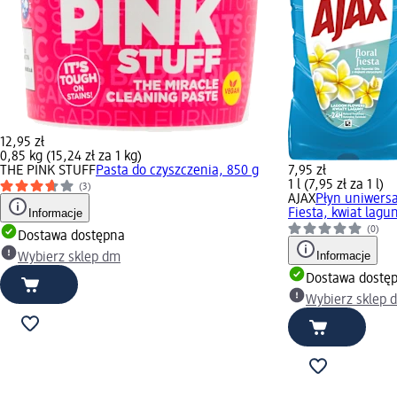
12,95 zł
0,85 kg (15,24 zł za 1 kg)
THE PINK STUFF
Pasta do czyszczenia, 850 g
7,95 zł
1 l (7,95 zł za 1 l)
(3)
AJAX
Płyn uniwersa
Informacje
Fiesta, kwiat lagun
(0)
Dostawa dostępna
Informacje
Wybierz sklep dm
Dostawa dostę
Wybierz sklep 