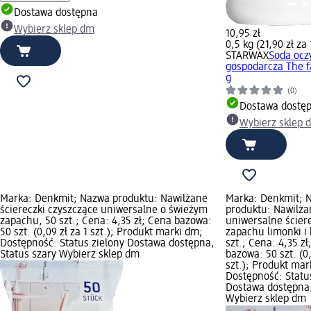
Dostawa dostępna
Wybierz sklep dm
10,95 zł
0,5 kg (21,90 zł za 
STARWAX
Soda ocz
gospodarcza The f
g
(0)
Dostawa dostę
Wybierz sklep 
Marka: Denkmit; Nazwa produktu: Nawilżane
Marka: Denkmit; 
ściereczki czyszczące uniwersalne o świeżym
produktu: Nawilża
zapachu, 50 szt.; Cena: 4,35 zł; Cena bazowa:
uniwersalne ściere
50 szt. (0,09 zł za 1 szt.); Produkt marki dm;
zapachu limonki i 
Dostępność: Status zielony Dostawa dostępna,
szt.; Cena: 4,35 z
Status szary Wybierz sklep dm
bazowa: 50 szt. (0,
szt.); Produkt mar
Dostępność: Statu
Dostawa dostępna,
Wybierz sklep dm