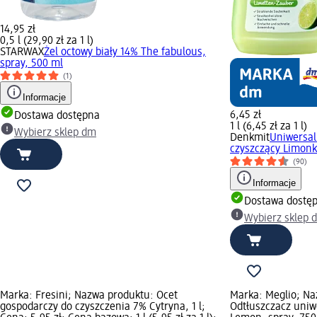
14,95 zł
0,5 l (29,90 zł za 1 l)
STARWAX
Żel octowy biały 14% The fabulous,
spray, 500 ml
(1)
Informacje
6,45 zł
Dostawa dostępna
1 l (6,45 zł za 1 l)
Wybierz sklep dm
Denkmit
Uniwersal
czyszczący Limonko
(90)
Informacje
Dostawa dostę
Wybierz sklep 
Marka: Fresini; Nazwa produktu: Ocet
Marka: Meglio; Na
gospodarczy do czyszczenia 7% Cytryna, 1 l;
Odtłuszczacz uniw