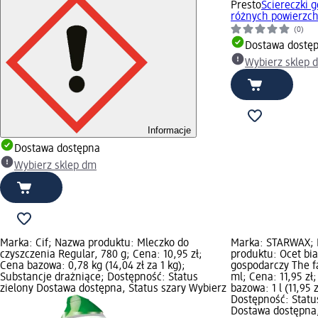
Presto
Ściereczki 
różnych powierzchn
(0)
Dostawa dostę
Wybierz sklep 
Informacje
Dostawa dostępna
Wybierz sklep dm
Marka: Cif; Nazwa produktu: Mleczko do
Marka: STARWAX;
czyszczenia Regular, 780 g; Cena: 10,95 zł;
produktu: Ocet bia
Cena bazowa: 0,78 kg (14,04 zł za 1 kg);
gospodarczy The f
Substancje drażniące; Dostępność: Status
ml; Cena: 11,95 zł
zielony Dostawa dostępna, Status szary Wybierz
bazowa: 1 l (11,95 zł
Dostępność: Statu
Dostawa dostępna,