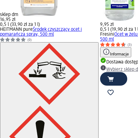
sklep dm
16,95 zł
0,5 l (33,90 zł za 1 l)
9,95 zł
HEITMANN pure
Środek czyszczący ocet i
0,5 l (19,90 zł za 1 
pomarańcza spray, 500 ml
Fresini
Ocet w żelu
500 ml
(0)
(3)
Informacje
Dostawa dostę
Wybierz sklep 