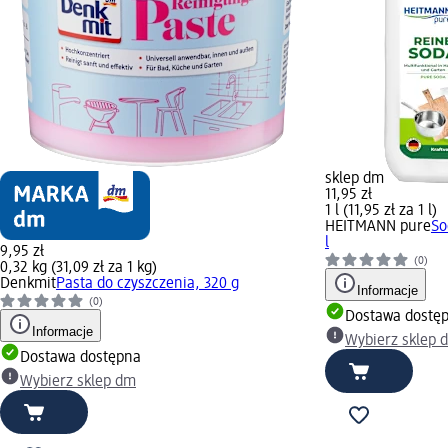
sklep dm
11,95 zł
1 l (11,95 zł za 1 l)
HEITMANN pure
So
l
9,95 zł
(0)
0,32 kg (31,09 zł za 1 kg)
Denkmit
Pasta do czyszczenia, 320 g
Informacje
(0)
Dostawa dostę
Informacje
Wybierz sklep 
Dostawa dostępna
Wybierz sklep dm