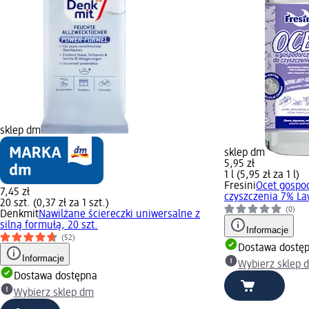
sklep dm
sklep dm
5,95 zł
1 l (5,95 zł za 1 l)
Fresini
Ocet gospo
7,45 zł
czyszczenia 7% La
20 szt. (0,37 zł za 1 szt.)
(0)
Denkmit
Nawilżane ściereczki uniwersalne z
silną formułą, 20 szt.
Informacje
(52)
Dostawa dostę
Informacje
Wybierz sklep 
Dostawa dostępna
Wybierz sklep dm