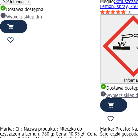
Informacje
Meglio
Odtłuszczac
Lemon, spray, 750
Dostawa dostępna
(1)
Wybierz sklep dm
Informa
Dostawa dostę
Wybierz sklep 
Marka: Cif; Nazwa produktu: Mleczko do
Marka: Presto; Na
czyszczenia Lemon, 780 g; Cena: 10,95 zł; Cena
Ściereczki gospod