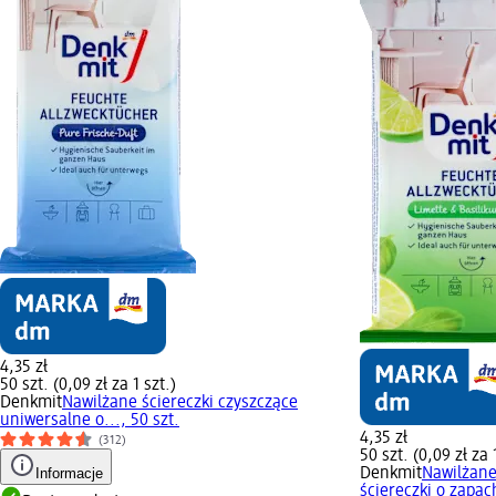
4,35 zł
50 szt. (0,09 zł za 1 szt.)
Denkmit
Nawilżane ściereczki czyszczące
uniwersalne o..., 50 szt.
4,35 zł
(312)
50 szt. (0,09 zł za 
Informacje
Denkmit
Nawilżane
ściereczki o zapach