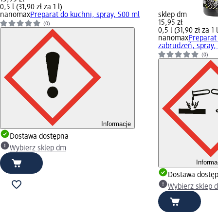
0,5 l (31,90 zł za 1 l)
nanomax
Preparat do kuchni, spray, 500 ml
sklep dm
15,95 zł
(0)
0,5 l (31,90 zł za 1 l
nanomax
Preparat 
zabrudzeń, spray,
(0)
Informacje
Dostawa dostępna
Wybierz sklep dm
Informa
Dostawa dostę
Wybierz sklep 