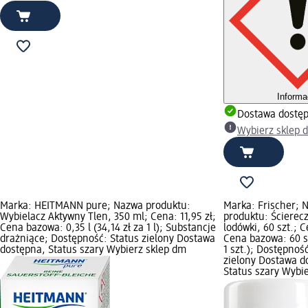
Informa
Dostawa dostę
Wybierz sklep 
Marka: HEITMANN pure; Nazwa produktu:
Marka: Frischer; 
Wybielacz Aktywny Tlen, 350 ml; Cena: 11,95 zł;
produktu: Ścierecz
Cena bazowa: 0,35 l (34,14 zł za 1 l); Substancje
lodówki, 60 szt.; C
drażniące; Dostępność: Status zielony Dostawa
Cena bazowa: 60 sz
dostępna, Status szary Wybierz sklep dm
1 szt.); Dostępnoś
zielony Dostawa d
Status szary Wybi