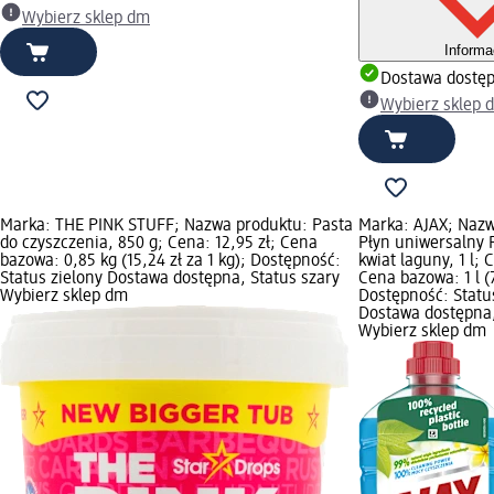
Wybierz sklep dm
Informa
Dostawa dostę
Wybierz sklep 
Marka: THE PINK STUFF; Nazwa produktu: Pasta
Marka: AJAX; Nazw
do czyszczenia, 850 g; Cena: 12,95 zł; Cena
Płyn uniwersalny F
bazowa: 0,85 kg (15,24 zł za 1 kg); Dostępność:
kwiat laguny, 1 l; 
Status zielony Dostawa dostępna, Status szary
Cena bazowa: 1 l (7,
Wybierz sklep dm
Dostępność: Statu
Dostawa dostępna,
Wybierz sklep dm