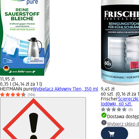
11,95 zł
0,35 l (34,14 zł za 1 l)
HEITMANN pure
Wybielacz Aktywny Tlen, 350 ml
9,45 zł
60 szt. (0,16 zł za 1
(104)
Frischer
Ściereczki
lodówki, 60 szt.
(0)
Dostawa dostę
Wybierz sklep 