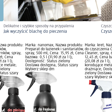
Delikatne i szybkie sposoby na przypalenia
Czyszc
Jak wyczyścić blachę do pieczenia
Czysz
zwa produktu:
Marka: nanomax; Nazwa produktu:
Marka: kret; Na
ków,
Preparat do łazienek i sanitariatów,
do czyszczenia 
arnków, spray,
spray, 500 ml; Cena: 15,95 zł; Cena
Cleaner, spray, 
zł; Cena
bazowa: 0,5 l (31,90 zł za 1 l);
12,45 zł; Cena b
 za 1 l);
Dostępność: Status zielony
(20,08 zł za 1 l)
ce metale;
Dostawa dostępna, Status szary
korodujące meta
zielony
Wybierz sklep dm
drażniące; Dost
tatus szary
zielony Dostawa
szary Wybierz s