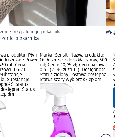
zenie przypalonego piekarnika
Wegański dom 
czenie piekarnika
zwa produktu: Płyn
Marka: Sensit; Nazwa produktu:
Marka: Den
Odtłuszczacz Power
Odtłuszczacz do szkła, spray, 500
Spray na pl
620 ml; Cena:
ml; Cena: 10,95 zł; Cena bazowa:
7,95 zł; Cen
azowa: 0,62 l
0,5 l (21,90 zł za 1 l); Dostępność:
za 1 l); Pro
; Substancje
Status zielony Dostawa dostępna,
Substancje 
le, Substancje
Status szary Wybierz sklep dm
Status ziel
ępność: Status
Status szar
 dostępna, Status
klep dm
7,95 zł
0,5 l (15,90 z
Denkmit
Spr