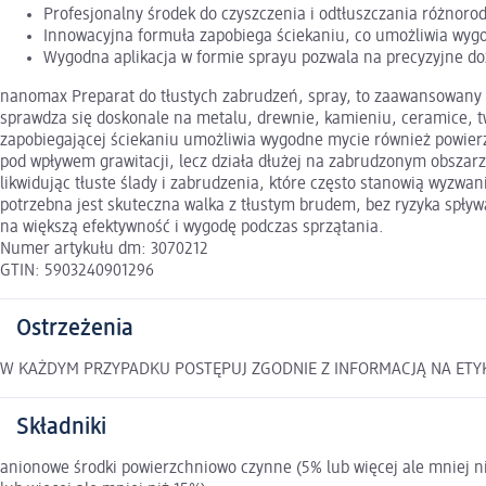
Profesjonalny środek do czyszczenia i odtłuszczania różnor
Innowacyjna formuła zapobiega ściekaniu, co umożliwia wyg
Wygodna aplikacja w formie sprayu pozwala na precyzyjne d
nanomax Preparat do tłustych zabrudzeń, spray, to zaawansowany
sprawdza się doskonale na metalu, drewnie, kamieniu, ceramice, t
zapobiegającej ściekaniu umożliwia wygodne mycie również powier
pod wpływem grawitacji, lecz działa dłużej na zabrudzonym obszarz
likwidując tłuste ślady i zabrudzenia, które często stanowią wyzw
potrzebna jest skuteczna walka z tłustym brudem, bez ryzyka spływa
na większą efektywność i wygodę podczas sprzątania.
Numer artykułu dm: 3070212
GTIN: 5903240901296
Ostrzeżenia
W KAŻDYM PRZYPADKU POSTĘPUJ ZGODNIE Z INFORMACJĄ NA ETY
Składniki
anionowe środki powierzchniowo czynne (5% lub więcej ale mniej n