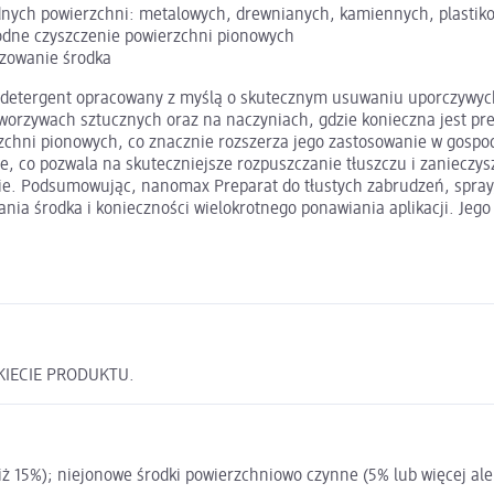
odnych powierzchni: metalowych, drewnianych, kamiennych, plastik
odne czyszczenie powierzchni pionowych
ozowanie środka
 detergent opracowany z myślą o skutecznym usuwaniu uporczywych
worzywach sztucznych oraz na naczyniach, gdzie konieczna jest pre
zchni pionowych, co znacznie rozszerza jego zastosowanie w gosp
e, co pozwala na skuteczniejsze rozpuszczanie tłuszczu i zanieczy
anie. Podsumowując, nanomax Preparat do tłustych zabrudzeń, spray
nia środka i konieczności wielokrotnego ponawiania aplikacji. Jego
KIECIE PRODUKTU.
iż 15%); niejonowe środki powierzchniowo czynne (5% lub więcej al