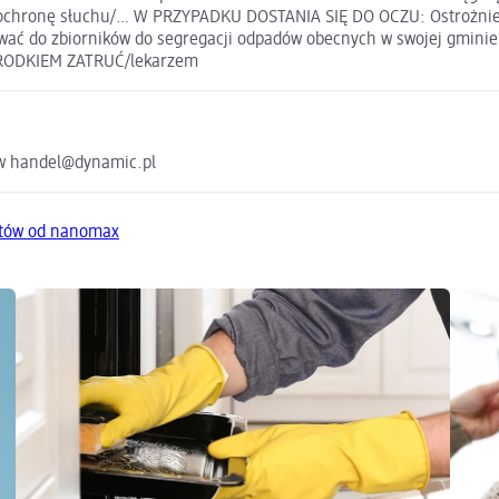
ochronę słuchu/… W PRZYPADKU DOSTANIA SIĘ DO OCZU: Ostrożnie pł
suwać do zbiorników do segregacji odpadów obecnych w swojej gm
OŚRODKIEM ZATRUĆ/lekarzem
ów handel@dynamic.pl
któw od nanomax