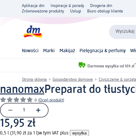
Aplikacja dm
Inspiracje & porady
Drogeria dm
Zrównoważone produkty
Usługi
Biuro obsługi klienta
Wyszukaj 
Nowości
Marki
Makijaż
Pielęgnacja & perfumy
Wł
*
Darmowa wysyłka od 169 zł
Strona główna
Gospodarstwo domowe
Czyszczenie & sprząt
nanomax
Preparat do tłusty
0
(
Oceń produkt
)
15,95 zł
0,5 l (31,90 zł za 1 l)
w tym VAT plus
wysyłka