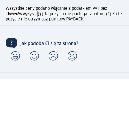
Wszystkie ceny podano włącznie z podatkiem VAT bez
kosztów wysyłki
(§) Ta pozycja nie podlega rabatom.
(#) Za tę
pozycję nie otrzymasz punktów PAYBACK.
Jak podoba Ci się ta strona?
Drogeria dm
Kariera
Biuro Obsługi Klienta dm
Kontakt
Znajdź sklepy dm
Metody płatności