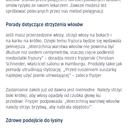
włosów. Jednak przed podjęciem tak zdecydowanych działań,
omów ryzyko ze swoim lekarzem. Zawsze możesz też
spróbować polecanych przez nas metod pielęgnacji.
Porady dotyczące strzyżenia włosów
Jeśli masz przerzedzone włosy, strzyż włosy na bokach i
na karku na krótko. Dzięki temu fryzura będzie się wydawała
pełniejsza. „Wierzchnia warstwa włosów nie powinna być
dłuższe niż siedem centymetrów, inaczej cięcie podkreśli
niedostatki fryzury” − doradza mistrz fryzjerski Christian
Schneider, właściciel salonu w Hamburgu. Produkty takie jak
pomady utrudniają stylizację. „Przed suszeniem suszarką
najlepiej użyć pianki utrwalającej” – zaleca fryzjer.
Zasłanianie zakoli już od dawna jest niemodne. Należy strzyc
boki krótko, aby włosy opadały od czubka głowy ku
przodowi. Fryzjer podpowiada: „Wierzchnią warstwę włosów
należy strzyc brzytwą, aby nabrała objętości”.
Zdrowe podejście do łysiny