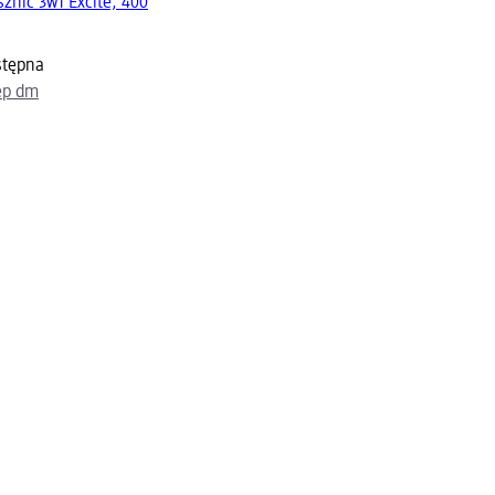
sznic 3w1 Excite, 400
)
stępna
ep dm