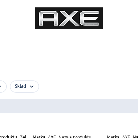
Skład
roduktu: Żel
Marka: AXE; Nazwa produktu:
Marka: AXE; Na