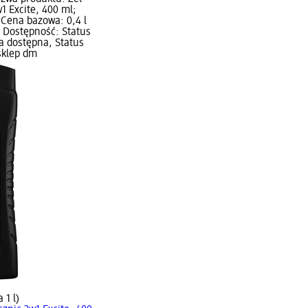
1 Excite, 400 ml;
 Cena bazowa: 0,4 l
); Dostępność: Status
a dostępna, Status
sklep dm
 1 l)