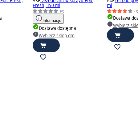
 Epic Fresh,
AXE
Dezodorant w sprayu Epic
AXE
Żel pod pry
Fresh, 150 ml
ml
(0)
(1
a
Dostawa do
Informacje
m
Wybierz skl
Dostawa dostępna
Wybierz sklep dm