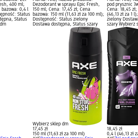
esh, 400 ml;
Dezodorant w sprayu Epic Fresh,
pod prysznic 3w
 bazowa: 0,4 l
150 ml; Cena: 17,45 zł; Cena
Cena: 18,45 zł;
stępność: Status
bazowa: 150 ml (11,63 zł za 100 ml);
(46,13 zł za 1 l
tępna, Status
Dostępność: Status zielony
zielony Dostaw
 dm
Dostawa dostępna, Status szary
szary Wybierz 
Wybierz sklep dm
17,45 zł
18,45 zł
150 ml (11,63 zł za 100 ml)
0,4 l (46,13 zł za