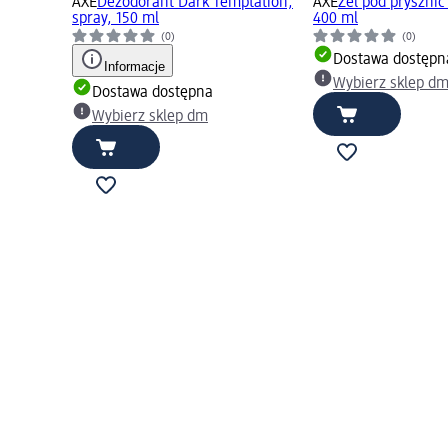
AXE
Dezodorant Dark Temptation,
AXE
Żel pod prysznic
spray, 150 ml
400 ml
(0)
(0)
Dostawa dostępn
Informacje
Wybierz sklep d
Dostawa dostępna
Wybierz sklep dm