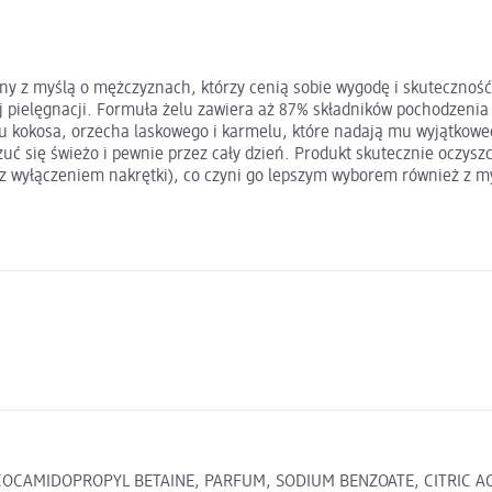
ny z myślą o mężczyznach, którzy cenią sobie wygodę i skuteczność.
 pielęgnacji. Formuła żelu zawiera aż 87% składników pochodzenia 
 kokosa, orzecha laskowego i karmelu, które nadają mu wyjątkoweg
ć się świeżo i pewnie przez cały dzień. Produkt skutecznie oczyszc
(z wyłączeniem nakrętki), co czyni go lepszym wyborem również z myś
OCAMIDOPROPYL BETAINE, PARFUM, SODIUM BENZOATE, CITRIC ACI