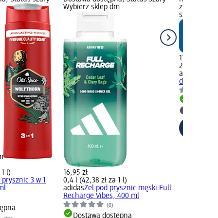
Wybierz sklep dm
zielony Dos
szary Wybie
11,95 zł
200 ml (5,98
alverde ME
dla mężczyz
Dostawa
Wybierz 
m
1 l)
16,95 zł
 prysznic 3 w 1
0,4 l (42,38 zł za 1 l)
ml
adidas
Żel pod prysznic męski Full
Recharge Vibes, 400 ml
(0)
tępna
Dostawa dostępna