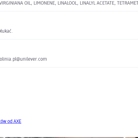
IRGINIANA OIL, LIMONENE, LINALOOL, LINALYL ACETATE, TETRAME
płukać.
folinia.pl@unilever.com
tów od AXE