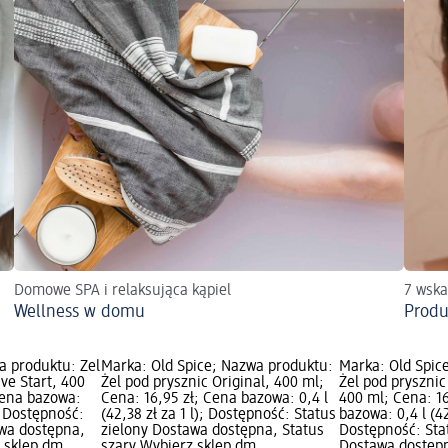
Domowe SPA i relaksująca kąpiel
7 wska
Wellness w domu
Produ
a produktu: Żel
Marka: Old Spice; Nazwa produktu:
Marka: Old Spic
ive Start, 400
Żel pod prysznic Original, 400 ml;
Żel pod prysznic
Cena bazowa:
Cena: 16,95 zł; Cena bazowa: 0,4 l
400 ml; Cena: 16
); Dostępność:
(42,38 zł za 1 l); Dostępność: Status
bazowa: 0,4 l (42
awa dostępna,
zielony Dostawa dostępna, Status
Dostępność: Sta
z sklep dm
szary Wybierz sklep dm
Dostawa dostępn