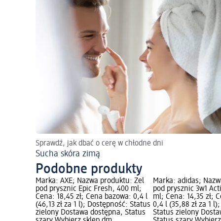
Sprawdź, jak dbać o cerę w chłodne dni
Sucha skóra zimą
Podobne produkty
Marka: AXE; Nazwa produktu: Żel
Marka: adidas; Nazw
pod prysznic Epic Fresh, 400 ml;
pod prysznic 3w1 Act
Cena: 18,45 zł; Cena bazowa: 0,4 l
ml; Cena: 14,35 zł; 
(46,13 zł za 1 l); Dostępność: Status
0,4 l (35,88 zł za 1 l
zielony Dostawa dostępna, Status
Status zielony Dost
szary Wybierz sklep dm
Status szary Wybier