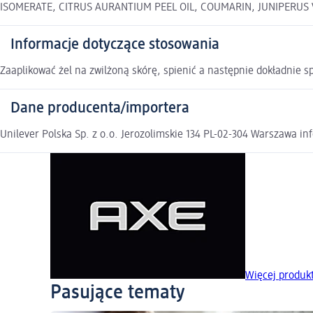
ISOMERATE, CITRUS AURANTIUM PEEL OIL, COUMARIN, JUNIPERUS V
Informacje dotyczące stosowania
Zaaplikować żel na zwilżoną skórę, spienić a następnie dokładnie s
Dane producenta/importera
Unilever Polska Sp. z o.o. Jerozolimskie 134 PL-02-304 Warszawa in
Więcej produk
Pasujące tematy