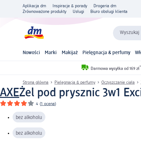
Aplikacja dm
Inspiracje & porady
Drogeria dm
Zrównoważone produkty
Usługi
Biuro obsługi klienta
Wyszukaj 
Nowości
Marki
Makijaż
Pielęgnacja & perfumy
Wł
*
Darmowa wysyłka od 169 zł
Strona główna
Pielęgnacja & perfumy
Oczyszczanie ciała
AXE
Żel pod prysznic 3w1 Exc
4
(
1 ocena
)
bez alkoholu
bez alkoholu