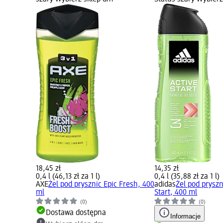
18,45 zł
14,35 zł
0,4 l (46,13 zł za 1 l)
0,4 l (35,88 zł za 1 l)
AXE
Żel pod prysznic Epic Fresh, 400
adidas
Żel pod pryszn
ml
Start, 400 ml
(0)
(0)
Dostawa dostępna
Informacje