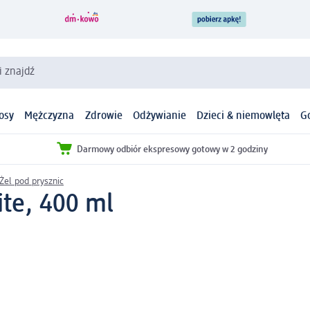
i znajdź
osy
Mężczyzna
Zdrowie
Odżywianie
Dzieci & niemowlęta
G
Darmowy odbiór ekspresowy gotowy w 2 godziny
Żel pod prysznic
ite, 400 ml