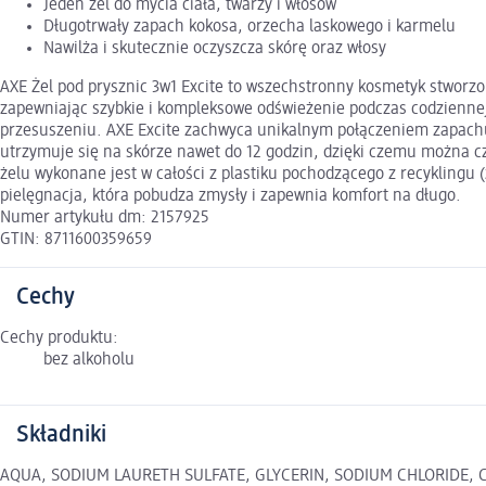
Jeden żel do mycia ciała, twarzy i włosów
Długotrwały zapach kokosa, orzecha laskowego i karmelu
Nawilża i skutecznie oczyszcza skórę oraz włosy
AXE Żel pod prysznic 3w1 Excite to wszechstronny kosmetyk stworzo
zapewniając szybkie i kompleksowe odświeżenie podczas codziennej
przesuszeniu. AXE Excite zachwyca unikalnym połączeniem zapachu
utrzymuje się na skórze nawet do 12 godzin, dzięki czemu można czu
żelu wykonane jest w całości z plastiku pochodzącego z recyklingu 
pielęgnacja, która pobudza zmysły i zapewnia komfort na długo.
Numer artykułu dm: 2157925
GTIN: 8711600359659
Cechy
Cechy produktu:
bez alkoholu
Składniki
AQUA, SODIUM LAURETH SULFATE, GLYCERIN, SODIUM CHLORIDE, C