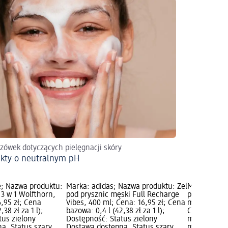
zówek dotyczących pielęgnacji skóry
kty o neutralnym pH
e; Nazwa produktu:
Marka: adidas; Nazwa produktu: Żel
Marka: alv
 3 w 1 Wolfthorn,
pod prysznic męski Full Recharge
produktu: Że
,95 zł; Cena
Vibes, 400 ml; Cena: 16,95 zł; Cena
mężczyzn Ac
,38 zł za 1 l);
bazowa: 0,4 l (42,38 zł za 1 l);
Cena: 11,95
tus zielony
Dostępność: Status zielony
ml (5,98 zł 
a, Status szary
Dostawa dostępna, Status szary
marki dm; D