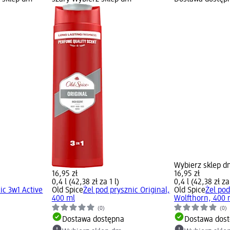
Wybierz sklep d
16,95 zł
16,95 zł
0,4 l (42,38 zł za 1 l)
0,4 l (42,38 zł za 
ic 3w1 Active
Old Spice
Żel pod prysznic Original,
Old Spice
Żel pod
400 ml
Wolfthorn, 400 
(0)
(0)
Dostawa dostępna
Dostawa dos