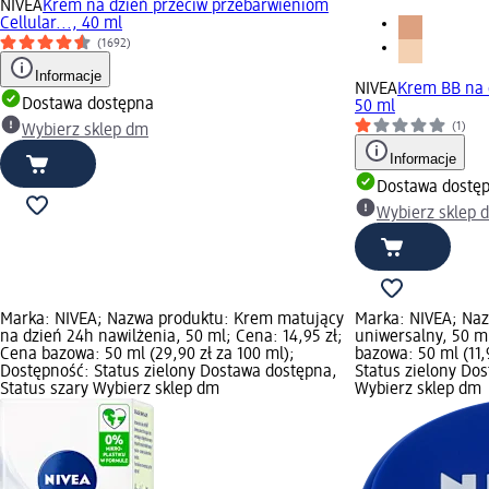
NIVEA
Krem na dzień przeciw przebarwieniom
Cellular..., 40 ml
(1692)
Informacje
NIVEA
Krem BB na d
Dostawa dostępna
50 ml
(1)
Wybierz sklep dm
Informacje
Dostawa dostę
Wybierz sklep 
Marka: NIVEA; Nazwa produktu: Krem matujący
Marka: NIVEA; Na
na dzień 24h nawilżenia, 50 ml; Cena: 14,95 zł;
uniwersalny, 50 ml
Cena bazowa: 50 ml (29,90 zł za 100 ml);
bazowa: 50 ml (11,
Dostępność: Status zielony Dostawa dostępna,
Status zielony Do
Status szary Wybierz sklep dm
Wybierz sklep dm