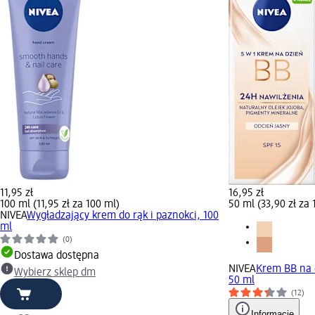
11,95 zł
16,95 zł
100 ml (11,95 zł za 100 ml)
50 ml (33,90 zł za 
NIVEA
Wygładzający krem do rąk i paznokci, 100
ml
(0)
Dostawa dostępna
NIVEA
Krem BB na d
Wybierz sklep dm
50 ml
(12)
Informacje