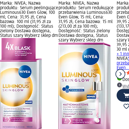
Marka: NIVEA; Nazwa
Marka: NIVEA; Nazwa
Marka
produktu: Serum peelingujące
produktu: Serum redukujące
produ
Luminous630 Even Glow, 100
przebarwienia Luminous630
przeb
ml; Cena: 31,95 zł; Cena
Even Glow, 15 ml; Cena:
Even G
bazowa: 100 ml (31,95 zł za
31,95 zł; Cena bazowa: 15 ml
39,95 
100 ml); Dostępność: Status
(213,00 zł za 100 ml);
(133,1
zielony Dostawa dostępna,
Dostępność: Status zielony
Dostęp
Status szary Wybierz sklep dm
Dostawa dostępna, Status
Dosta
szary Wybierz sklep dm
szary 
39,95 
30 ml 
+ 1 in
NIVEA
przeb
Even..
Dos
Wyb