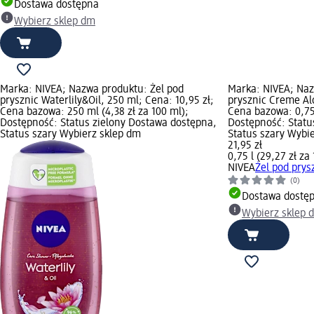
Dostawa dostępna
Wybierz sklep dm
Marka: NIVEA; Nazwa produktu: Żel pod
Marka: NIVEA; Naz
prysznic Waterlily&Oil, 250 ml; Cena: 10,95 zł;
prysznic Creme Alo
Cena bazowa: 250 ml (4,38 zł za 100 ml);
Cena bazowa: 0,75 l
Dostępność: Status zielony Dostawa dostępna,
Dostępność: Statu
Status szary Wybierz sklep dm
Status szary Wybi
21,95 zł
0,75 l (29,27 zł za 1
NIVEA
Żel pod prys
(0)
Dostawa dostę
Wybierz sklep 