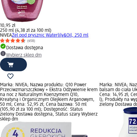
10,95 zł
250 ml (4,38 zł za 100 ml)
NIVEA
Żel pod prysznic Waterlily&Oil, 250 ml
(658)
Dostawa dostępna
Wybierz sklep dm
Marka: NIVEA; Nazwa produktu: Q10 Power
Marka: NIVEA; Na
Przeciwzmarszczkowy + Ekstra Odżywienie krem
balsam do ciała Uk
na noc z Naturalnym Koenzymem Q10,
Cena: 14,95 zł; Cen
Kreatyną i Organicznym Olejkiem Arganowym,
l); Produkty na w
50 ml; Cena: 52,95 zł; Cena bazowa: 50 ml
zielony Dostawa d
(105,90 zł za 100 ml); Dostępność: Status
zielony Dostawa dostępna, Status szary Wybierz
sklep dm