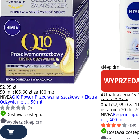
sklep dm
52,95 zł
50 ml (105,90 zł za 100 ml)
Aktualna cena:
14,
NIVEA
Q10 Power Przeciwzmarszczkowy + Ekstra
cena:
29,95 zł
Odżywienie..., 50 ml
0,4 l (37,38 zł za 1 
(0)
ostatnich 30 dni 2
Dostawa dostępna
NIVEA
Regenerując
i..., 400 ml
Wybierz sklep dm
(159)
Dostawa dostę