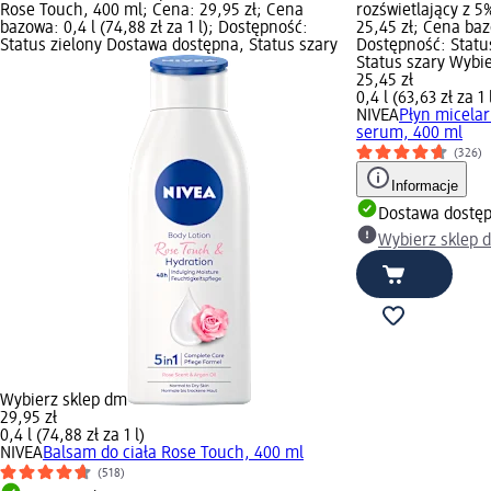
Rose Touch, 400 ml; Cena: 29,95 zł; Cena
rozświetlający z 
bazowa: 0,4 l (74,88 zł za 1 l); Dostępność:
25,45 zł; Cena bazo
Status zielony Dostawa dostępna, Status szary
Dostępność: Statu
Status szary Wybi
25,45 zł
0,4 l (63,63 zł za 1 
NIVEA
Płyn micelar
serum, 400 ml
(326)
Informacje
Dostawa dostę
Wybierz sklep 
Wybierz sklep dm
29,95 zł
0,4 l (74,88 zł za 1 l)
NIVEA
Balsam do ciała Rose Touch, 400 ml
(518)