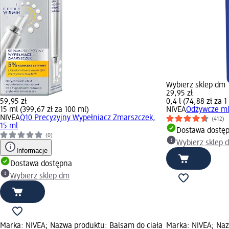
Wybierz sklep dm
29,95 zł
59,95 zł
0,4 l (74,88 zł za 1 
15 ml (399,67 zł za 100 ml)
NIVEA
Odżywcze mle
NIVEA
Q10 Precyzyjny Wypełniacz Zmarszczek,
(412)
15 ml
Dostawa dostę
(0)
Wybierz sklep 
Informacje
Dostawa dostępna
Wybierz sklep dm
Marka: NIVEA; Nazwa produktu: Balsam do ciała
Marka: NIVEA; Naz