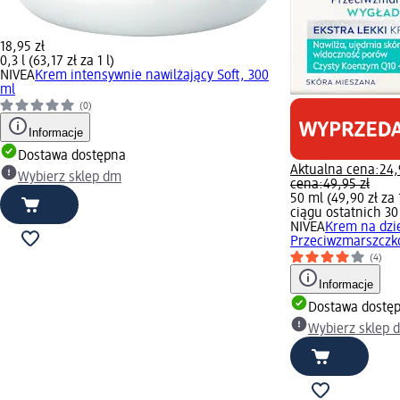
18,95 zł
0,3 l (63,17 zł za 1 l)
NIVEA
Krem intensywnie nawilżający Soft, 300
ml
(0)
Informacje
Dostawa dostępna
Aktualna cena:
24,
Wybierz sklep dm
cena:
49,95 zł
50 ml (49,90 zł za
ciągu ostatnich 30
NIVEA
Krem na dzi
Przeciwzmarszczko
(4)
Informacje
Dostawa dostę
Wybierz sklep 