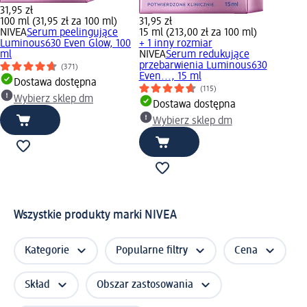
31,95 zł
100 ml (31,95 zł za 100 ml)
31,95 zł
NIVEA
Serum peelingujące
15 ml (213,00 zł za 100 ml)
Luminous630 Even Glow, 100
+ 1 inny rozmiar
ml
NIVEA
Serum redukujące
przebarwienia Luminous630
(371)
Even..., 15 ml
Dostawa dostępna
(115)
Wybierz sklep dm
Dostawa dostępna
Wybierz sklep dm
Wszystkie produkty marki NIVEA
Kategorie
Popularne filtry
Cena
Skład
Obszar zastosowania