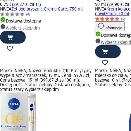
0,75 l (29,27 zł za 1 l)
50 ml (29,90 zł za
NIVEA
Żel pod prysznic Creme Care, 750 ml
NIVEA
Krem kojąco
nawilżenia, 50 ml
(0)
(5)
Dostawa dostępna
Informacje
Wybierz sklep dm
Dostawa dostę
Wybierz sklep 
Marka: NIVEA; Nazwa produktu: Q10 Precyzyjny
Marka: NIVEA; Na
Wypełniacz Zmarszczek, 15 ml; Cena: 59,95 zł;
mleczko do ciała, 
Cena bazowa: 15 ml (399,67 zł za 100 ml);
bazowa: 0,4 l (74,8
Dostępność: Status zielony Dostawa dostępna,
Status zielony Do
Status szary Wybierz sklep dm