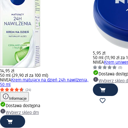
5,95 zł
50 ml (11,90 zł za 
NIVEA
Krem uniwer
(0)
14,95 zł
Dostawa dostę
50 ml (29,90 zł za 100 ml)
NIVEA
Krem matujący na dzień 24h nawilżenia,
Wybierz sklep 
50 ml
(24)
Informacje
Dostawa dostępna
Wybierz sklep dm