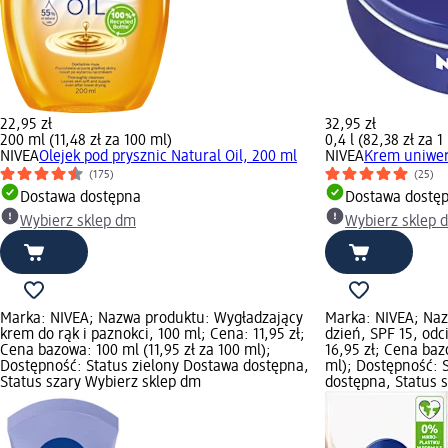
22,95 zł
32,95 zł
200 ml (11,48 zł za 100 ml)
0,4 l (82,38 zł za 1 
NIVEA
Olejek pod prysznic Natural Oil, 200 ml
NIVEA
Krem uniwer
(175)
(25)
Dostawa dostępna
Dostawa dostę
Wybierz sklep dm
Wybierz sklep 
Marka: NIVEA; Nazwa produktu: Wygładzający
Marka: NIVEA; Na
krem do rąk i paznokci, 100 ml; Cena: 11,95 zł;
dzień, SPF 15, odc
Cena bazowa: 100 ml (11,95 zł za 100 ml);
16,95 zł; Cena baz
Dostępność: Status zielony Dostawa dostępna,
ml); Dostępność: 
Status szary Wybierz sklep dm
dostępna, Status 