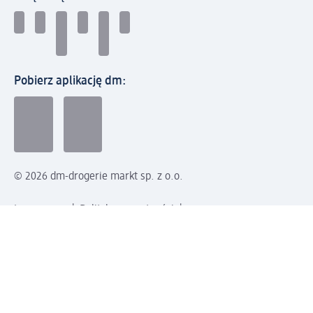
Pobierz aplikację dm:
© 2026 dm-drogerie markt sp. z o.o.
Impressum
Polityka prywatności
Ogólne warunki handlowe
Odstąpienie od umowy w dm
Rozstrzyganie sporów
Zgłaszanie nieprawidłowości
Utylizacja sprzętu elektrycznego
Deklaracja w sprawie dostępności