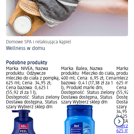
Domowe SPA i relaksująca kąpiel
Sp
Wellness w domu
Su
Podobne produkty
Marka: NIVEA; Nazwa
Marka: Balea; Nazwa
Marka: 
produktu: Odżywcze
produktu: Mleczko do ciała,
produktu
mleczko do ciała z pompką,
400 ml; Cena: 6,95 zł; Cena
mleczko 
625 ml; Cena: 34,95 zł;
bazowa: 0,4 l (17,38 zł za 1
625 ml; 
Cena bazowa: 0,625 l
l); Produkt marki dm;
Cena baz
(55,92 zł za 1 l);
Dostępność: Status zielony
(55,92 zł 
Dostępność: Status zielony
Dostawa dostępna, Status
Dostępno
Dostawa dostępna, Status
szary Wybierz sklep dm
Dostawa 
szary Wybierz sklep dm
szary Wy
34,95 zł
0,625 l (5
NIVEA
Wy
mleczko 
625 ml