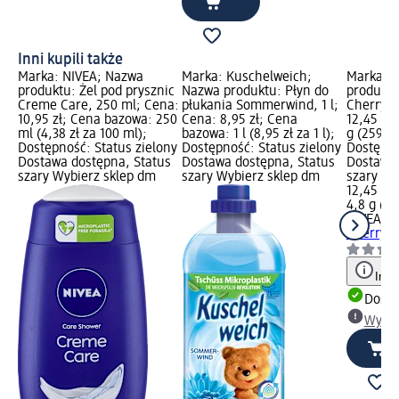
Inni kupili także
Marka: NIVEA; Nazwa
Marka: Kuschelweich;
Marka: 
produktu: Żel pod prysznic
Nazwa produktu: Płyn do
produktu
Creme Care, 250 ml; Cena:
płukania Sommerwind, 1 l;
Cherry S
10,95 zł; Cena bazowa: 250
Cena: 8,95 zł; Cena
12,45 zł
ml (4,38 zł za 100 ml);
bazowa: 1 l (8,95 zł za 1 l);
g (259,38
Dostępność: Status zielony
Dostępność: Status zielony
Dostępno
Dostawa dostępna, Status
Dostawa dostępna, Status
Dostawa 
szary Wybierz sklep dm
szary Wybierz sklep dm
szary Wy
12,45 zł
4,8 g (25
NIVEA
Po
Cherry S
Info
Dosta
Wybie