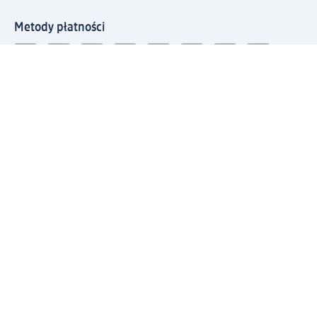
Metody płatności
Połącz się z dm
Pobierz aplikację dm:
© 2026 dm-drogerie markt sp. z o.o.