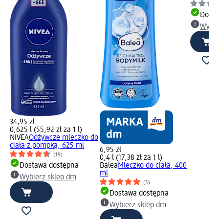
Dosta
Wybie
34,95 zł
0,625 l (55,92 zł za 1 l)
NIVEA
Odżywcze mleczko do
ciała z pompką, 625 ml
6,95 zł
(19)
0,4 l (17,38 zł za 1 l)
Dostawa dostępna
Balea
Mleczko do ciała, 400
ml
Wybierz sklep dm
(3)
Dostawa dostępna
Wybierz sklep dm