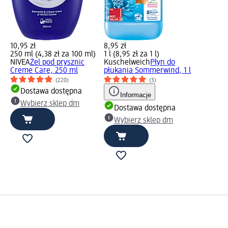
10,95 zł
8,95 zł
250 ml (4,38 zł za 100 ml)
1 l (8,95 zł za 1 l)
NIVEA
Żel pod prysznic
Kuschelweich
Płyn do
Creme Care, 250 ml
płukania Sommerwind, 1 l
(220)
(3)
Dostawa dostępna
Informacje
Wybierz sklep dm
Dostawa dostępna
Wybierz sklep dm