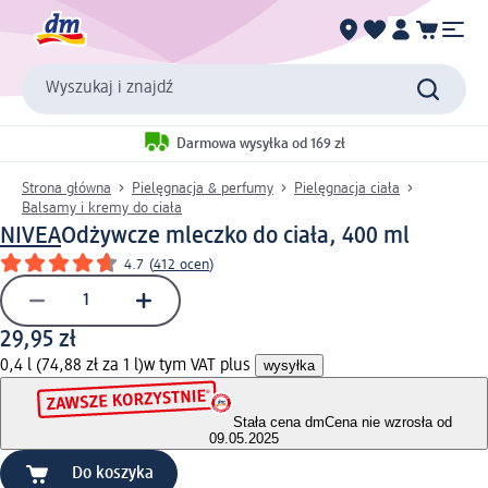
Wyszukaj i znajdź
Darmowa wysyłka od 169 zł
Strona główna
Pielęgnacja & perfumy
Pielęgnacja ciała
Balsamy i kremy do ciała
NIVEA
Odżywcze mleczko do ciała, 400 ml
4.7
(
412 ocen
)
29,95 zł
0,4 l (74,88 zł za 1 l)
w tym VAT plus
wysyłka
Stała cena dm
Cena nie wzrosła od
09.05.2025
Do koszyka