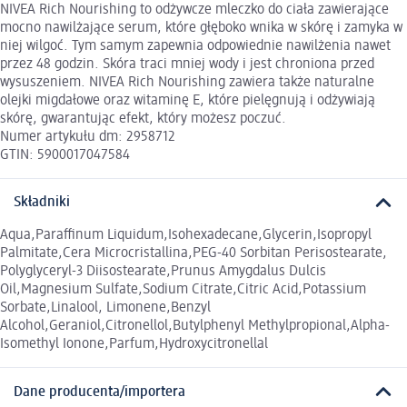
NIVEA Rich Nourishing to odżywcze mleczko do ciała zawierające
mocno nawilżające serum, które głęboko wnika w skórę i zamyka w
niej wilgoć. Tym samym zapewnia odpowiednie nawilżenia nawet
przez 48 godzin. Skóra traci mniej wody i jest chroniona przed
wysuszeniem. NIVEA Rich Nourishing zawiera także naturalne
olejki migdałowe oraz witaminę E, które pielęgnują i odżywiają
skórę, gwarantując efekt, który możesz poczuć.
Numer artykułu dm: 2958712
GTIN: 5900017047584
Składniki
Aqua,Paraffinum Liquidum,Isohexadecane,Glycerin,Isopropyl
Palmitate,Cera Microcristallina,PEG-40 Sorbitan Perisostearate,
Polyglyceryl-3 Diisostearate,Prunus Amygdalus Dulcis
Oil,Magnesium Sulfate,Sodium Citrate,Citric Acid,Potassium
Sorbate,Linalool, Limonene,Benzyl
Alcohol,Geraniol,Citronellol,Butylphenyl Methylpropional,Alpha-
Isomethyl Ionone,Parfum,Hydroxycitronellal
Dane producenta/importera