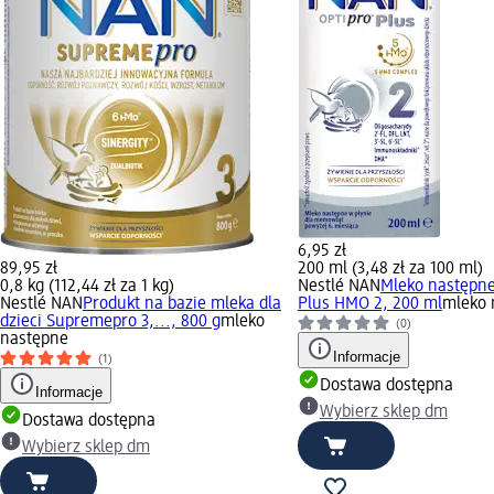
6,95 zł
89,95 zł
200 ml (3,48 zł za 100 ml)
0,8 kg (112,44 zł za 1 kg)
Nestlé NAN
Mleko następne
Nestlé NAN
Produkt na bazie mleka dla
Plus HMO 2, 200 ml
mleko 
dzieci Supremepro 3,..., 800 g
mleko
(0)
następne
Informacje
(1)
Dostawa dostępna
Informacje
Wybierz sklep dm
Dostawa dostępna
Wybierz sklep dm