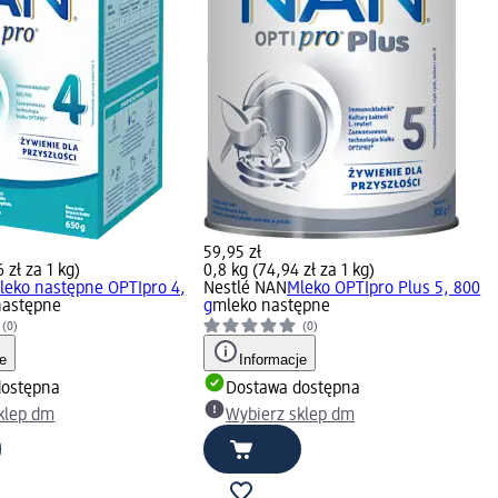
59,95 zł
 zł za 1 kg)
0,8 kg (74,94 zł za 1 kg)
leko następne OPTIpro 4,
Nestlé NAN
Mleko OPTIpro Plus 5, 800
następne
g
mleko następne
(0)
(0)
je
Informacje
dostępna
Dostawa dostępna
klep dm
Wybierz sklep dm