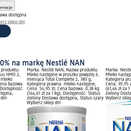
ormacje
awa dostępna
erz sklep dm
30% na markę Nestlé NAN
 produktu:
Marka: Nestlé NAN; Nazwa produktu:
Marka: Nest
lus HMO 2,
Mleko następne w proszku powyżej 6.
Mleko następ
 mleko
miesiąca Total Complete 2, 380 g;
Kategoria pr
Cena bazowa:
Kategoria prawna: mleko następne;
Cena: 39,95 
; Dostępność:
Cena: 54,95 zł; Cena bazowa: 0,38 kg
(61,46 zł za 
stępna,
(144,61 zł za 1 kg); Dostępność: Status
zielony Dost
p dm
zielony Dostawa dostępna, Status szary
Wybierz skl
Wybierz sklep dm