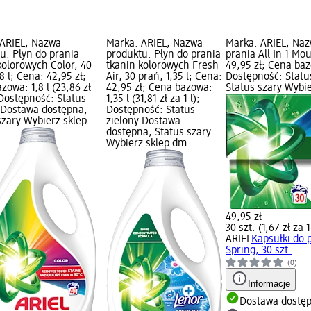
 ARIEL; Nazwa
Marka: ARIEL; Nazwa
Marka: ARIEL; Naz
u: Płyn do prania
produktu: Płyn do prania
prania All In 1 Mo
kolorowych Color, 40
tkanin kolorowych Fresh
49,95 zł; Cena bazo
8 l; Cena: 42,95 zł;
Air, 30 prań, 1,35 l; Cena:
Dostępność: Statu
zowa: 1,8 l (23,86 zł
42,95 zł; Cena bazowa:
Status szary Wybi
; Dostępność: Status
1,35 l (31,81 zł za 1 l);
 Dostawa dostępna,
Dostępność: Status
szary Wybierz sklep
zielony Dostawa
dostępna, Status szary
Wybierz sklep dm
49,95 zł
30 szt. (1,67 zł za 1
ARIEL
Kapsułki do 
Spring, 30 szt.
(0)
Informacje
Dostawa dostę