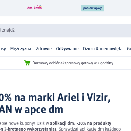
i znajdź
osy
Mężczyzna
Zdrowie
Odżywianie
Dzieci & niemowlęta
G
Darmowy odbiór ekspresowy gotowy w 2 godziny
% na marki Ariel i Vizir,
NAN w apce dm
ebie nowe kupony! Dziś w
aplikacji dm: -20% na produkty
n 3-krotnego wykorzystania)
. Sprawdzaj aplikację dm każdego