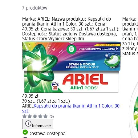
7 produktów
Marka: ARIEL; Nazwa produktu: Kapsułki do
Marka:
prania tkanin All In 1 Color, 30 szt.; Cena:
produkt
49,95 zł; Cena bazowa: 30 szt. (1,67 zł za 1 szt.);
tkanin 
Dostępność: Status zielony Dostawa dostępna,
prań, 1,
Status szary Wybierz sklep dm
Cena ba
za 1 l)
zielony
Status 
49,95 zł
30 szt. (1,67 zł za 1 szt.)
ARIEL
Kapsułki do prania tkanin All In 1 Color, 30
szt.
(0)
Informacje
Dostawa dostępna