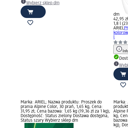
Wybierz sklep dm
dm
42,95 z
1,8 l (23
ARIEL
Pł
kolorow
l
Inf
Dost
Wybi
Marka: ARIEL; Nazwa produktu: Proszek do
Marka:
prania Alpine Color, 30 prań, 1,65 kg; Cena:
produkt
31,95 zł; Cena bazowa: 1,65 kg (19,36 zł za 1 kg);
Alpine 
Dostępność: Status zielony Dostawa dostępna,
kg; Cen
Status szary Wybierz sklep dm
bazowa: 
kg); Do