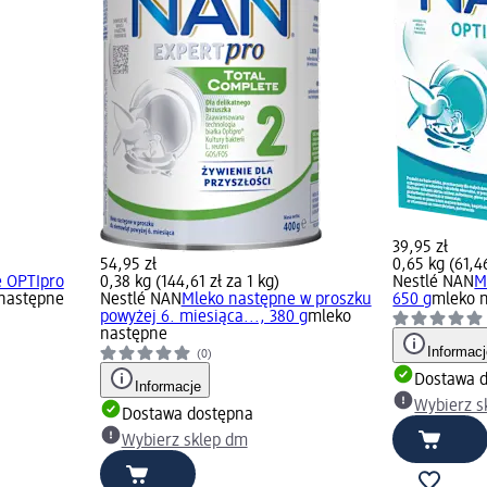
39,95 zł
54,95 zł
0,65 kg (61,46
 OPTIpro
0,38 kg (144,61 zł za 1 kg)
Nestlé NAN
M
następne
Nestlé NAN
Mleko następne w proszku
650 g
mleko 
powyżej 6. miesiąca..., 380 g
mleko
następne
Informac
(0)
Dostawa 
Informacje
Wybierz s
Dostawa dostępna
Wybierz sklep dm