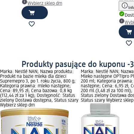
Wybierz sklep dm
Inf
Dost
Wybi
Produkty pasujące do kuponu -
Marka: Nestlé NAN; Nazwa produktu:
Marka: Nestlé NAN; Nazwa
Produkt na bazie mleka dla dzieci
Mleko następne OPTIpro P
Supremepro 3, po 1. roku życia, 800 g;
200 ml; Kategoria prawna:
Kategoria prawna: mleko następne;
następne; Cena: 6,95 zł; 
Cena: 89,95 zł; Cena bazowa: 0,8 kg
200 ml (3,48 zł za 100 ml)
(112,44 zł za 1 kg); Dostępność: Status
Status zielony Dostawa do
zielony Dostawa dostępna, Status szary
Status szary Wybierz skle
Wybierz sklep dm