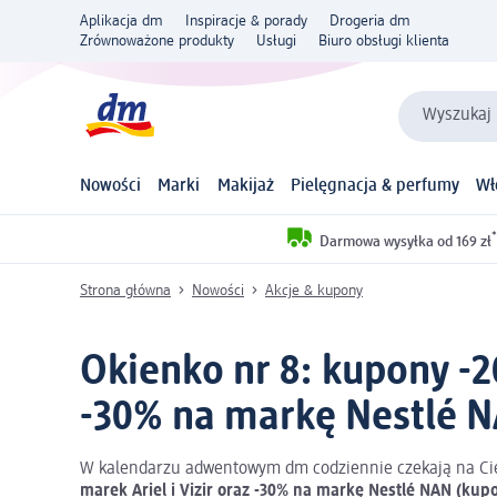
Aplikacja dm
Inspiracje & porady
Drogeria dm
Zrównoważone produkty
Usługi
Biuro obsługi klienta
Wyszukaj 
Nowości
Marki
Makijaż
Pielęgnacja & perfumy
Wł
*
Darmowa wysyłka od 169 zł
Strona główna
Nowości
Akcje & kupony
Okienko nr 8: kupony -20
-30% na markę Nestlé 
W kalendarzu adwentowym dm codziennie czekają na Ci
marek Ariel i Vizir oraz -30% na markę Nestlé NAN
(kupo