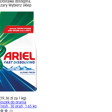
 Dostawa dostępna,
szary Wybierz sklep
(19,36 zł za 1 kg)
oszek do prania
Fresh, 30 prań, 1,65 kg
(0)