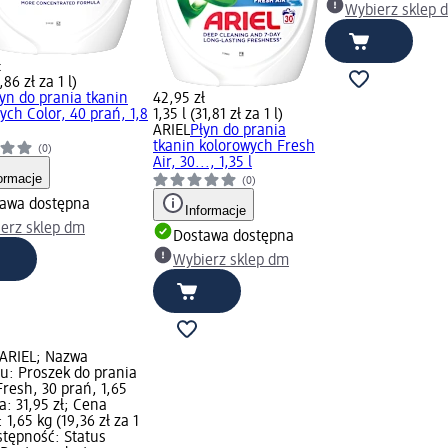
Wybierz sklep 
ł
,86 zł za 1 l)
yn do prania tkanin
42,95 zł
ych Color, 40 prań, 1,8
1,35 l (31,81 zł za 1 l)
ARIEL
Płyn do prania
tkanin kolorowych Fresh
(0)
Air, 30..., 1,35 l
ormacje
(0)
awa dostępna
Informacje
erz sklep dm
Dostawa dostępna
Wybierz sklep dm
 ARIEL; Nazwa
u: Proszek do prania
Fresh, 30 prań, 1,65
a: 31,95 zł; Cena
1,65 kg (19,36 zł za 1
stępność: Status