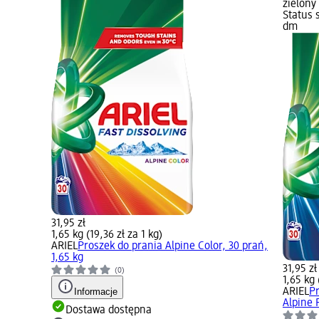
zielony
Status 
dm
31,95 zł
1,65 kg (19,36 zł za 1 kg)
ARIEL
Proszek do prania Alpine Color, 30 prań,
1,65 kg
31,95 zł
(0)
1,65 kg 
Informacje
ARIEL
Pr
Alpine 
Dostawa dostępna