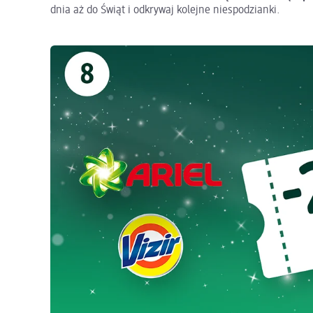
dnia aż do Świąt i odkrywaj kolejne niespodzianki.