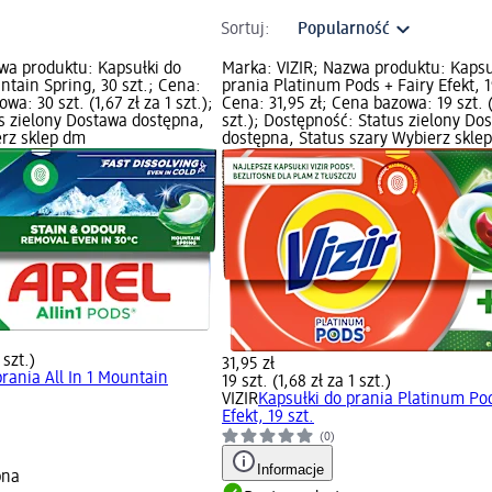
Sortuj:
wa produktu: Kapsułki do
Marka: VIZIR; Nazwa produktu: Kapsu
untain Spring, 30 szt.; Cena:
prania Platinum Pods + Fairy Efekt, 1
wa: 30 szt. (1,67 zł za 1 szt.);
Cena: 31,95 zł; Cena bazowa: 19 szt. (
s zielony Dostawa dostępna,
szt.); Dostępność: Status zielony Do
erz sklep dm
dostępna, Status szary Wybierz skle
 szt.)
31,95 zł
prania All In 1 Mountain
19 szt. (1,68 zł za 1 szt.)
VIZIR
Kapsułki do prania Platinum Pod
Efekt, 19 szt.
(0)
Informacje
pna