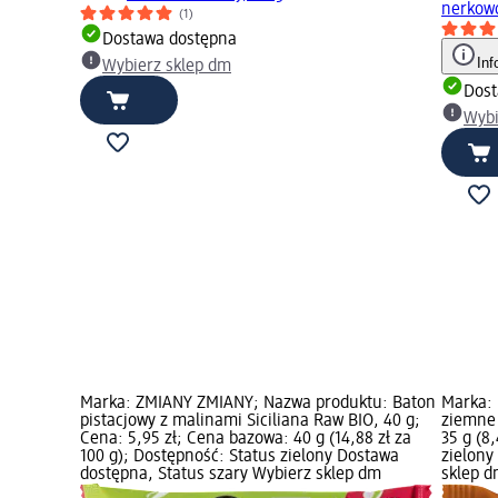
nerkowc
(1)
Dostawa dostępna
Inf
Wybierz sklep dm
Dost
Wybi
Marka: ZMIANY ZMIANY; Nazwa produktu: Baton
Marka: 
pistacjowy z malinami Siciliana Raw BIO, 40 g;
ziemne 
Cena: 5,95 zł; Cena bazowa: 40 g (14,88 zł za
35 g (8
100 g); Dostępność: Status zielony Dostawa
zielony
dostępna, Status szary Wybierz sklep dm
sklep 