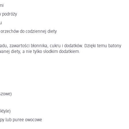
mi
w podróży
u
i orzechów do codziennej diety
du, zawartości błonnika, cukru i dodatków. Dzięki temu batony
nej diety, a nie tylko słodkim dodatkiem.
szowe)
ktyle)
opy lub puree owocowe