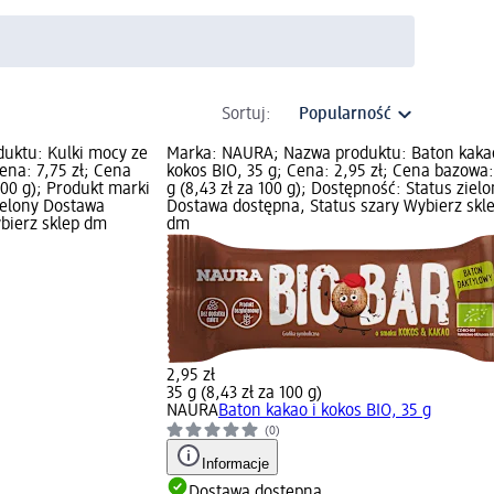
Sortuj:
uktu: Kulki mocy ze
Marka: NAURA; Nazwa produktu: Baton kakao
ena: 7,75 zł; Cena
kokos BIO, 35 g; Cena: 2,95 zł; Cena bazowa:
100 g); Produkt marki
g (8,43 zł za 100 g); Dostępność: Status ziel
ielony Dostawa
Dostawa dostępna, Status szary Wybierz skl
bierz sklep dm
dm
2,95 zł
35 g (8,43 zł za 100 g)
NAURA
Baton kakao i kokos BIO, 35 g
(0)
Informacje
Dostawa dostępna