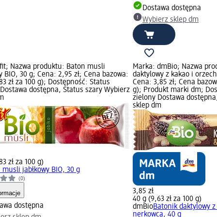
Dostawa dostępna
Wybierz sklep dm
fit; Nazwa produktu: Baton musli
Marka: dmBio; Nazwa prod
y BIO, 30 g; Cena: 2,95 zł; Cena bazowa:
daktylowy z kakao i orzec
,83 zł za 100 g); Dostępność: Status
Cena: 3,85 zł; Cena bazowa
 Dostawa dostępna, Status szary Wybierz
g); Produkt marki dm; Dos
dm
zielony Dostawa dostępna,
sklep dm
83 zł za 100 g)
 musli jabłkowy BIO, 30 g
(0)
3,85 zł
ormacje
40 g (9,63 zł za 100 g)
awa dostępna
dmBio
Batonik daktylowy z
nerkowca, 40 g