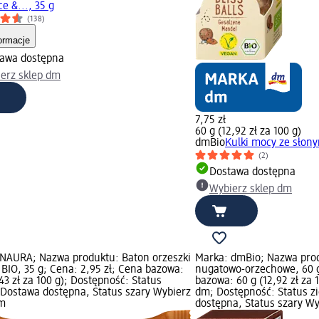
e &..., 35 g
(138)
ormacje
awa dostępna
erz sklep dm
7,75 zł
60 g (12,92 zł za 100 g)
dmBio
Kulki mocy ze słon
(2)
Dostawa dostępna
Wybierz sklep dm
NAURA; Nazwa produktu: Baton orzeszki
Marka: dmBio; Nazwa prod
BIO, 35 g; Cena: 2,95 zł; Cena bazowa:
nugatowo-orzechowe, 60 g
,43 zł za 100 g); Dostępność: Status
bazowa: 60 g (12,92 zł za 
 Dostawa dostępna, Status szary Wybierz
dm; Dostępność: Status z
dm
dostępna, Status szary Wy