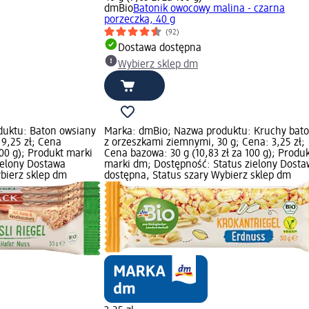
dmBio
Batonik owocowy malina - czarna
porzeczka, 40 g
(92)
Dostawa dostępna
Wybierz sklep dm
duktu: Baton owsiany
Marka: dmBio; Nazwa produktu: Kruchy bato
 9,25 zł; Cena
z orzeszkami ziemnymi, 30 g; Cena: 3,25 zł;
100 g); Produkt marki
Cena bazowa: 30 g (10,83 zł za 100 g); Produ
ielony Dostawa
marki dm; Dostępność: Status zielony Dosta
bierz sklep dm
dostępna, Status szary Wybierz sklep dm