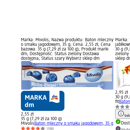
Marka: Mivolis; Nazwa produktu: Baton mleczny
Marka: 
o smaku jagodowym, 35 g; Cena: 2,55 zł; Cena
jabłkow
bazowa: 35 g (7,29 zł za 100 g); Produkt marki
30 g (9
dm; Dostępność: Status zielony Dostawa
zielony
dostępna, Status szary Wybierz sklep dm
sklep 
2,95 zł
30 g (9,
fit
Baton
2,55 zł
Inf
35 g (7,29 zł za 100 g)
Dost
Mivolis
Baton mleczny o smaku jagodowym, 35 g
(108)