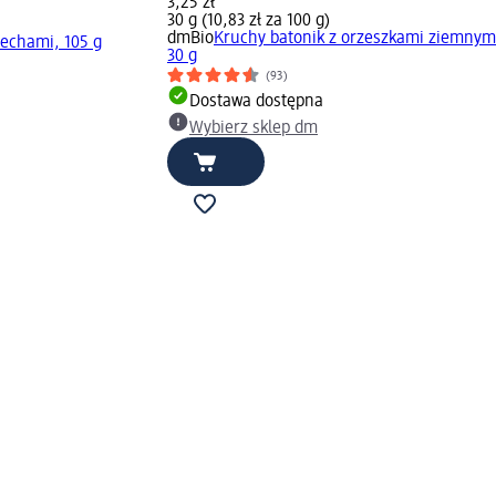
3,25 zł
30 g (10,83 zł za 100 g)
dmBio
Kruchy batonik z orzeszkami ziemnym
zechami, 105 g
30 g
(93)
Dostawa dostępna
Wybierz sklep dm