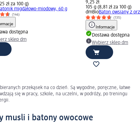
9,25 zł
25 zł za 100 g)
105 g (8,81 zł za 100 g)
atonik migdałowo-miodowy, 60 g
dmBio
Baton owsiany z or
(146)
(135)
ormacje
Informacje
awa dostępna
Dostawa dostępna
erz sklep dm
Wybierz sklep dm
ybieranych przekąsek na co dzień. Są wygodne, poręczne, łatwe
dzają się w pracy, szkole, na uczelni, w podróży, po treningu
rgii.
y musli i batony owocowe