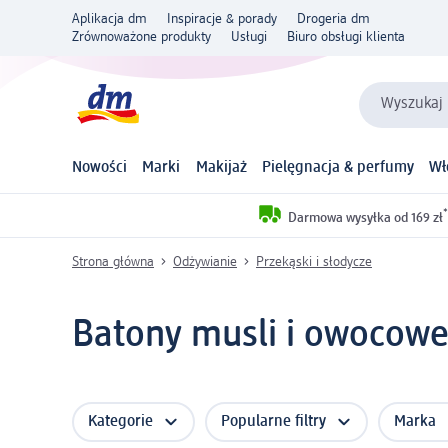
Aplikacja dm
Inspiracje & porady
Drogeria dm
Zrównoważone produkty
Usługi
Biuro obsługi klienta
Wyszukaj 
Nowości
Marki
Makijaż
Pielęgnacja & perfumy
Wł
*
Darmowa wysyłka od 169 zł
Strona główna
Odżywianie
Przekąski i słodycze
Batony musli i owocow
Kategorie
Popularne filtry
Marka