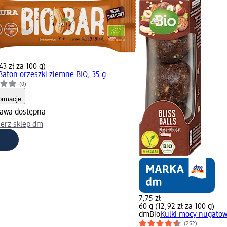
43 zł za 100 g)
Baton orzeszki ziemne BIO, 35 g
(0)
ormacje
awa dostępna
erz sklep dm
7,75 zł
60 g (12,92 zł za 100 g)
dmBio
Kulki mocy nugatow
(252)