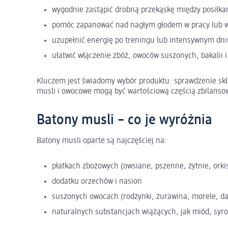
wygodnie zastąpić drobną przekąskę między posiłka
pomóc zapanować nad nagłym głodem w pracy lub 
uzupełnić energię po treningu lub intensywnym dni
ułatwić włączenie zbóż, owoców suszonych, bakalii 
Kluczem jest świadomy wybór produktu: sprawdzenie skła
musli i owocowe mogą być wartościową częścią zbilansowa
Batony musli – co je wyróżnia
Batony musli oparte są najczęściej na:
płatkach zbożowych (owsiane, pszenne, żytnie, orki
dodatku orzechów i nasion
suszonych owocach (rodzynki, żurawina, morele, da
naturalnych substancjach wiążących, jak miód, syr