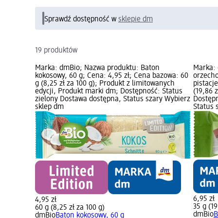
Sprawdź dostępność w
sklepie dm
19 produktów
Marka: dmBio; Nazwa produktu: Baton
Marka: 
kokosowy, 60 g; Cena: 4,95 zł; Cena bazowa: 60
orzecho
g (8,25 zł za 100 g); Produkt z limitowanych
pistacj
edycji, Produkt marki dm; Dostępność: Status
(19,86 
zielony Dostawa dostępna, Status szary Wybierz
Dostępn
sklep dm
Status 
6,95 zł
4,95 zł
35 g (19
60 g (8,25 zł za 100 g)
dmBio
B
dmBio
Baton kokosowy, 60 g