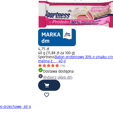
4,75 zł
40 g (11,88 zł za 100 g)
Sportness
Baton proteinowy 30% o smaku cri
malina z..., 40 g
(16)
Dostawa dostępna
Wybierz sklep dm
o-orzechowe, 60 g