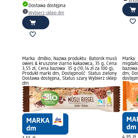
Wybi
Dostawa dostępna
Wybierz sklep dm
Marka: dmBio; Nazwa produktu: Batonik musli
Marka: 
owies & kruszone ziarno kakaowca, 35 g; Cena:
migdało
3,55 zł; Cena bazowa: 35 g (10,14 zł za 100 g);
bazowa:
Produkt marki dm; Dostępność: Status zielony
dm; Dos
Dostawa dostępna, Status szary Wybierz sklep
dostępn
dm
4,95 zł