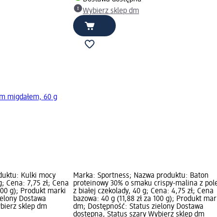
Wybierz sklep dm
ym migdałem, 60 g
uktu: Kulki mocy
Marka: Sportness; Nazwa produktu: Baton
; Cena: 7,75 zł; Cena
proteinowy 30% o smaku crispy-malina z pol
100 g); Produkt marki
z białej czekolady, 40 g; Cena: 4,75 zł; Cena
ielony Dostawa
bazowa: 40 g (11,88 zł za 100 g); Produkt mar
bierz sklep dm
dm; Dostępność: Status zielony Dostawa
dostępna, Status szary Wybierz sklep dm