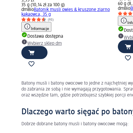
3,55 zł
60 g (8,
35 g (10,14 zł za 100 g)
dmBio
B
dmBio
Batonik musli owies & kruszone ziarno
kakaowca, 35 g
(93)
Inf
Informacje
Dost
Dostawa dostępna
Wybi
Wybierz sklep dm
Batony musli i batony owocowe to jedne z najchętniej w
do zabrania ze sobą i nie wymagają przygotowania. Spraw
oraz wszędzie tam, gdzie potrzebujesz szybkiej porcji ene
Dlaczego warto sięgać po baton
Dobrze dobrane batony musli i batony owocowe mogą: