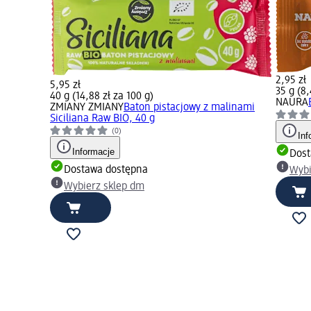
2,95 zł
5,95 zł
35 g (8,
40 g (14,88 zł za 100 g)
NAURA
ZMIANY ZMIANY
Baton pistacjowy z malinami
Siciliana Raw BIO, 40 g
(0)
Inf
Informacje
Dost
Dostawa dostępna
Wybi
Wybierz sklep dm