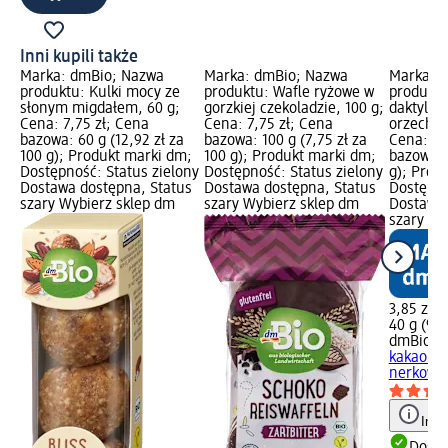
Inni kupili także
Marka: dmBio; Nazwa
Marka: dmBio; Nazwa
Marka: 
produktu: Kulki mocy ze
produktu: Wafle ryżowe w
produktu
słonym migdałem, 60 g;
gorzkiej czekoladzie, 100 g;
daktylowy
Cena: 7,75 zł; Cena
Cena: 7,75 zł; Cena
orzecham
bazowa: 60 g (12,92 zł za
bazowa: 100 g (7,75 zł za
Cena: 3,
100 g); Produkt marki dm;
100 g); Produkt marki dm;
bazowa: 4
Dostępność: Status zielony
Dostępność: Status zielony
g); Prod
Dostawa dostępna, Status
Dostawa dostępna, Status
Dostępno
szary Wybierz sklep dm
szary Wybierz sklep dm
Dostawa 
szary Wy
3,85 zł
40 g (9,6
dmBio
Ba
kakao i 
nerkowca
Info