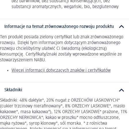
bez barwników, bez substancji konserwujących, bez
substancji aromatycznych, wegański, bio, bezglutenowy
Informacje na temat zrównoważonego rozwoju produktu
Ten produkt posiada zielony certyfikat lub znak zrównoważonego
rozwoju. Dzięki tym informacjom dotyczącym zrównoważonego
rozwoju chcielibyśmy ułatwić Ci świadomą (ekologiczną)
konsumpcję. Certyfikaty/znaki zostały wprowadzone wspólnie ze
stowarzyszeniem NABU.
Więcej informacji dotyczących znaków i certyfikatów
Składniki
Składniki: 48% daktyle*, 20% nugat z ORZECHÓW LASKOWYCH*
(cukier trzcinowy nierafinowany*, 8% ORZECHY LASKOWE*, masło
kakaowe*, masa kakaowa*), 12% ORZECHY LASKOWE* prażone, 11%
ORZECHY NERKOWCA*; kakao w proszku* mocno odtłuszczone,
mąka ryżowa*, syrop klonowy*, sól morska. * z rolnictwa