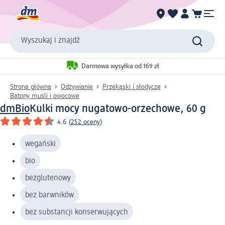
Wyszukaj i znajdź
Darmowa wysyłka od 169 zł
Strona główna
Odżywianie
Przekąski i słodycze
Batony musli i owocowe
dmBio
Kulki mocy nugatowo-orzechowe, 60 g
4.6
(
252 oceny
)
wegański
bio
bezglutenowy
bez barwników
bez substancji konserwujących