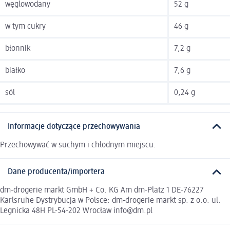
węglowodany
52 g
w tym cukry
46 g
błonnik
7,2 g
białko
7,6 g
sól
0,24 g
Informacje dotyczące przechowywania
Przechowywać w suchym i chłodnym miejscu.
Dane producenta/importera
dm-drogerie markt GmbH + Co. KG Am dm-Platz 1 DE-76227
Karlsruhe Dystrybucja w Polsce: dm-drogerie markt sp. z o.o. ul.
Legnicka 48H PL-54-202 Wrocław info@dm.pl