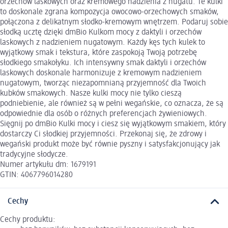
orzechów laskowych oraz kremowego nadzienia z nugatu. Te kulki
to doskonale zgrana kompozycja owocowo-orzechowych smaków,
połączona z delikatnym słodko-kremowym wnętrzem. Podaruj sobie
słodką ucztę dzięki dmBio Kulkom mocy z daktyli i orzechów
laskowych z nadzieniem nugatowym. Każdy kęs tych kulek to
wyjątkowy smak i tekstura, które zaspokoją Twoją potrzebę
słodkiego smakołyku. Ich intensywny smak daktyli i orzechów
laskowych doskonale harmonizuje z kremowym nadzieniem
nugatowym, tworząc niezapomnianą przyjemność dla Twoich
kubków smakowych. Nasze kulki mocy nie tylko cieszą
podniebienie, ale również są w pełni wegańskie, co oznacza, że są
odpowiednie dla osób o różnych preferencjach żywieniowych.
Sięgnij po dmBio Kulki mocy i ciesz się wyjątkowym smakiem, który
dostarczy Ci słodkiej przyjemności. Przekonaj się, że zdrowy i
wegański produkt może być równie pyszny i satysfakcjonujący jak
tradycyjne słodycze.
Numer artykułu dm: 1679191
GTIN: 4067796014280
Cechy
Cechy produktu: