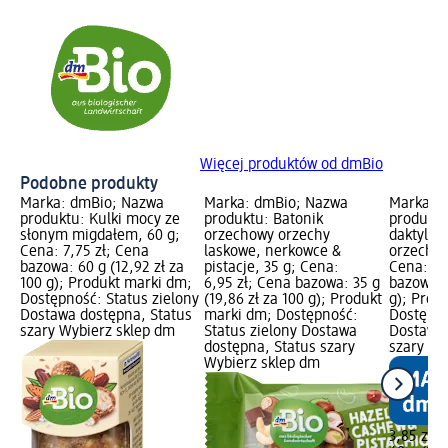
Więcej produktów od dmBio
Podobne produkty
Marka: dmBio; Nazwa
Marka: dmBio; Nazwa
Marka: 
produktu: Kulki mocy ze
produktu: Batonik
produktu
słonym migdałem, 60 g;
orzechowy orzechy
daktylowy
Cena: 7,75 zł; Cena
laskowe, nerkowce &
orzecham
bazowa: 60 g (12,92 zł za
pistacje, 35 g; Cena:
Cena: 3,
100 g); Produkt marki dm;
6,95 zł; Cena bazowa: 35 g
bazowa: 4
Dostępność: Status zielony
(19,86 zł za 100 g); Produkt
g); Prod
Dostawa dostępna, Status
marki dm; Dostępność:
Dostępno
szary Wybierz sklep dm
Status zielony Dostawa
Dostawa 
dostępna, Status szary
szary Wy
Wybierz sklep dm
3,85 zł