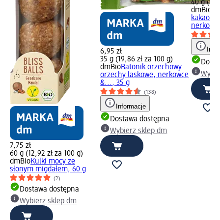
40 g (9,6
dmBio
Ba
kakao i 
nerkowca
Info
6,95 zł
35 g (19,86 zł za 100 g)
Dosta
dmBio
Batonik orzechowy
Wybie
orzechy laskowe, nerkowce
&..., 35 g
(138)
Informacje
Dostawa dostępna
Wybierz sklep dm
7,75 zł
60 g (12,92 zł za 100 g)
dmBio
Kulki mocy ze
słonym migdałem, 60 g
(2)
Dostawa dostępna
Wybierz sklep dm