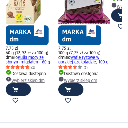
Dosta
Wybie
7,75 zł
7,75 zł
60 g (12,92 zł za 100 g)
100 g (7,75 zł za 100 g)
dmBio
Kulki mocy ze
dmBio
Wafle ryżowe w
słonym migdałem, 60 g
gorzkiej czekoladzie, 100 g
(2)
(5)
Dostawa dostępna
Dostawa dostępna
Wybierz sklep dm
Wybierz sklep dm