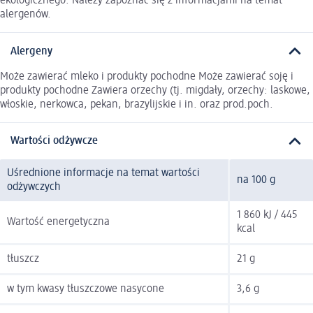
ekologicznego. Należy zapoznać się z informacjami na temat
alergenów.
Alergeny
Może zawierać mleko i produkty pochodne Może zawierać soję i
produkty pochodne Zawiera orzechy (tj. migdały, orzechy: laskowe,
włoskie, nerkowca, pekan, brazylijskie i in. oraz prod.poch.
Wartości odżywcze
Uśrednione informacje na temat wartości
na 100 g
odżywczych
1 860 kJ / 445
Wartość energetyczna
kcal
tłuszcz
21 g
w tym kwasy tłuszczowe nasycone
3,6 g