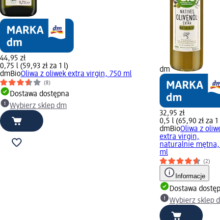
44,95 zł
0,75 l (59,93 zł za 1 l)
dm
dmBio
Oliwa z oliwek extra virgin, 750 ml
(8)
Dostawa dostępna
Wybierz sklep dm
32,95 zł
0,5 l (65,90 zł za 1 
dmBio
Oliwa z oliw
extra virgin,
naturalnie mętna,
ml
(2)
Informacje
Dostawa dostę
Wybierz sklep 