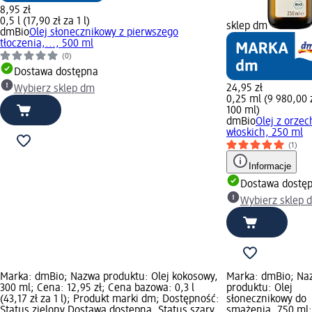
8,95 zł
0,5 l (17,90 zł za 1 l)
sklep dm
dmBio
Olej słonecznikowy z pierwszego
tłoczenia,..., 500 ml
(0)
Dostawa dostępna
24,95 zł
Wybierz sklep dm
0,25 ml (9 980,00 
100 ml)
dmBio
Olej z orze
włoskich, 250 ml
(1)
Informacje
Dostawa dostę
Wybierz sklep 
Marka: dmBio; Nazwa produktu: Olej kokosowy,
Marka: dmBio; Na
300 ml; Cena: 12,95 zł; Cena bazowa: 0,3 l
produktu: Olej
(43,17 zł za 1 l); Produkt marki dm; Dostępność:
słonecznikowy do
Status zielony Dostawa dostępna, Status szary
smażenia, 750 ml;