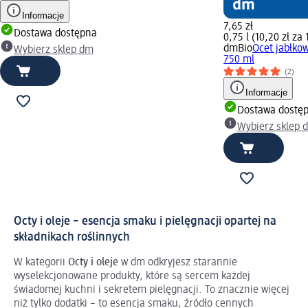
Informacje
7,65 zł
Dostawa dostępna
0,75 l (10,20 zł za 1
dmBio
Ocet jabłkow
Wybierz sklep dm
750 ml
(2)
Informacje
Dostawa dostę
Wybierz sklep 
Octy i oleje – esencja smaku i pielęgnacji opartej na
składnikach roślinnych
W kategorii
Octy i oleje
w dm odkryjesz starannie
wyselekcjonowane produkty, które są sercem każdej
świadomej kuchni i sekretem pielęgnacji. To znacznie więcej
niż tylko dodatki – to esencja smaku, źródło cennych