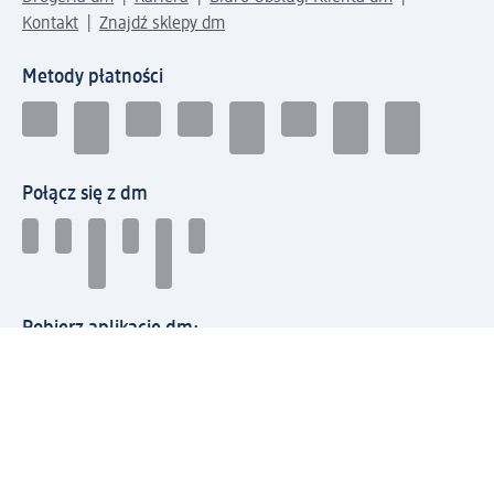
Kontakt
Znajdź sklepy dm
Metody płatności
Połącz się z dm
Pobierz aplikację dm:
© 2026 dm-drogerie markt sp. z o.o.