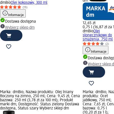
dm
dmBio
Olej kokosowy, 300 ml
(15)
Informacje
Dostawa dostępna
12,65 zł
0,75 l (16,87 zł za 1
Wybierz sklep dm
dmBio
Olej
słonecznikowy do
smażenia, 750 ml
(2)
Informacje
Dostawa dostę
Wybierz sklep 
Marka: dmBio; Nazwa produktu: Olej lniany
Marka: dmBio; Na
tłoczony na zimno, 250 ml; Cena: 9,45 zł; Cena
produktu: Ocet
bazowa: 250 ml (3,78 zł za 100 ml); Produkt
jabłkowy, 750 ml;
marki dm; Dostępność: Status zielony Dostawa
Cena: 7,65 zł; Cen
dostępna, Status szary Wybierz sklep dm
bazowa: 0,75 l
(10,20 zł za 1 l);