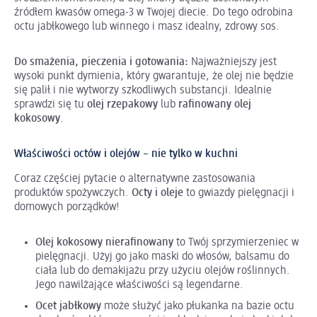
źródłem kwasów omega-3 w Twojej diecie. Do tego odrobina
octu jabłkowego lub winnego i masz idealny, zdrowy sos.
Do smażenia, pieczenia i gotowania:
Najważniejszy jest
wysoki punkt dymienia, który gwarantuje, że olej nie będzie
się palił i nie wytworzy szkodliwych substancji. Idealnie
sprawdzi się tu
olej rzepakowy
lub
rafinowany olej
kokosowy
.
Właściwości octów i olejów – nie tylko w kuchni
Coraz częściej pytacie o alternatywne zastosowania
produktów spożywczych.
Octy i oleje
to gwiazdy pielęgnacji i
domowych porządków!
Olej kokosowy nierafinowany
to Twój sprzymierzeniec w
pielęgnacji. Użyj go jako maski do włosów, balsamu do
ciała lub do demakijażu przy użyciu olejów roślinnych.
Jego nawilżające właściwości są legendarne.
Ocet jabłkowy
może służyć jako płukanka na bazie octu