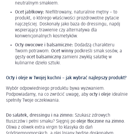
neutralnym smakiem.
Ocet jabłkowy:
Niefiltrowany, naturalnie mętny – to
produkt, o którego właściwości prozdrowotne pytacie
najczęściej. Doskonały jako baza do dressingu, napój
wspierający trawienie czy alternatywa dla
konwencjonalnych kosmetyków.
Octy owocowe i balsamiczne:
Dodadzą charakteru
Twoim potrawom.
Ocet winny
podkreśli smak sosów, a
gęsty
ocet balsamiczny
zamieni zwykłą sałatkę w
kulinarne dzieło sztuki.
Octy i oleje w Twojej kuchni – jak wybrać najlepszy produkt?
Wybór odpowiedniego produktu bywa wyzwaniem.
Podpowiadamy, na co zwrócić uwagę, aby
octy i oleje
idealnie
spełniły Twoje oczekiwania.
Do sałatek, dressingu i na zimno:
Szukasz zdrowych
tłuszczów i pełni smaku? Sięgnij po
oleje tłoczone na zimno
.
Oliwa z oliwek extra virgin to klasyka do dań
śródziemnomorskich, a olej lniany będzie doskonałym