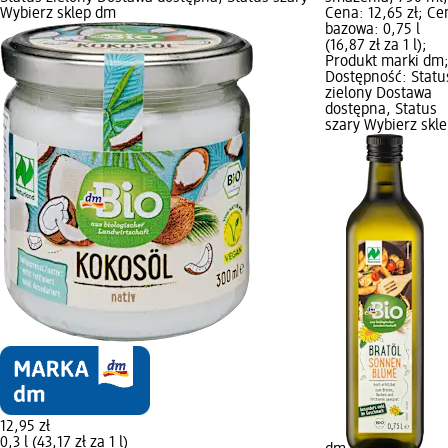
Wybierz sklep dm
Cena: 12,65 zł; Ce
bazowa: 0,75 l
(16,87 zł za 1 l);
Produkt marki dm
Dostępność: Statu
zielony Dostawa
dostępna, Status
szary Wybierz skl
12,95 zł
0,3 l (43,17 zł za 1 l)