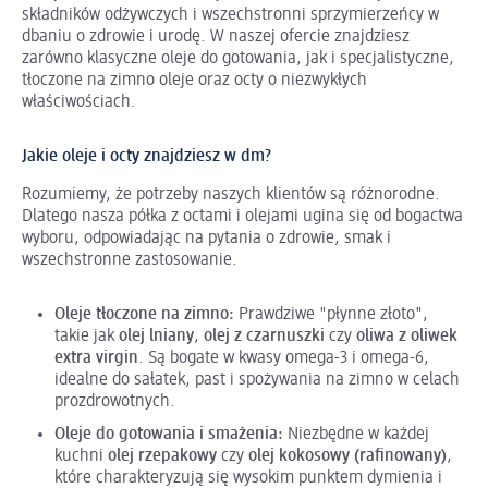
składników odżywczych i wszechstronni sprzymierzeńcy w
dbaniu o zdrowie i urodę. W naszej ofercie znajdziesz
zarówno klasyczne oleje do gotowania, jak i specjalistyczne,
tłoczone na zimno oleje oraz octy o niezwykłych
właściwościach.
Jakie oleje i octy znajdziesz w dm?
Rozumiemy, że potrzeby naszych klientów są różnorodne.
Dlatego nasza półka z octami i olejami ugina się od bogactwa
wyboru, odpowiadając na pytania o zdrowie, smak i
wszechstronne zastosowanie.
Oleje tłoczone na zimno:
Prawdziwe "płynne złoto",
takie jak
olej lniany
,
olej z czarnuszki
czy
oliwa z oliwek
extra virgin
. Są bogate w kwasy omega-3 i omega-6,
idealne do sałatek, past i spożywania na zimno w celach
prozdrowotnych.
Oleje do gotowania i smażenia:
Niezbędne w każdej
kuchni
olej rzepakowy
czy
olej kokosowy (rafinowany)
,
które charakteryzują się wysokim punktem dymienia i