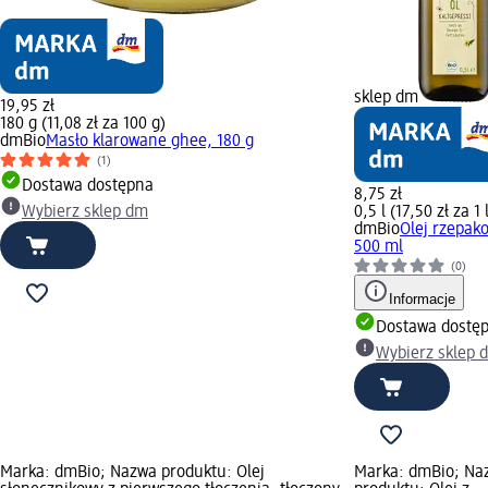
sklep dm
19,95 zł
180 g (11,08 zł za 100 g)
dmBio
Masło klarowane ghee, 180 g
(1)
Dostawa dostępna
8,75 zł
Wybierz sklep dm
0,5 l (17,50 zł za 1 
dmBio
Olej rzepak
500 ml
(0)
Informacje
Dostawa dostę
Wybierz sklep 
Marka: dmBio; Nazwa produktu: Olej
Marka: dmBio; Na