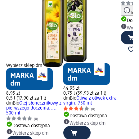
Info
Dosta
Wybie
Wybierz sklep dm
44,95 zł
8,95 zł
0,75 l (59,93 zł za 1 l)
0,5 l (17,90 zł za 1 l)
dmBio
Oliwa z oliwek extra
dmBio
Olej słonecznikowy z
virgin, 750 ml
pierwszego tłoczenia,...,
(8)
500 ml
Dostawa dostępna
(0)
Wybierz sklep dm
Dostawa dostępna
Wybierz sklep dm