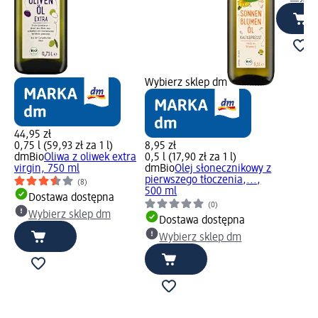
Wybierz sklep dm
44,95 zł
0,75 l (59,93 zł za 1 l)
8,95 zł
dmBio
Oliwa z oliwek extra
0,5 l (17,90 zł za 1 l)
virgin, 750 ml
dmBio
Olej słonecznikowy z
pierwszego tłoczenia,...,
(8)
500 ml
Dostawa dostępna
(0)
Wybierz sklep dm
Dostawa dostępna
Wybierz sklep dm