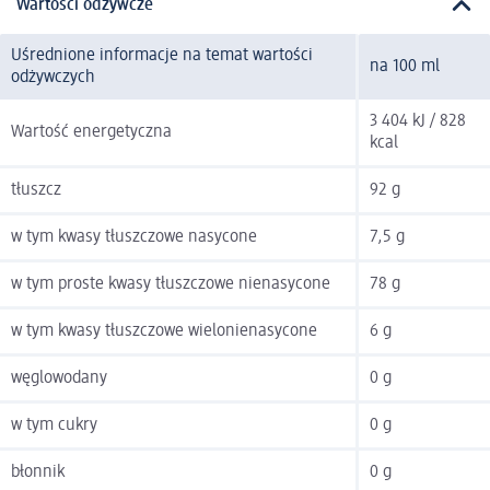
Wartości odżywcze
Uśrednione informacje na temat wartości
na 100 ml
odżywczych
3 404 kJ / 828
Wartość energetyczna
kcal
tłuszcz
92 g
w tym kwasy tłuszczowe nasycone
7,5 g
w tym proste kwasy tłuszczowe nienasycone
78 g
w tym kwasy tłuszczowe wielonienasycone
6 g
węglowodany
0 g
w tym cukry
0 g
błonnik
0 g