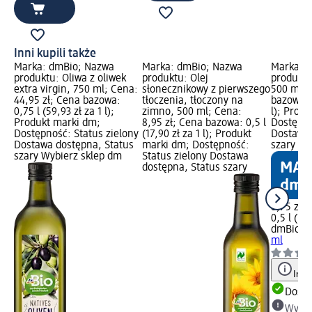
Inni kupili także
Marka: dmBio; Nazwa
Marka: dmBio; Nazwa
Marka: 
produktu: Oliwa z oliwek
produktu: Olej
produktu
extra virgin, 750 ml; Cena:
słonecznikowy z pierwszego
500 ml; 
44,95 zł; Cena bazowa:
tłoczenia, tłoczony na
bazowa: 0
0,75 l (59,93 zł za 1 l);
zimno, 500 ml; Cena:
l); Prod
Produkt marki dm;
8,95 zł; Cena bazowa: 0,5 l
Dostępno
Dostępność: Status zielony
(17,90 zł za 1 l); Produkt
Dostawa 
Dostawa dostępna, Status
marki dm; Dostępność:
szary Wy
szary Wybierz sklep dm
Status zielony Dostawa
dostępna, Status szary
8,75 zł
0,5 l (17,
dmBio
Ol
ml
Info
Dosta
Wybie