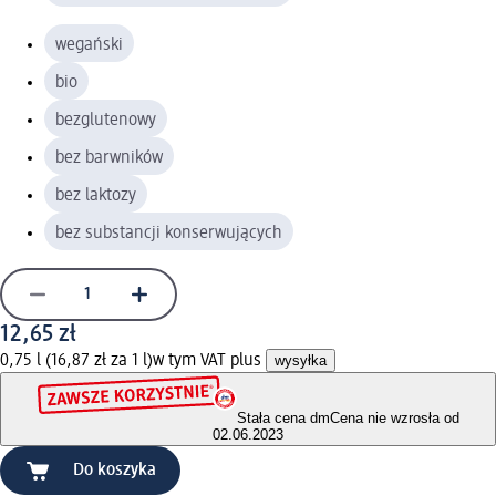
wegański
bio
bezglutenowy
bez barwników
bez laktozy
bez substancji konserwujących
12,65 zł
0,75 l (16,87 zł za 1 l)
w tym VAT plus
wysyłka
Stała cena dm
Cena nie wzrosła od
02.06.2023
Do koszyka