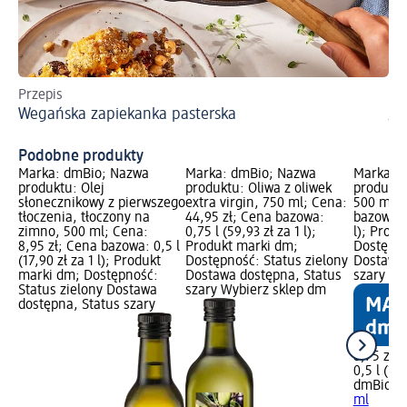
Przepis
Do
Wegańska zapiekanka pasterska
ja
We
Podobne produkty
Marka: dmBio; Nazwa
Marka: dmBio; Nazwa
Marka: 
produktu: Olej
produktu: Oliwa z oliwek
produktu
słonecznikowy z pierwszego
extra virgin, 750 ml; Cena:
500 ml; 
tłoczenia, tłoczony na
44,95 zł; Cena bazowa:
bazowa: 0
zimno, 500 ml; Cena:
0,75 l (59,93 zł za 1 l);
l); Prod
8,95 zł; Cena bazowa: 0,5 l
Produkt marki dm;
Dostępno
(17,90 zł za 1 l); Produkt
Dostępność: Status zielony
Dostawa 
marki dm; Dostępność:
Dostawa dostępna, Status
szary Wy
Status zielony Dostawa
szary Wybierz sklep dm
dostępna, Status szary
8,75 zł
0,5 l (17,
dmBio
Ol
ml