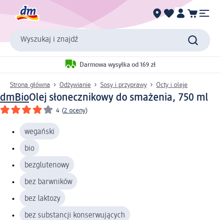
Wyszukaj i znajdź
Darmowa wysyłka od 169 zł
Strona główna
Odżywianie
Sosy i przyprawy
Octy i oleje
dmBio
Olej słonecznikowy do smażenia, 750 ml
4
(
2 oceny
)
wegański
bio
bezglutenowy
bez barwników
bez laktozy
bez substancji konserwujących