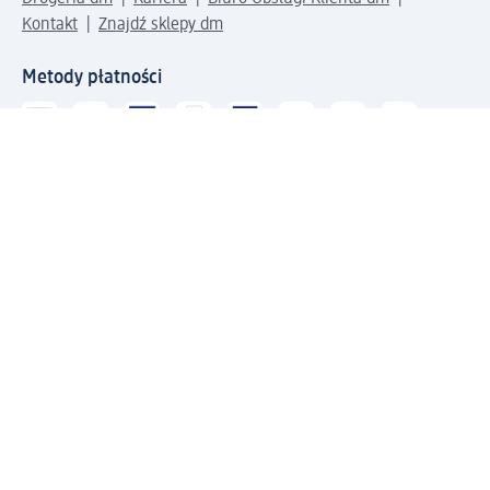
Kontakt
Znajdź sklepy dm
Metody płatności
Połącz się z dm
Pobierz aplikację dm:
© 2026 dm-drogerie markt sp. z o.o.