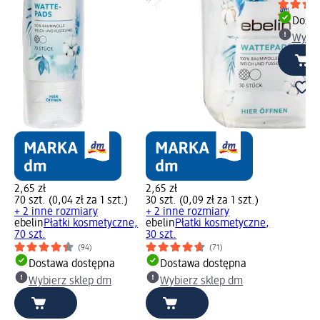
Dosta
Wybie
2,65 zł
2,65 zł
70 szt. (0,04 zł za 1 szt.)
30 szt. (0,09 zł za 1 szt.)
+ 2 inne rozmiary
+ 2 inne rozmiary
ebelin
Płatki kosmetyczne,
ebelin
Płatki kosmetyczne,
70 szt.
30 szt.
(94)
(71)
Dostawa dostępna
Dostawa dostępna
Wybierz sklep dm
Wybierz sklep dm