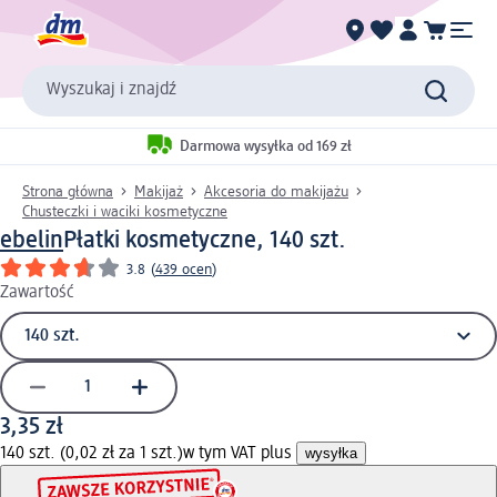
Wyszukaj i znajdź
Darmowa wysyłka od 169 zł
Strona główna
Makijaż
Akcesoria do makijażu
Chusteczki i waciki kosmetyczne
ebelin
Płatki kosmetyczne, 140 szt.
3.8
(
439 ocen
)
Zawartość
3,35 zł
140 szt. (0,02 zł za 1 szt.)
w tym VAT plus
wysyłka