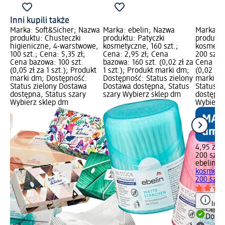
Inni kupili także
Marka: Soft&Sicher; Nazwa
Marka: ebelin; Nazwa
Marka: e
produktu: Chusteczki
produktu: Patyczki
produktu
higieniczne, 4-warstwowe,
kosmetyczne, 160 szt.;
kosmety
100 szt.; Cena: 5,35 zł;
Cena: 2,95 zł; Cena
200 szt.;
 za
Cena bazowa: 100 szt.
bazowa: 160 szt. (0,02 zł za
Cena baz
m;
(0,05 zł za 1 szt.); Produkt
1 szt.); Produkt marki dm;
(0,02 zł 
ony
marki dm; Dostępność:
Dostępność: Status zielony
marki dm
us
Status zielony Dostawa
Dostawa dostępna, Status
Status z
dostępna, Status szary
szary Wybierz sklep dm
dostępna
Wybierz sklep dm
Wybierz 
4,95 zł
200 szt. 
ebelin
Ch
kosmety
200 szt.
Info
Dosta