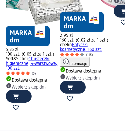
Wybie
2,95 zł
)
160 szt. (0,02 zł za 1 szt.)
ebelin
Patyczki
5,35 zł
kosmetyczne, 160 szt.
100 szt. (0,05 zł za 1 szt.)
(115)
Soft&Sicher
Chusteczki
higieniczne, 4-warstwowe,
Informacje
100 szt.
Dostawa dostępna
(3)
Wybierz sklep dm
Dostawa dostępna
Wybierz sklep dm