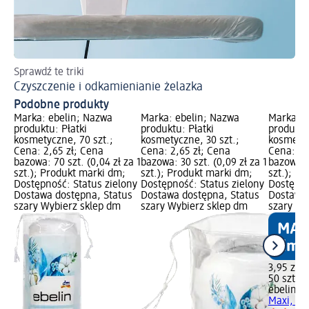
Sprawdź te triki
Ins
Czyszczenie i odkamienianie żelazka
Pr
Podobne produkty
Marka: ebelin; Nazwa
Marka: ebelin; Nazwa
Marka: e
produktu: Płatki
produktu: Płatki
produktu
kosmetyczne, 70 szt.;
kosmetyczne, 30 szt.;
kosmetyc
Cena: 2,65 zł; Cena
Cena: 2,65 zł; Cena
Cena: 3,
bazowa: 70 szt. (0,04 zł za 1
bazowa: 30 szt. (0,09 zł za 1
bazowa: 5
szt.); Produkt marki dm;
szt.); Produkt marki dm;
szt.); P
Dostępność: Status zielony
Dostępność: Status zielony
Dostępno
Dostawa dostępna, Status
Dostawa dostępna, Status
Dostawa 
szary Wybierz sklep dm
szary Wybierz sklep dm
szary Wy
3,95 zł
50 szt. (0
ebelin
Pł
Maxi, 50 