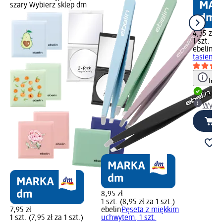
szary Wybierz sklep dm
4,35 zł
1 szt. (4,
ebelin
Gą
tasiemką,
Info
Dosta
Wybie
8,95 zł
1 szt. (8,95 zł za 1 szt.)
7,95 zł
ebelin
Pęseta z miękkim
1 szt. (7,95 zł za 1 szt.)
uchwytem, 1 szt.