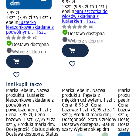
9,95 zł
1 szt. (9,95 zł za 1 szt.)
ebelin
Mini szczotka do
7,95 zł
włosów składana z
1 szt. (7,95 zł za 1 szt.)
lusterkiem, 1 szt.
ebelin
Lusterko
kieszonkowe składane z
(0)
podwójnym..., 1 szt.
Dostawa dostępna
(0)
Wybierz sklep dm
Dostawa dostępna
Wybierz sklep dm
Inni kupili także
Marka: ebelin; Nazwa
Marka: ebelin; Nazwa
Marka: e
produktu: Lusterko
produktu: Pęseta z
produktu
kieszonkowe składane z
miękkim uchwytem, 1 szt.;
peelingu 
podwójnym
Cena: 8,95 zł; Cena
Cena: 4,
powiększeniem, 1 szt.;
bazowa: 1 szt. (8,95 zł za 1
bazowa: 1
Cena: 7,95 zł; Cena
szt.); Produkt marki dm;
szt.); P
bazowa: 1 szt. (7,95 zł za 1
Dostępność: Status zielony
Dostępno
szt.); Produkt marki dm;
Dostawa dostępna, Status
Dostawa 
Dostępność: Status zielony
szary Wybierz sklep dm
szary Wy
Dostawa dostępna, Status