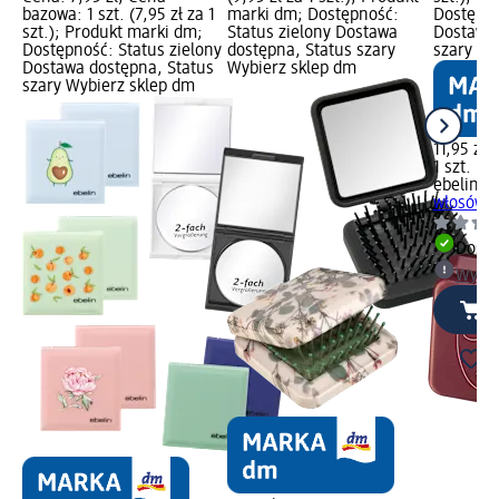
bazowa: 1 szt. (7,95 zł za 1
marki dm; Dostępność:
Dostępno
szt.); Produkt marki dm;
Status zielony Dostawa
Dostawa 
Dostępność: Status zielony
dostępna, Status szary
szary Wy
Dostawa dostępna, Status
Wybierz sklep dm
szary Wybierz sklep dm
11,95 zł
1 szt. (11
ebelin
Mi
włosów, o
Dosta
Wybie