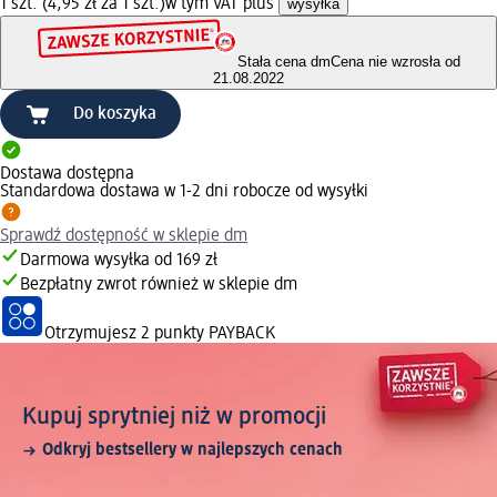
1 szt. (4,95 zł za 1 szt.)
w tym VAT plus
wysyłka
Stała cena dm
Cena nie wzrosła od
21.08.2022
Do koszyka
Dostawa dostępna
Standardowa dostawa w 1-2 dni robocze od wysyłki
Sprawdź dostępność w sklepie dm
Darmowa wysyłka od 169 zł
Bezpłatny zwrot również w sklepie dm
Otrzymujesz
2 punkty PAYBACK
Kupuj sprytniej niż w promocji
Odkryj bestsellery w najlepszych cenach