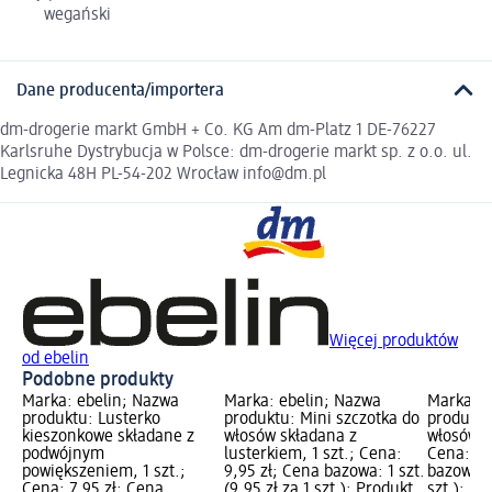
wegański
Dane producenta/importera
dm-drogerie markt GmbH + Co. KG Am dm-Platz 1 DE-76227
Karlsruhe Dystrybucja w Polsce: dm-drogerie markt sp. z o.o. ul.
Legnicka 48H PL-54-202 Wrocław info@dm.pl
Więcej produktów
od ebelin
Podobne produkty
Marka: ebelin; Nazwa
Marka: ebelin; Nazwa
Marka: e
produktu: Lusterko
produktu: Mini szczotka do
produktu
kieszonkowe składane z
włosów składana z
włosów, o
podwójnym
lusterkiem, 1 szt.; Cena:
Cena: 11
powiększeniem, 1 szt.;
9,95 zł; Cena bazowa: 1 szt.
bazowa: 1
Cena: 7,95 zł; Cena
(9,95 zł za 1 szt.); Produkt
szt.); P