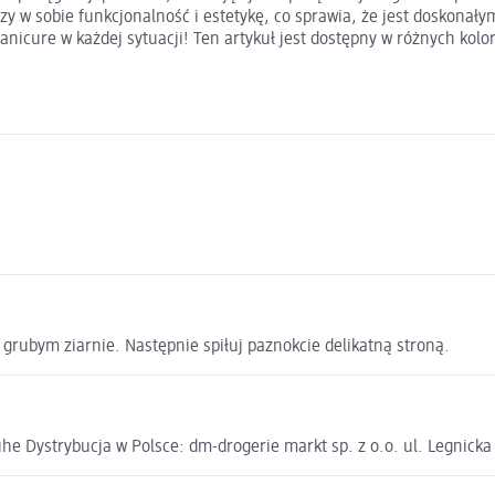
czy w sobie funkcjonalność i estetykę, co sprawia, że jest doskonał
anicure w każdej sytuacji! Ten artykuł jest dostępny w różnych kol
grubym ziarnie. Następnie spiłuj paznokcie delikatną stroną.
e Dystrybucja w Polsce: dm-drogerie markt sp. z o.o. ul. Legnick