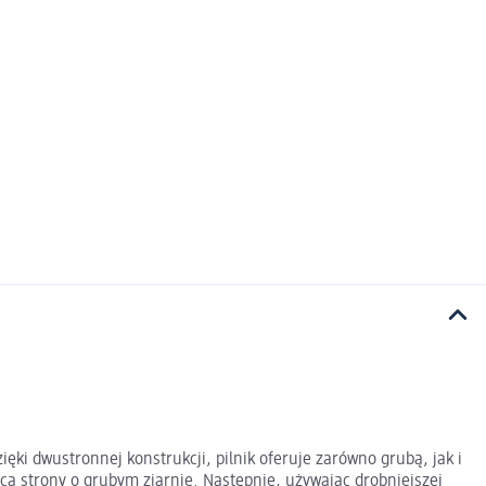
ki dwustronnej konstrukcji, pilnik oferuje zarówno grubą, jak i
ocą strony o grubym ziarnie. Następnie, używając drobniejszej