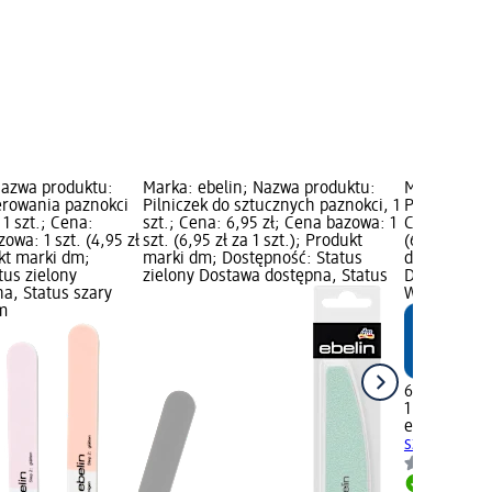
Nazwa produktu:
Marka: ebelin; Nazwa produktu:
Marka: ebel
lerowania paznokci
Pilniczek do sztucznych paznokci, 1
Pilniczek do
 1 szt.; Cena:
szt.; Cena: 6,95 zł; Cena bazowa: 1
Cena: 6,95 z
owa: 1 szt. (4,95 zł
szt. (6,95 zł za 1 szt.); Produkt
(6,95 zł za 
ukt marki dm;
marki dm; Dostępność: Status
dm; Dostępn
tus zielony
zielony Dostawa dostępna, Status
Dostawa dos
a, Status szary
Wybierz skl
m
6,95 zł
1 szt. (6,95 
ebelin
Pilnic
szt.
Dostawa