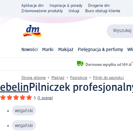
Aplikacja dm
Inspiracje & porady
Drogeria dm
Zrównoważone produkty
Usługi
Biuro obsługi klienta
Wyszukaj 
Nowości
Marki
Makijaż
Pielęgnacja & perfumy
Wł
*
Darmowa wysyłka od 169 zł
Strona główna
Makijaż
Paznokcie
Pilnik do paznokci
ebelin
Pilniczek profesjonalny
5
(
1 ocena
)
wegański
wegański