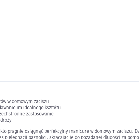
ektów w domowym zaciszu
dawanie im idealnego kształtu
szechstronne zastosowanie
odróży
 kto pragnie osiągnąć perfekcyjny manicure w domowym zaciszu. Dzię
es pielęgnacji paznokci, skracając je do pożądanej długości za pom