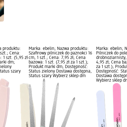
a produktu:
Marka: ebelin; Nazwa produktu:
Marka: ebelin; 
 szt.; Cena:
Szafirowy pilniczek do paznokci 16
Pilniczek do po
 1 szt. (5,95 zł
cm, 1 szt.; Cena: 7,95 zł; Cena
drobnoziarnisty,
marki dm;
bazowa: 1 szt. (7,95 zł za 1 szt.);
4,95 zł; Cena baz
zielony
Produkt marki dm; Dostępność:
za 1 szt.); Prod
tatus szary
Status zielony Dostawa dostępna,
Dostępność: Sta
Status szary Wybierz sklep dm
Dostawa dostępn
Wybierz sklep d