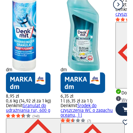
8,95 zł
16 szt. (0
Denkmit
czyszcze
dm
dm
Dosta
8,95 zł
6,35 zł
Wybie
0,6 kg (14,92 zł za 1 kg)
1 l (6,35 zł za 1 l)
Denkmit
Granulat do
Denkmit
Środek do
udrażniania rur, 600 g
czyszczenia WC o zapachu
oceanu, 1 l
(140)
(7)