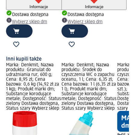
Informacje
Informacje
Dostawa dostępna
Dostawa dostępna
Wybierz sklep dm
Wybierz sklep dm
Inni kupili także
Marka: Denkmit; Nazwa
Marka: Denkmit; Nazwa
Marka: 
produktu: Granulat do
produktu: Środek do
produktu
udrażniania rur, 600 g;
czyszczenia WC o zapachu
czyszcze
Cena: 8,95 zł; Cena
oceanu, 1 l; Cena: 6,35 zł;
Cena: 8,
bazowa: 0,6 kg (14,92 zł za
Cena bazowa: 1 l (6,35 zł za
bazowa: 1
1 kg); Produkt marki dm;
1 l); Produkt marki dm;
szt.); P
Substancje korodujące
Substancje korodujące
Substanc
metale; Dostępność: Status
metale; Dostępność: Status
Dostępno
zielony Dostawa dostępna,
zielony Dostawa dostępna,
Dostawa 
Status szary Wybierz sklep
Status szary Wybierz sklep
szary Wy