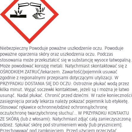
Niebezpieczny Powoduje poważne uszkodzenie oczu. Powoduje
poważne oparzenia skóry oraz uszkodzenia oczu. Podczas
stosowania może przekształcić się w substancję wysoce łatwopalną.
Może powodować korozję metali. Natychmiast skontaktować się z
OŚRODKIEM ZATRUĆ/lekarzem. Zawartość/pojemnik usuwać
zgodnie z regionalnymi przepisami dotyczącymi utylizacji. W
PRZYPADKU DOSTANIA SIĘ DO OCZU: Ostrożnie płukać wodą przez
kilka minut. Wyjąć soczewki kontaktowe, jeżeli są i można je łatwo
usunąć. Nadal płukać. Chronić przed dziećmi. W razie konieczności
zasięgnięcia porady lekarza należy pokazać pojemnik lub etykietę.
Stosować rękawice ochronne/odzież ochronną/ochronę
oczu/ochronę twarzy/ochronę słuchu/… W PRZYPADKU KONTAKTU
ZE SKÓRĄ (lub z włosami): Natychmiast zdjąć całą zanieczyszczoną
odzież. Spłukać skórę pod strumieniem wody [lub prysznicem].
Przechowywać pod zamknięciem. Przed użyciem przeczytać