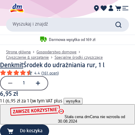
Wyszukaj i znajdź
Darmowa wysyłka od 169 zł
Strona główna
Gospodarstwo domowe
Czyszczenie & sprzątanie
Specjalne środki czyszczące
Denkmit
Środek do udrażniania rur, 1 l
4.4
(
161 ocen
)
6,95 zł
1 l (6,95 zł za 1 l)
w tym VAT plus
wysyłka
Stała cena dm
Cena nie wzrosła od
30.08.2024
Do koszyka