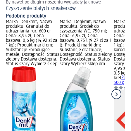
By nawet po długim noszeniu wyglądały jak nowe
Pr
Czyszczenie białych sneakersów
Ja
Podobne produkty
Marka: Denkmit; Nazwa
Marka: Denkmit; Nazwa
Marka: k
produktu: Granulat do
produktu: Środek do
produktu
udrażniania rur, 600 g;
czyszczenia WC, 750 ml;
udrożnia
Cena: 8,95 zł; Cena
Cena: 6,95 zł; Cena
Cena: 9,
bazowa: 0,6 kg (14,92 zł za
bazowa: 0,75 l (9,27 zł za 1
bazowa: 0
1 kg); Produkt marki dm;
l); Produkt marki dm;
1 kg); S
Substancje korodujące
Substancje drażniące;
korodują
metale; Dostępność: Status
Dostępność: Status zielony
Dostępno
zielony Dostawa dostępna,
Dostawa dostępna, Status
Dostawa 
Status szary Wybierz sklep
szary Wybierz sklep dm
szary Wy
9,95 zł
0,5 kg (1
kret
Żel d
500 g