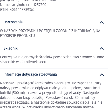
pozbyciu się problemów z zatorami.
Numer artykułu dm: 1257300
GTIN: 4066447789362
Ostrzeżenia
W KAŻDYM PRZYPADKU POSTĘPUJ ZGODNIE Z INFORMACJĄ NA
ETYKIECIE PRODUKTU.
Składniki
Poniżej 5% niejonowych środków powierzchniowo czynnych. Inne
składniki: wodorotlenek sodu
Informacje dotyczące stosowania
Nacisnąć i przekręcić korek zabezpieczający. Do zapchanej rury
należy powoli wlać do odpływu maksymalnie połowę zawartości
butelki (500 ml) - nawet w przypadku stojącej wody. Następnie
dokładnie zamknąć butelkę. Pozostawić na ok. 30 minut, by
preparat zadziałał, a następnie dokładnie spłukać ciepłą, ale nie
wrzącą wodą. W przypadku uporczywego zapchania można