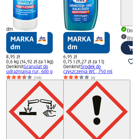
dm
Dosta
Wybie
8,95 zł
6,95 zł
0,6 kg (14,92 zł za 1 kg)
0,75 l (9,27 zł za 1 l)
Denkmit
Granulat do
Denkmit
Środek do
udrażniania rur, 600 g
czyszczenia WC, 750 ml
(140)
(6)