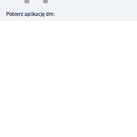
Pobierz aplikację dm:
© 2026 dm-drogerie markt sp. z o.o.
Impressum
Polityka prywatności
Ogólne warunki handlowe
Odstąpienie od umowy w dm
Rozstrzyganie sporów
Zgłaszanie nieprawidłowości
Utylizacja sprzętu elektrycznego
Deklaracja w sprawie dostępności