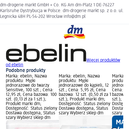
dm-drogerie markt GmbH + Co. KG Am dm-Platz 1 DE-76227
Karlsruhe Dystrybucja w Polsce: dm-drogerie markt sp. z o.o. ul.
Legnicka 48H PL-54-202 Wrocław info@dm.pl
Więcej produktów
od ebelin
Podobne produkty
Marka: ebelin; Nazwa
Marka: ebelin; Nazwa
Marka: e
produktu: Myjki
produktu: Myjki
produktu
jednorazowe do twarzy
jednorazowe do kąpieli, 12
jednoraz
Sensitive, 100 szt.; Cena:
szt.; Cena: 5,95 zł; Cena
Cena: 12
12,95 zł; Cena bazowa: 100
bazowa: 12 szt. (0,50 zł za 1
bazowa: 6
szt. (0,13 zł za 1 szt.);
szt.); Produkt marki dm;
szt.); P
Produkt marki dm;
Dostępność: Status zielony
Dostępno
Dostępność: Status zielony
Dostawa dostępna, Status
Dostawa 
Dostawa dostępna, Status
szary Wybierz sklep dm
szary Wy
szary Wybierz sklep dm