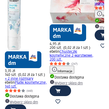
jednoraz
Info
Dosta
Wybie
4,95 zł
200 szt. (0,02 zł za 1 szt.)
ebelin
Chusteczki
kosmetyczne 2-warstwowe,
200 szt.
(247)
3,35 zł
Informacje
140 szt. (0,02 zł za 1 szt.)
Dostawa dostępna
+ 2 inne rozmiary
ebelin
Płatki kosmetyczne,
Wybierz sklep dm
140 szt.
(440)
Dostawa dostępna
Wybierz sklep dm