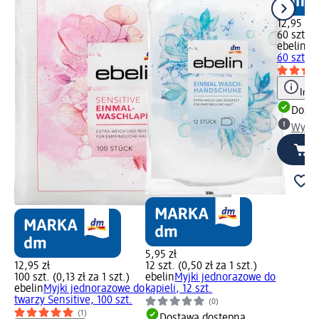
12,95 zł
60 szt. (0
ebelin
My
60 szt.
Info
Dosta
Wybie
5,95 zł
12,95 zł
12 szt. (0,50 zł za 1 szt.)
100 szt. (0,13 zł za 1 szt.)
ebelin
Myjki jednorazowe do
ebelin
Myjki jednorazowe do
kąpieli, 12 szt.
twarzy Sensitive, 100 szt.
(0)
(1)
Dostawa dostępna