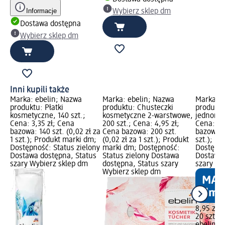
Informacje
Wybierz sklep dm
Dostawa dostępna
Wybierz sklep dm
Inni kupili także
Marka: ebelin; Nazwa
Marka: ebelin; Nazwa
Marka: e
produktu: Płatki
produktu: Chusteczki
produktu
kosmetyczne, 140 szt.;
kosmetyczne 2-warstwowe,
jednoraz
Cena: 3,35 zł; Cena
200 szt.; Cena: 4,95 zł;
Cena: 8,
bazowa: 140 szt. (0,02 zł za
Cena bazowa: 200 szt.
bazowa: 2
1 szt.); Produkt marki dm;
(0,02 zł za 1 szt.); Produkt
szt.); P
Dostępność: Status zielony
marki dm; Dostępność:
Dostępno
Dostawa dostępna, Status
Status zielony Dostawa
Dostawa 
szary Wybierz sklep dm
dostępna, Status szary
szary Wy
Wybierz sklep dm
8,95 zł
20 szt. (0
ebelin
Rę