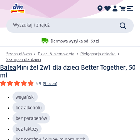
Wyszukaj i znajdź
Darmowa wysyłka od 169 zł
Strona główna
Dzieci & niemowlęta
Pielęgnacja dziecka
Szampon dla dzieci
Balea
Mini żel 2w1 dla dzieci Better Together, 50
ml
4.9
(
9 ocen
)
wegański
bez alkoholu
bez parabenów
bez laktozy
bez parafiny / olejów mineralnych