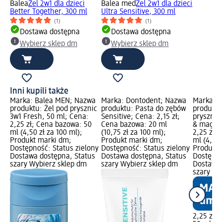
Balea
Żel 2w1 dla dzieci
Balea med
Żel 2w1 dla dzieci
Better Together, 300 ml
Ultra Sensitive, 300 ml
(1)
(1)
Dostawa dostępna
Dostawa dostępna
Wybierz sklep dm
Wybierz sklep dm
Inni kupili także
Marka: Balea MEN; Nazwa
Marka: Dontodent; Nazwa
Marka: B
produktu: Żel pod prysznic
produktu: Pasta do zębów
produktu
3w1 Fresh, 50 ml; Cena:
Sensitive; Cena: 2,15 zł;
prysznic
2,25 zł; Cena bazowa: 50
Cena bazowa: 20 ml
& magnol
ml (4,50 zł za 100 ml);
(10,75 zł za 100 ml);
2,25 zł;
Produkt marki dm;
Produkt marki dm;
ml (4,50 
Dostępność: Status zielony
Dostępność: Status zielony
Produkt 
Dostawa dostępna, Status
Dostawa dostępna, Status
Dostępno
szary Wybierz sklep dm
szary Wybierz sklep dm
Dostawa 
szary Wy
2,25 zł