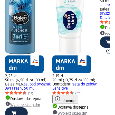
50 ml (4,
+ 1 inny
Balea
Kr
prysznic
&..., 50 
Dosta
Wybie
2,25 zł
2,15 zł
50 ml (4,50 zł za 100 ml)
20 ml (10,75 zł za 100 ml)
Balea MEN
Żel pod prysznic
Dontodent
Pasta do zębów
3w1 Fresh, 50 ml
Sensitive
(53)
(201)
Dostawa dostępna
Informacje
Wybierz sklep dm
Dostawa dostępna
Wybierz sklep dm