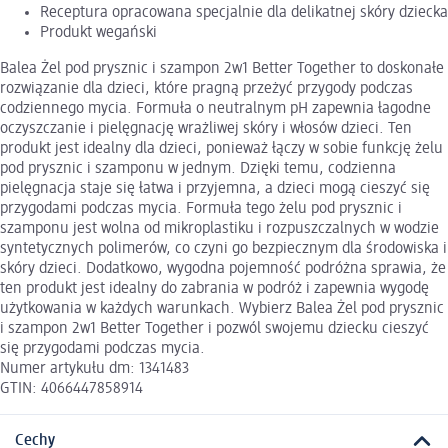
Receptura opracowana specjalnie dla delikatnej skóry dziecka
Produkt wegański
Balea Żel pod prysznic i szampon 2w1 Better Together to doskonałe
rozwiązanie dla dzieci, które pragną przeżyć przygody podczas
codziennego mycia. Formuła o neutralnym pH zapewnia łagodne
oczyszczanie i pielęgnację wrażliwej skóry i włosów dzieci. Ten
produkt jest idealny dla dzieci, ponieważ łączy w sobie funkcję żelu
pod prysznic i szamponu w jednym. Dzięki temu, codzienna
pielęgnacja staje się łatwa i przyjemna, a dzieci mogą cieszyć się
przygodami podczas mycia. Formuła tego żelu pod prysznic i
szamponu jest wolna od mikroplastiku i rozpuszczalnych w wodzie
syntetycznych polimerów, co czyni go bezpiecznym dla środowiska i
skóry dzieci. Dodatkowo, wygodna pojemność podróżna sprawia, że
ten produkt jest idealny do zabrania w podróż i zapewnia wygodę
użytkowania w każdych warunkach. Wybierz Balea Żel pod prysznic
i szampon 2w1 Better Together i pozwól swojemu dziecku cieszyć
się przygodami podczas mycia.
Numer artykułu dm: 1341483
GTIN: 4066447858914
Cechy