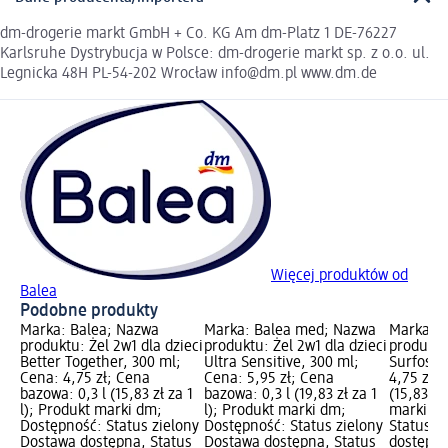
dm-drogerie markt GmbH + Co. KG Am dm-Platz 1 DE-76227
Karlsruhe Dystrybucja w Polsce: dm-drogerie markt sp. z o.o. ul.
Legnicka 48H PL-54-202 Wrocław info@dm.pl www.dm.de
Więcej produktów od
Balea
Podobne produkty
Marka: Balea; Nazwa
Marka: Balea med; Nazwa
Marka: B
produktu: Żel 2w1 dla dzieci
produktu: Żel 2w1 dla dzieci
produktu:
Better Together, 300 ml;
Ultra Sensitive, 300 ml;
Surfosau
Cena: 4,75 zł; Cena
Cena: 5,95 zł; Cena
4,75 zł; 
bazowa: 0,3 l (15,83 zł za 1
bazowa: 0,3 l (19,83 zł za 1
(15,83 zł
l); Produkt marki dm;
l); Produkt marki dm;
marki dm
Dostępność: Status zielony
Dostępność: Status zielony
Status z
Dostawa dostępna, Status
Dostawa dostępna, Status
dostępna