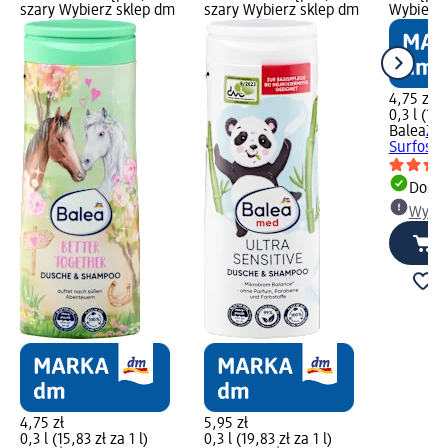
szary Wybierz sklep dm
szary Wybierz sklep dm
Wybierz 
4,75 zł
0,3 l (15,
Balea
Żel
Surfosau
Dosta
Wybie
4,75 zł
5,95 zł
0,3 l (15,83 zł za 1 l)
0,3 l (19,83 zł za 1 l)