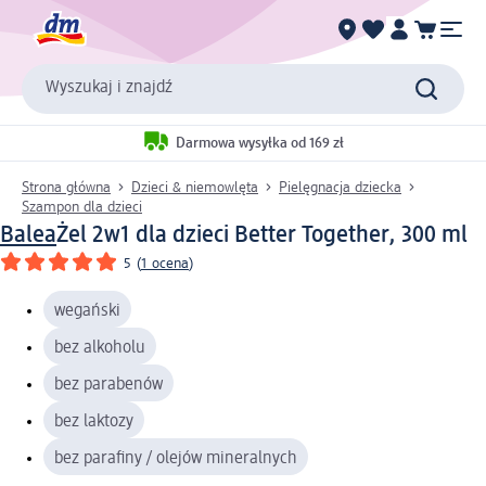
Wyszukaj i znajdź
Darmowa wysyłka od 169 zł
Strona główna
Dzieci & niemowlęta
Pielęgnacja dziecka
Szampon dla dzieci
Balea
Żel 2w1 dla dzieci Better Together, 300 ml
5
(
1 ocena
)
wegański
bez alkoholu
bez parabenów
bez laktozy
bez parafiny / olejów mineralnych