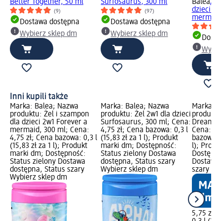
Better Together, 50 ml
Surfosaurus, 300 ml
Balea
Żel
dzieci 2
(9)
(97)
mermaid
Dostawa dostępna
Dostawa dostępna
Wybierz sklep dm
Wybierz sklep dm
Dosta
Wybie
Inni kupili także
Marka: Balea; Nazwa
Marka: Balea; Nazwa
Marka: B
produktu: Żel i szampon
produktu: Żel 2w1 dla dzieci
produktu:
dla dzieci 2w1 Forever a
Surfosaurus, 300 ml; Cena:
Dreamy D
mermaid, 300 ml; Cena:
4,75 zł; Cena bazowa: 0,3 l
Cena: 5,
4,75 zł; Cena bazowa: 0,3 l
(15,83 zł za 1 l); Produkt
bazowa: 0
(15,83 zł za 1 l); Produkt
marki dm; Dostępność:
l); Prod
marki dm; Dostępność:
Status zielony Dostawa
Dostępno
Status zielony Dostawa
dostępna, Status szary
Dostawa 
dostępna, Status szary
Wybierz sklep dm
szary Wy
Wybierz sklep dm
5,75 zł