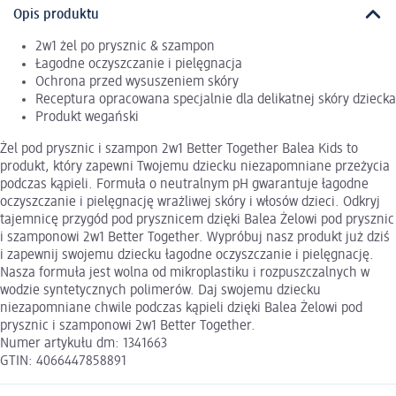
Opis produktu
2w1 żel po prysznic & szampon
Łagodne oczyszczanie i pielęgnacja
Ochrona przed wysuszeniem skóry
Receptura opracowana specjalnie dla delikatnej skóry dziecka
Produkt wegański
Żel pod prysznic i szampon 2w1 Better Together Balea Kids to
produkt, który zapewni Twojemu dziecku niezapomniane przeżycia
podczas kąpieli. Formuła o neutralnym pH gwarantuje łagodne
oczyszczanie i pielęgnację wrażliwej skóry i włosów dzieci. Odkryj
tajemnicę przygód pod prysznicem dzięki Balea Żelowi pod prysznic
i szamponowi 2w1 Better Together. Wypróbuj nasz produkt już dziś
i zapewnij swojemu dziecku łagodne oczyszczanie i pielęgnację.
Nasza formuła jest wolna od mikroplastiku i rozpuszczalnych w
wodzie syntetycznych polimerów. Daj swojemu dziecku
niezapomniane chwile podczas kąpieli dzięki Balea Żelowi pod
prysznic i szamponowi 2w1 Better Together.
Numer artykułu dm: 1341663
GTIN: 4066447858891