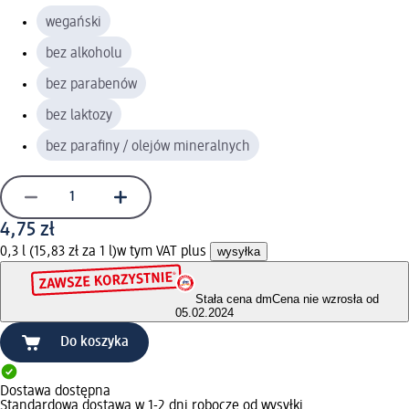
wegański
bez alkoholu
bez parabenów
bez laktozy
bez parafiny / olejów mineralnych
4,75 zł
0,3 l (15,83 zł za 1 l)
w tym VAT plus
wysyłka
Stała cena dm
Cena nie wzrosła od
05.02.2024
Do koszyka
Dostawa dostępna
Standardowa dostawa w 1-2 dni robocze od wysyłki