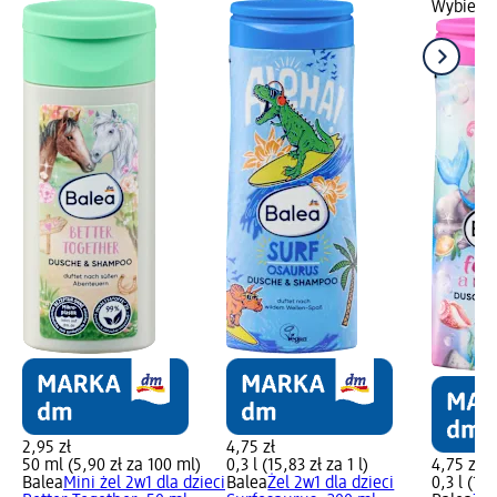
Wybierz 
2,95 zł
4,75 zł
50 ml (5,90 zł za 100 ml)
0,3 l (15,83 zł za 1 l)
4,75 zł
Balea
Mini żel 2w1 dla dzieci
Balea
Żel 2w1 dla dzieci
0,3 l (15,