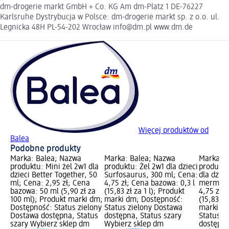
dm-drogerie markt GmbH + Co. KG Am dm-Platz 1 DE-76227
Karlsruhe Dystrybucja w Polsce: dm-drogerie markt sp. z o.o. ul.
Legnicka 48H PL-54-202 Wrocław info@dm.pl www.dm.de
Więcej produktów od
Balea
Podobne produkty
Marka: Balea; Nazwa
Marka: Balea; Nazwa
Marka: B
produktu: Mini żel 2w1 dla
produktu: Żel 2w1 dla dzieci
produktu
dzieci Better Together, 50
Surfosaurus, 300 ml; Cena:
dla dziec
ml; Cena: 2,95 zł; Cena
4,75 zł; Cena bazowa: 0,3 l
mermaid,
bazowa: 50 ml (5,90 zł za
(15,83 zł za 1 l); Produkt
4,75 zł; 
100 ml); Produkt marki dm;
marki dm; Dostępność:
(15,83 zł
Dostępność: Status zielony
Status zielony Dostawa
marki dm
Dostawa dostępna, Status
dostępna, Status szary
Status z
szary Wybierz sklep dm
Wybierz sklep dm
dostępna