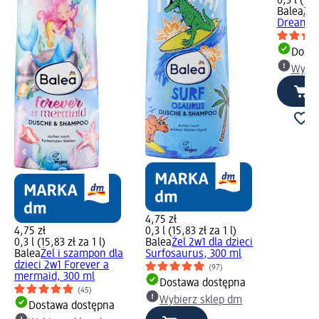
0,3 l (19,
Balea
Żel
Dreamy 
Dosta
Wybie
4,75 zł
4,75 zł
0,3 l (15,83 zł za 1 l)
0,3 l (15,83 zł za 1 l)
Balea
Żel 2w1 dla dzieci
Balea
Żel i szampon dla
Surfosaurus, 300 ml
dzieci 2w1 Forever a
(97)
mermaid, 300 ml
Dostawa dostępna
(45)
Wybierz sklep dm
Dostawa dostępna