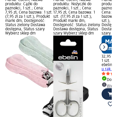
produktu: Cążki do
produktu: Nożyczki do
produktu
paznokci, 1 szt.; Cena:
paznokci, 1 szt.; Cena:
paznokci 
7,95 zł; Cena bazowa: 1 szt.
17,95 zł; Cena bazowa: 1
Cena: 32
(7,95 zł za 1 szt.); Produkt
szt. (17,95 zł za 1 szt.);
bazowa: 1
marki dm; Dostępność:
Produkt marki dm;
szt.); P
Status zielony Dostawa
Dostępność: Status zielony
Dostępno
dostępna, Status szary
Dostawa dostępna, Status
Dostawa 
Wybierz sklep dm
szary Wybierz sklep dm
szary Wy
32,95 zł
1 szt. (32
ebelin
No
u rąk i st
Dosta
Wybie