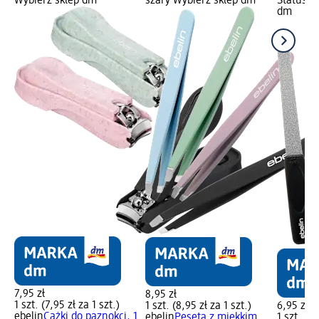
Wybierz sklep dm
szary Wybierz sklep dm
Status s
dm
7,95 zł
8,95 zł
1 szt. (7,95 zł za 1 szt.)
1 szt. (8,95 zł za 1 szt.)
6,95 zł
ebelin
Cążki do paznokci, 1
ebelin
Pęseta z miękkim
1 szt. (6,