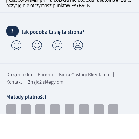
kosztów wysyłki
(§) Ta pozycja nie podlega rabatom.
(#) Za tę
pozycję nie otrzymasz punktów PAYBACK.
Jak podoba Ci się ta strona?
Drogeria dm
Kariera
Biuro Obsługi Klienta dm
Kontakt
Znajdź sklepy dm
Metody płatności
Połącz się z dm