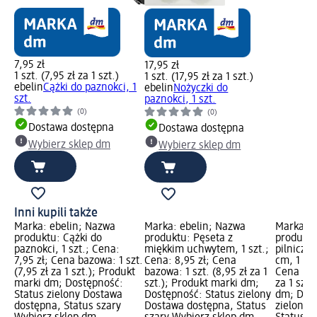
7,95 zł
17,95 zł
1 szt. (7,95 zł za 1 szt.)
1 szt. (17,95 zł za 1 szt.)
ebelin
Cążki do paznokci, 1
ebelin
Nożyczki do
szt.
paznokci, 1 szt.
(0)
(0)
Dostawa dostępna
Dostawa dostępna
Wybierz sklep dm
Wybierz sklep dm
Inni kupili także
Marka: ebelin; Nazwa
Marka: ebelin; Nazwa
Marka: e
produktu: Cążki do
produktu: Pęseta z
produktu
paznokci, 1 szt.; Cena:
miękkim uchwytem, 1 szt.;
pilniczek
7,95 zł; Cena bazowa: 1 szt.
Cena: 8,95 zł; Cena
cm, 1 szt
(7,95 zł za 1 szt.); Produkt
bazowa: 1 szt. (8,95 zł za 1
Cena bazo
marki dm; Dostępność:
szt.); Produkt marki dm;
za 1 szt.
Status zielony Dostawa
Dostępność: Status zielony
dm; Dost
dostępna, Status szary
Dostawa dostępna, Status
zielony 