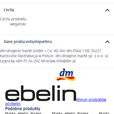
Cechy
Cechy produktu:
wegański
Dane producenta/importera
dm-drogerie markt GmbH + Co. KG Am dm-Platz 1 DE-76227
Karlsruhe Dystrybucja w Polsce: dm-drogerie markt sp. z o.o. ul.
Legnicka 48H PL-54-202 Wrocław info@dm.pl
Więcej produktów
od ebelin
Podobne produkty
Marka: ebelin; Nazwa
Marka: ebelin; Nazwa
Marka: e