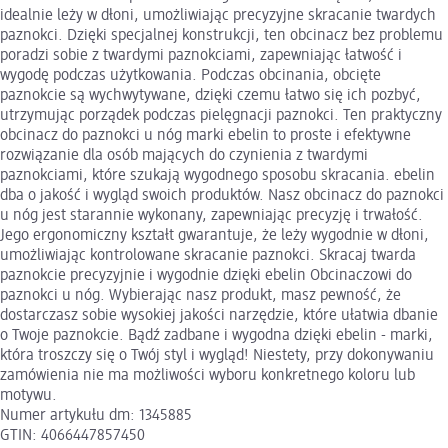
idealnie leży w dłoni, umożliwiając precyzyjne skracanie twardych
paznokci. Dzięki specjalnej konstrukcji, ten obcinacz bez problemu
poradzi sobie z twardymi paznokciami, zapewniając łatwość i
wygodę podczas użytkowania. Podczas obcinania, obcięte
paznokcie są wychwytywane, dzięki czemu łatwo się ich pozbyć,
utrzymując porządek podczas pielęgnacji paznokci. Ten praktyczny
obcinacz do paznokci u nóg marki ebelin to proste i efektywne
rozwiązanie dla osób mających do czynienia z twardymi
paznokciami, które szukają wygodnego sposobu skracania. ebelin
dba o jakość i wygląd swoich produktów. Nasz obcinacz do paznokci
u nóg jest starannie wykonany, zapewniając precyzję i trwałość.
Jego ergonomiczny kształt gwarantuje, że leży wygodnie w dłoni,
umożliwiając kontrolowane skracanie paznokci. Skracaj twarda
paznokcie precyzyjnie i wygodnie dzięki ebelin Obcinaczowi do
paznokci u nóg. Wybierając nasz produkt, masz pewność, że
dostarczasz sobie wysokiej jakości narzędzie, które ułatwia dbanie
o Twoje paznokcie. Bądź zadbane i wygodna dzięki ebelin - marki,
która troszczy się o Twój styl i wygląd! Niestety, przy dokonywaniu
zamówienia nie ma możliwości wyboru konkretnego koloru lub
motywu.
Numer artykułu dm: 1345885
GTIN: 4066447857450