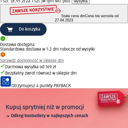
1 szt. (8,95 zł za 1 szt.)
w tym VAT plus
wysyłka
Stała cena dm
Cena nie wzrosła od
27.04.2023
Do koszyka
Dostawa dostępna
Standardowa dostawa w 1-2 dni robocze od wysyłki
Sprawdź dostępność w sklepie dm
Darmowa wysyłka od 169 zł
Bezpłatny zwrot również w sklepie dm
Otrzymujesz
4 punkty PAYBACK
Kupuj sprytniej niż w promocji
Odkryj bestsellery w najlepszych cenach