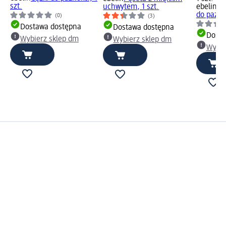
szt.
uchwytem, 1 szt.
ebelin
Sz
do paznok
(0)
(3)
Dostawa dostępna
Dostawa dostępna
Dosta
Wybierz sklep dm
Wybierz sklep dm
Wybie