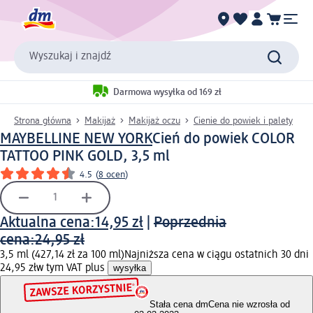
Wyszukaj i znajdź
Darmowa wysyłka od 169 zł
Strona główna
Makijaż
Makijaż oczu
Cienie do powiek i palety
MAYBELLINE NEW YORK
Cień do powiek COLOR
TATTOO PINK GOLD, 3,5 ml
4.5
(
8 ocen
)
Aktualna cena:
14,95 zł
|
Poprzednia
cena:
24,95 zł
3,5 ml (427,14 zł za 100 ml)
Najniższa cena w ciągu ostatnich 30 dni
24,95 zł
w tym VAT plus
wysyłka
Stała cena dm
Cena nie wzrosła od