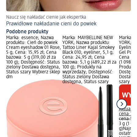
Naucz się nakładać cienie jak ekspertka
Zr
Prawidłowe nakładanie cieni do powiek
Ma
Podobne produkty
Marka: essence; Nazwa
Marka: MAYBELLINE NEW
Marka: 
produktu: Cień do powiek
YORK; Nazwa produktu:
YORK; N
Cream eyeshadow 01 Rose,
Tattoo Liner Kajal Smokey
Eyeliner 
5 g; Cena: 15,95 zł; Cena
Black 010; eyeliner, 5,1 g;
Gel Pot, 
bazowa: 5 g (319,00 zł za
Cena: 24,95 zł; Cena
Cena baz
100 g); Dostępność: Status
bazowa: 5,1 g (489,22 zł za
(1 098,33
zielony Dostawa dostępna,
100 g); Produkty na
Produkty
Status szary Wybierz sklep
wyprzedaży; Dostępność:
Dostępno
dm
Status zielony Dostawa
Dostawa 
dostępna, Status szary
szary Wy
Aktualna
cena:
32,
cena:
54,
3 g (1 09
g)
Najniż
ostatnich