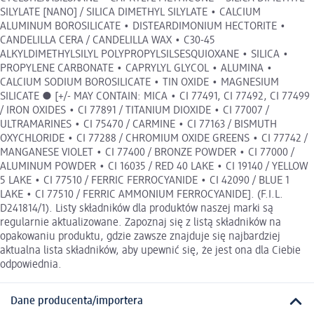
SILYLATE [NANO] / SILICA DIMETHYL SILYLATE • CALCIUM
ALUMINUM BOROSILICATE • DISTEARDIMONIUM HECTORITE •
CANDELILLA CERA / CANDELILLA WAX • C30-45
ALKYLDIMETHYLSILYL POLYPROPYLSILSESQUIOXANE • SILICA •
PROPYLENE CARBONATE • CAPRYLYL GLYCOL • ALUMINA •
CALCIUM SODIUM BOROSILICATE • TIN OXIDE • MAGNESIUM
SILICATE ● [+/- MAY CONTAIN: MICA • CI 77491, CI 77492, CI 77499
/ IRON OXIDES • CI 77891 / TITANIUM DIOXIDE • CI 77007 /
ULTRAMARINES • CI 75470 / CARMINE • CI 77163 / BISMUTH
OXYCHLORIDE • CI 77288 / CHROMIUM OXIDE GREENS • CI 77742 /
MANGANESE VIOLET • CI 77400 / BRONZE POWDER • CI 77000 /
ALUMINUM POWDER • CI 16035 / RED 40 LAKE • CI 19140 / YELLOW
5 LAKE • CI 77510 / FERRIC FERROCYANIDE • CI 42090 / BLUE 1
LAKE • CI 77510 / FERRIC AMMONIUM FERROCYANIDE]. (F.I.L.
D241814/1). Listy składników dla produktów naszej marki są
regularnie aktualizowane. Zapoznaj się z listą składników na
opakowaniu produktu, gdzie zawsze znajduje się najbardziej
aktualna lista składników, aby upewnić się, że jest ona dla Ciebie
odpowiednia.
Dane producenta/importera