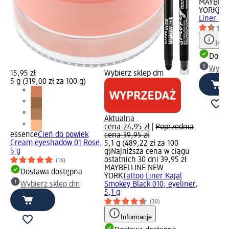
MAYBELL
YORK
Eye
Liner Gel
Info
Dosta
Wybie
15,95 zł
Wybierz sklep dm
5 g (319,00 zł za 100 g)
Aktualna
cena:
24,95 zł
|
Poprzednia
essence
Cień do powiek
cena:
39,95 zł
Cream eyeshadow 01 Rose,
5,1 g (489,22 zł za 100
5 g
g)
Najniższa cena w ciągu
ostatnich 30 dni 39,95 zł
(16)
MAYBELLINE NEW
Dostawa dostępna
YORK
Tattoo Liner Kajal
Wybierz sklep dm
Smokey Black 010; eyeliner,
5,1 g
(30)
Informacje