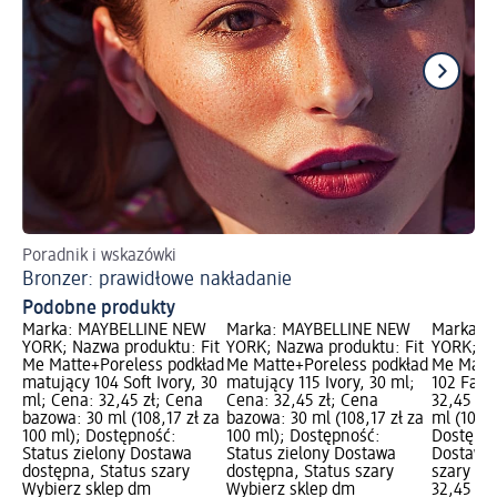
Poradnik i wskazówki
Ws
Bronzer: prawidłowe nakładanie
Ma
Podobne produkty
Marka: MAYBELLINE NEW
Marka: MAYBELLINE NEW
Marka: 
YORK; Nazwa produktu: Fit
YORK; Nazwa produktu: Fit
YORK; Na
Me Matte+Poreless podkład
Me Matte+Poreless podkład
Me Matte
matujący 104 Soft Ivory, 30
matujący 115 Ivory, 30 ml;
102 Fair,
ml; Cena: 32,45 zł; Cena
Cena: 32,45 zł; Cena
32,45 zł
bazowa: 30 ml (108,17 zł za
bazowa: 30 ml (108,17 zł za
ml (108,1
100 ml); Dostępność:
100 ml); Dostępność:
Dostępno
Status zielony Dostawa
Status zielony Dostawa
Dostawa 
dostępna, Status szary
dostępna, Status szary
szary Wy
Wybierz sklep dm
Wybierz sklep dm
32,45 zł