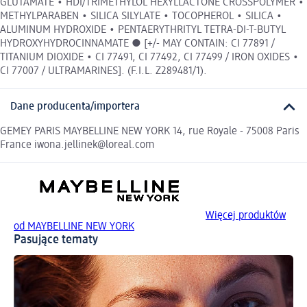
GLUTAMATE • HDI/TRIMETHYLOL HEXYLLACTONE CROSSPOLYMER •
METHYLPARABEN • SILICA SILYLATE • TOCOPHEROL • SILICA •
ALUMINUM HYDROXIDE • PENTAERYTHRITYL TETRA-DI-T-BUTYL
HYDROXYHYDROCINNAMATE ● [+/- MAY CONTAIN: CI 77891 /
TITANIUM DIOXIDE • CI 77491, CI 77492, CI 77499 / IRON OXIDES •
CI 77007 / ULTRAMARINES]. (F.I.L. Z289481/1).
Dane producenta/importera
GEMEY PARIS MAYBELLINE NEW YORK 14, rue Royale - 75008 Paris
France iwona.jellinek@loreal.com
Więcej produktów
od MAYBELLINE NEW YORK
Pasujące tematy