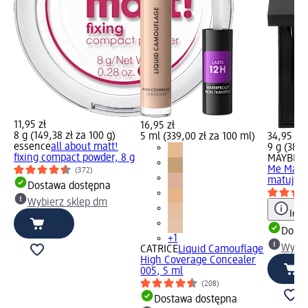
11,95 zł
16,95 zł
8 g (149,38 zł za 100 g)
5 ml (339,00 zł za 100 ml)
34,95 zł
essence
all about matt!
9 g (388,
fixing compact powder, 8 g
MAYBELL
Me Matte
(372)
matujący 
Dostawa dostępna
Wybierz sklep dm
Info
Dosta
+1
Wybie
CATRICE
Liquid Camouflage
High Coverage Concealer
005, 5 ml
(208)
Dostawa dostępna