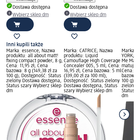
Dostawa dostępna
Dostawa dostępna
Wybierz sklep dm
Wybierz sklep dm
Inni kupili także
Marka: essence; Nazwa
Marka: CATRICE; Nazwa
Marka: 
produktu: all about matt!
produktu: Liquid
YORK; Na
fixing compact powder, 8 g;
Camouflage High Coverage
Me Matte
Cena: 11,95 zł; Cena
Concealer 005, 5 ml; Cena:
matujący 
bazowa: 8 g (149,38 zł za
16,95 zł; Cena bazowa: 5 ml
Cena: 34
100 g); Dostępność: Status
(339,00 zł za 100 ml);
bazowa: 9
zielony Dostawa dostępna,
Dostępność: Status zielony
100 g); 
Status szary Wybierz sklep
Dostawa dostępna, Status
zielony 
dm
szary Wybierz sklep dm
Status s
dm