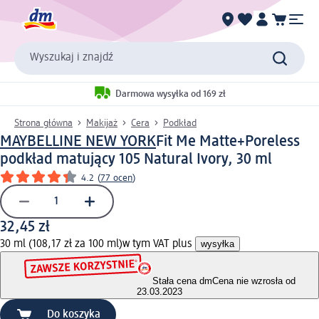
Wyszukaj i znajdź
Darmowa wysyłka od 169 zł
Strona główna
Makijaż
Cera
Podkład
MAYBELLINE NEW YORK
Fit Me Matte+Poreless
podkład matujący 105 Natural Ivory, 30 ml
4.2
(
77 ocen
)
32,45 zł
30 ml (108,17 zł za 100 ml)
w tym VAT plus
wysyłka
Stała cena dm
Cena nie wzrosła od
23.03.2023
Do koszyka