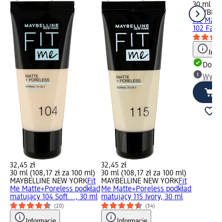
30 ml (10
MAYBELL
Me Matte
102 Fair,
Info
Dosta
Wybie
32,45 zł
32,45 zł
30 ml (108,17 zł za 100 ml)
30 ml (108,17 zł za 100 ml)
MAYBELLINE NEW YORK
Fit
MAYBELLINE NEW YORK
Fit
Me Matte+Poreless podkład
Me Matte+Poreless podkład
matujący 104 Soft..., 30 ml
matujący 115 Ivory, 30 ml
(20)
(34)
Informacje
Informacje