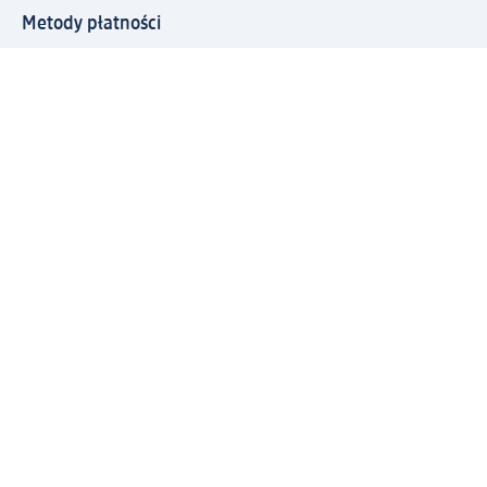
Metody płatności
Połącz się z dm
Pobierz aplikację dm:
© 2026 dm-drogerie markt sp. z o.o.
Impressum
Polityka prywatności