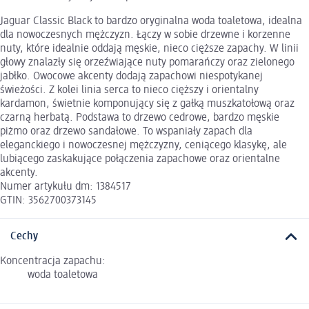
Jaguar Classic Black to bardzo oryginalna woda toaletowa, idealna
dla nowoczesnych mężczyzn. Łączy w sobie drzewne i korzenne
nuty, które idealnie oddają męskie, nieco cięższe zapachy. W linii
głowy znalazły się orzeźwiające nuty pomarańczy oraz zielonego
jabłko. Owocowe akcenty dodają zapachowi niespotykanej
świeżości. Z kolei linia serca to nieco cięższy i orientalny
kardamon, świetnie komponujący się z gałką muszkatołową oraz
czarną herbatą. Podstawa to drzewo cedrowe, bardzo męskie
piżmo oraz drzewo sandałowe. To wspaniały zapach dla
eleganckiego i nowoczesnej mężczyzny, ceniącego klasykę, ale
lubiącego zaskakujące połączenia zapachowe oraz orientalne
akcenty.
Numer artykułu dm: 1384517
GTIN: 3562700373145
Cechy
Koncentracja zapachu:
woda toaletowa