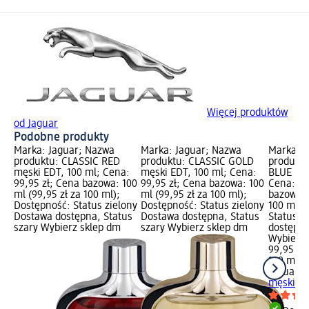
Więcej produktów
od Jaguar
Podobne produkty
Marka: Jaguar; Nazwa
Marka: Jaguar; Nazwa
Marka: J
produktu: CLASSIC RED
produktu: CLASSIC GOLD
produkt
męski EDT, 100 ml; Cena:
męski EDT, 100 ml; Cena:
BLUE męs
99,95 zł; Cena bazowa: 100
99,95 zł; Cena bazowa: 100
Cena: 99
ml (99,95 zł za 100 ml);
ml (99,95 zł za 100 ml);
bazowa: 
Dostępność: Status zielony
Dostępność: Status zielony
100 ml);
Dostawa dostępna, Status
Dostawa dostępna, Status
Status z
szary Wybierz sklep dm
szary Wybierz sklep dm
dostępna
Wybierz 
99,95 zł
100 ml (9
Jaguar
N
męski ED