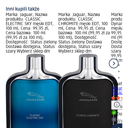
Inni kupili także
Marka: Jaguar; Nazwa
Marka: Jaguar; Nazwa
Marka: b
produktu: CLASSIC
produktu: CLASSIC
produktu
ELECTRIC SKY męski EDT,
CHROMITE męski EDT, 100
Dynamic
100 ml; Cena: 99,95 zł;
ml; Cena: 99,95 zł; Cena
męska, 1
Cena bazowa: 100 ml
bazowa: 100 ml (99,95 zł za
99,95 zł
(99,95 zł za 100 ml);
100 ml); Dostępność:
ml (99,95
Dostępność: Status zielony
Status zielony Dostawa
Dostępno
Dostawa dostępna, Status
dostępna, Status szary
Dostawa 
szary Wybierz sklep dm
Wybierz sklep dm
szary Wy
99,95 zł
100 ml (9
bugatti
W
Dynamic
męska, 1
Info
Dosta
Wybie