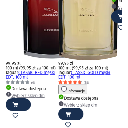
Dosta
Wybie
99,95 zł
99,95 zł
100 ml (99,95 zł za 100 ml)
100 ml (99,95 zł za 100 ml)
Jaguar
CLASSIC RED męski
Jaguar
CLASSIC GOLD męski
EDT, 100 ml
EDT, 100 ml
(0)
(18)
Dostawa dostępna
Informacje
Wybierz sklep dm
Dostawa dostępna
Wybierz sklep dm