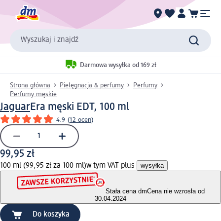
Wyszukaj i znajdź
Darmowa wysyłka od 169 zł
Strona główna
Pielęgnacja & perfumy
Perfumy
Perfumy męskie
Jaguar
Era męski EDT, 100 ml
4.9
(
12 ocen
)
99,95 zł
100 ml (99,95 zł za 100 ml)
w tym VAT plus
wysyłka
Stała cena dm
Cena nie wzrosła od
30.04.2024
Do koszyka