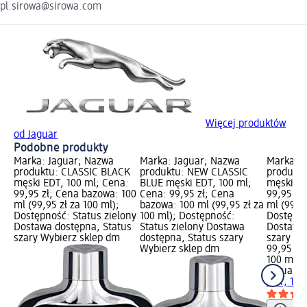
pl.sirowa@sirowa.com
Więcej produktów
od Jaguar
Podobne produkty
Marka: Jaguar; Nazwa
Marka: Jaguar; Nazwa
Marka: J
produktu: CLASSIC BLACK
produktu: NEW CLASSIC
produkt
męski EDT, 100 ml; Cena:
BLUE męski EDT, 100 ml;
męski ED
99,95 zł; Cena bazowa: 100
Cena: 99,95 zł; Cena
99,95 zł
ml (99,95 zł za 100 ml);
bazowa: 100 ml (99,95 zł za
ml (99,95
Dostępność: Status zielony
100 ml); Dostępność:
Dostępno
Dostawa dostępna, Status
Status zielony Dostawa
Dostawa 
szary Wybierz sklep dm
dostępna, Status szary
szary Wy
Wybierz sklep dm
99,95 zł
100 ml (9
Jaguar
C
EDT, 100