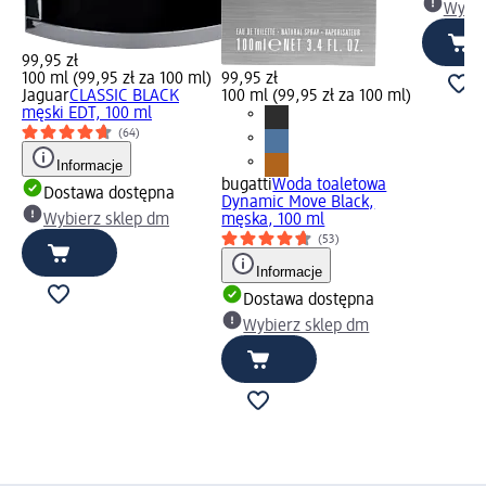
Wybie
99,95 zł
100 ml (99,95 zł za 100 ml)
99,95 zł
Jaguar
CLASSIC BLACK
100 ml (99,95 zł za 100 ml)
męski EDT, 100 ml
(64)
Informacje
bugatti
Woda toaletowa
Dostawa dostępna
Dynamic Move Black,
Wybierz sklep dm
męska, 100 ml
(53)
Informacje
Dostawa dostępna
Wybierz sklep dm