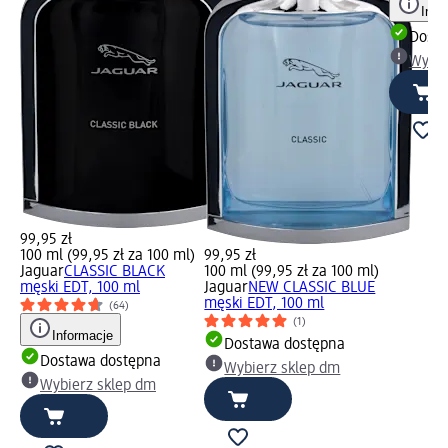
Info
Dosta
Wybie
99,95 zł
100 ml (99,95 zł za 100 ml)
99,95 zł
Jaguar
CLASSIC BLACK
100 ml (99,95 zł za 100 ml)
męski EDT, 100 ml
Jaguar
NEW CLASSIC BLUE
męski EDT, 100 ml
(64)
(1)
Informacje
Dostawa dostępna
Dostawa dostępna
Wybierz sklep dm
Wybierz sklep dm