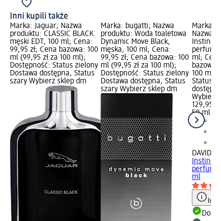
Inni kupili także
Marka: Jaguar; Nazwa
Marka: bugatti; Nazwa
Marka: 
produktu: CLASSIC BLACK
produktu: Woda toaletowa
Nazwa pr
męski EDT, 100 ml; Cena:
Dynamic Move Black,
Instinct
99,95 zł; Cena bazowa: 100
męska, 100 ml; Cena:
perfumo
ml (99,95 zł za 100 ml);
99,95 zł; Cena bazowa: 100
ml; Cena
Dostępność: Status zielony
ml (99,95 zł za 100 ml);
bazowa: 
Dostawa dostępna, Status
Dostępność: Status zielony
100 ml);
szary Wybierz sklep dm
Dostawa dostępna, Status
Status z
szary Wybierz sklep dm
dostępna
Wybierz 
129,95 zł
50 ml (25
DAVID B
Instinct
perfumo
ml
Info
Dosta