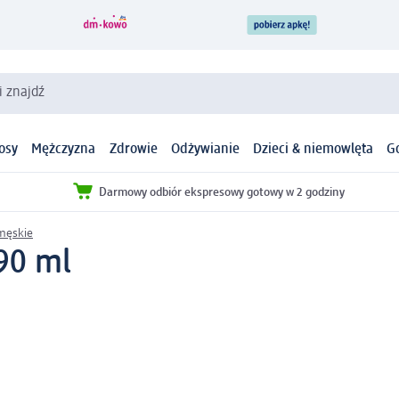
i znajdź
osy
Mężczyzna
Zdrowie
Odżywianie
Dzieci & niemowlęta
G
Darmowy odbiór ekspresowy gotowy w 2 godziny
męskie
90 ml