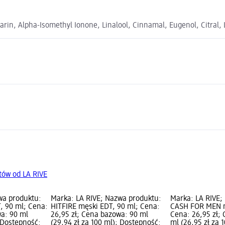
rin, Alpha-Isomethyl Ionone, Linalool, Cinnamal, Eugenol, Citral,
tów od LA RIVE
wa produktu:
Marka: LA RIVE; Nazwa produktu:
Marka: LA RIVE;
, 90 ml; Cena:
HITFIRE męski EDT, 90 ml; Cena:
CASH FOR MEN m
wa: 90 ml
26,95 zł; Cena bazowa: 90 ml
Cena: 26,95 zł;
; Dostępność:
(29,94 zł za 100 ml); Dostępność:
ml (26,95 zł za 