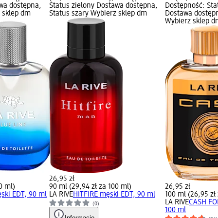
awa dostępna,
Status zielony Dostawa dostępna,
Dostępność: Sta
z sklep dm
Status szary Wybierz sklep dm
Dostawa dostępn
Wybierz sklep d
26,95 zł
0 ml)
90 ml (29,94 zł za 100 ml)
26,95 zł
ski EDT, 90 ml
LA RIVE
HITFIRE męski EDT, 90 ml
100 ml (26,95 zł
LA RIVE
CASH FO
(0)
100 ml
Informacje