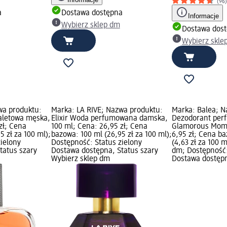
(96
a
Dostawa dostępna
Informacje
Wybierz sklep dm
Dostawa dos
Wybierz skle
wa produktu:
Marka: LA RIVE; Nazwa produktu:
Marka: Balea; N
aletowa męska,
Elixir Woda perfumowana damska,
Dezodorant pe
zł; Cena
100 ml; Cena: 26,95 zł; Cena
Glamorous Mome
5 zł za 100 ml);
bazowa: 100 ml (26,95 zł za 100 ml);
6,95 zł; Cena b
zielony
Dostępność: Status zielony
(4,63 zł za 100 
tatus szary
Dostawa dostępna, Status szary
dm; Dostępność:
Wybierz sklep dm
Dostawa dostępn