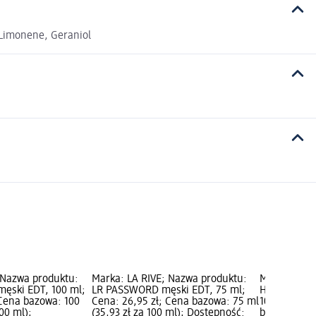
 Limonene, Geraniol
 Nazwa produktu:
Marka: LA RIVE; Nazwa produktu:
Marka: LA R
ęski EDT, 100 ml;
LR PASSWORD męski EDT, 75 ml;
Heroic Man
 Cena bazowa: 100
Cena: 26,95 zł; Cena bazowa: 75 ml
100 ml; Cen
100 ml);
(35,93 zł za 100 ml); Dostępność:
bazowa: 100 