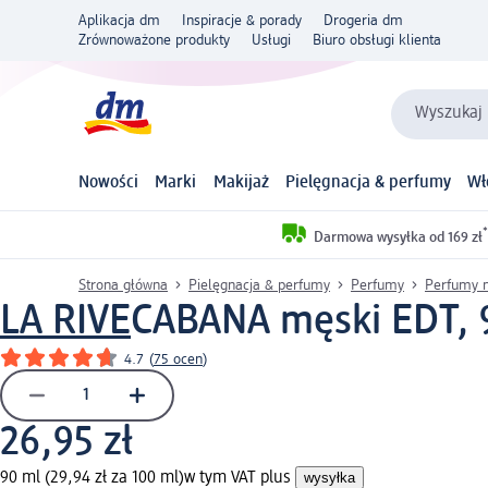
Aplikacja dm
Inspiracje & porady
Drogeria dm
Zrównoważone produkty
Usługi
Biuro obsługi klienta
Wyszukaj 
Nowości
Marki
Makijaż
Pielęgnacja & perfumy
Wł
*
Darmowa wysyłka od 169 zł
Strona główna
Pielęgnacja & perfumy
Perfumy
Perfumy 
LA RIVE
CABANA męski EDT, 
4.7
(
75 ocen
)
26,95 zł
90 ml (29,94 zł za 100 ml)
w tym VAT plus
wysyłka