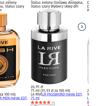
tus zielony
Status zielony Dostawa dostępna,
Dostępność:
a, Status szary
Status szary Wybierz sklep dm
Dostawa dos
m
Wybierz skl
26,95 zł
75 ml (35,93 zł za 100 ml)
26,95 zł
 za 100 ml)
LA RIVE
LR PASSWORD męski EDT,
100 ml (26,9
R MEN męski EDT,
75 ml
LA RIVE
Hero
męska, 100
(1)