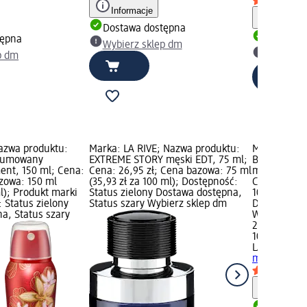
)
Informacje
Informa
Dostawa dostępna
tępna
Dostawa
Wybierz sklep dm
p dm
Wybierz 
azwa produktu:
Marka: LA RIVE; Nazwa produktu:
Marka: LA R
rfumowany
EXTREME STORY męski EDT, 75 ml;
Black Water
nt, 150 ml; Cena:
Cena: 26,95 zł; Cena bazowa: 75 ml
męska, 100 
azowa: 150 ml
(35,93 zł za 100 ml); Dostępność:
Cena bazowa
ml); Produkt marki
Status zielony Dostawa dostępna,
100 ml); Do
 Status zielony
Status szary Wybierz sklep dm
Dostawa dos
a, Status szary
Wybierz skl
26,95 zł
100 ml (26,9
LA RIVE
Blac
męska, 100
Informa