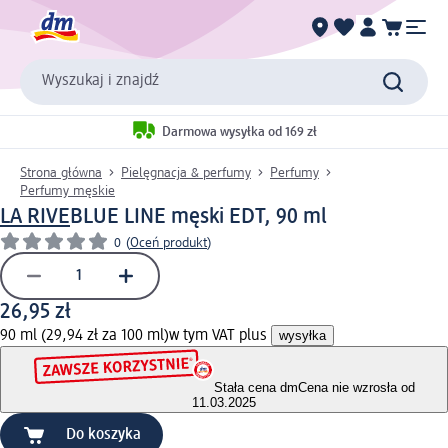
Wyszukaj i znajdź
Darmowa wysyłka od 169 zł
Strona główna
Pielęgnacja & perfumy
Perfumy
Perfumy męskie
LA RIVE
BLUE LINE męski EDT, 90 ml
0
(
Oceń produkt
)
26,95 zł
90 ml (29,94 zł za 100 ml)
w tym VAT plus
wysyłka
Stała cena dm
Cena nie wzrosła od
11.03.2025
Do koszyka