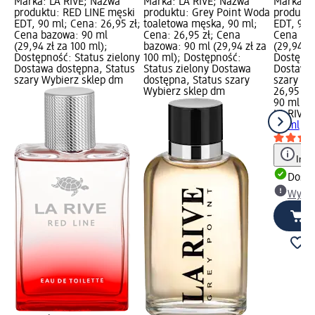
Marka: LA RIVE; Nazwa
Marka: LA RIVE; Nazwa
Marka: L
produktu: RED LINE męski
produktu: Grey Point Woda
produkt
EDT, 90 ml; Cena: 26,95 zł;
toaletowa męska, 90 ml;
EDT, 90 
Cena bazowa: 90 ml
Cena: 26,95 zł; Cena
Cena baz
(29,94 zł za 100 ml);
bazowa: 90 ml (29,94 zł za
(29,94 zł
Dostępność: Status zielony
100 ml); Dostępność:
Dostępno
Dostawa dostępna, Status
Status zielony Dostawa
Dostawa 
szary Wybierz sklep dm
dostępna, Status szary
szary Wy
Wybierz sklep dm
26,95 zł
90 ml (29
LA RIVE
C
90 ml
Info
Dosta
Wybie