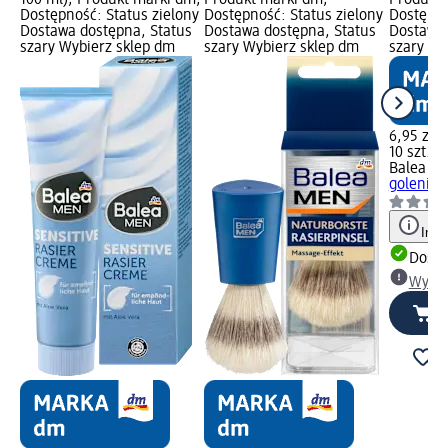
100 ml); Produkt marki dm;
Produkt marki dm;
Produkt 
Dostępność: Status zielony
Dostępność: Status zielony
Dostępno
Dostawa dostępna, Status
Dostawa dostępna, Status
Dostawa 
szary Wybierz sklep dm
szary Wybierz sklep dm
szary Wy
6,95 zł
10 szt. (0
Balea M
golenia, 
Info
Dosta
Wybie