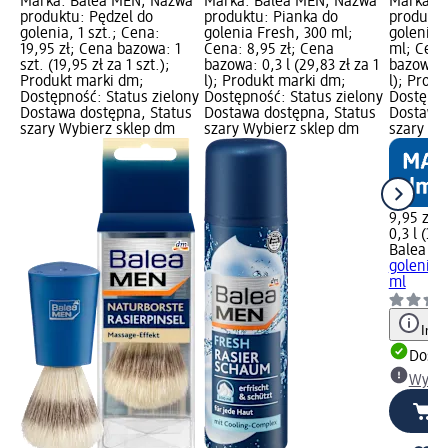
Marka: Balea MEN; Nazwa
Marka: Balea MEN; Nazwa
Marka: 
produktu: Pędzel do
produktu: Pianka do
produktu
golenia, 1 szt.; Cena:
golenia Fresh, 300 ml;
golenia U
19,95 zł; Cena bazowa: 1
Cena: 8,95 zł; Cena
ml; Cena
szt. (19,95 zł za 1 szt.);
bazowa: 0,3 l (29,83 zł za 1
bazowa: 0
Produkt marki dm;
l); Produkt marki dm;
l); Prod
Dostępność: Status zielony
Dostępność: Status zielony
Dostępno
Dostawa dostępna, Status
Dostawa dostępna, Status
Dostawa 
szary Wybierz sklep dm
szary Wybierz sklep dm
szary Wy
9,95 zł
0,3 l (33,
Balea M
golenia U
ml
Info
Dosta
Wybie