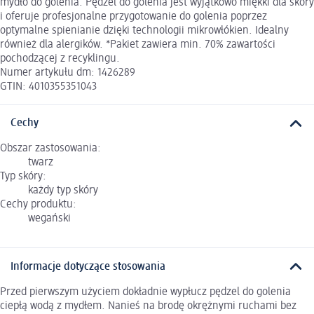
mydło do golenia. Pędzel do golenia jest wyjątkowo miękki dla skóry
i oferuje profesjonalne przygotowanie do golenia poprzez
optymalne spienianie dzięki technologii mikrowłókien. Idealny
również dla alergików. *Pakiet zawiera min. 70% zawartości
pochodzącej z recyklingu.
Numer artykułu dm: 1426289
GTIN: 4010355351043
Cechy
Obszar zastosowania:
twarz
Typ skóry:
każdy typ skóry
Cechy produktu:
wegański
Informacje dotyczące stosowania
Przed pierwszym użyciem dokładnie wypłucz pędzel do golenia
ciepłą wodą z mydłem. Nanieś na brodę okrężnymi ruchami bez