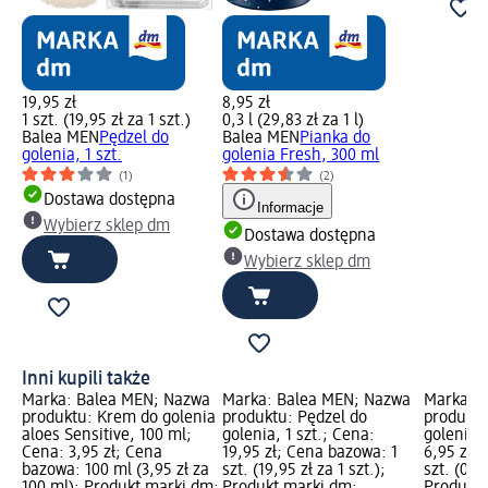
19,95 zł
8,95 zł
1 szt. (19,95 zł za 1 szt.)
0,3 l (29,83 zł za 1 l)
Balea MEN
Pędzel do
Balea MEN
Pianka do
golenia, 1 szt.
golenia Fresh, 300 ml
(1)
(2)
Dostawa dostępna
Informacje
Wybierz sklep dm
Dostawa dostępna
Wybierz sklep dm
Inni kupili także
Marka: Balea MEN; Nazwa
Marka: Balea MEN; Nazwa
Marka: 
produktu: Krem do golenia
produktu: Pędzel do
produktu
aloes Sensitive, 100 ml;
golenia, 1 szt.; Cena:
golenia, 
Cena: 3,95 zł; Cena
19,95 zł; Cena bazowa: 1
6,95 zł;
bazowa: 100 ml (3,95 zł za
szt. (19,95 zł za 1 szt.);
szt. (0,70