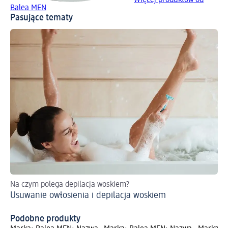
Balea MEN
Pasujące tematy
Na czym polega depilacja woskiem?
Szy
Usuwanie owłosienia i depilacja woskiem
za
Ko
Podobne produkty