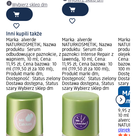
Wybierz sklep dm
Wybierz sklep dm
Inni kupili także
Marka: alverde
Marka: alverde
Marka: a
NATURKOSMETIK; Nazwa
NATURKOSMETIK; Nazwa
NATURKO
produktu: Serum
produktu: Serum do
produktu
odbudowujące paznokcie, z
paznokci Intense Repair z
olejek do
wapniem, 10 ml; Cena:
lawendą, 10 ml; Cena:
Cena: 9,
11,95 zł; Cena bazowa: 10
11,95 zł; Cena bazowa: 10
bazowa: 
ml (119,50 zł za 100 ml);
ml (119,50 zł za 100 ml);
100 ml);
Produkt marki dm;
Produkt marki dm;
Dostępno
Dostępność: Status zielony
Dostępność: Status zielony
Dostawa 
Dostawa dostępna, Status
Dostawa dostępna, Status
szary Wy
szary Wybierz sklep dm
szary Wybierz sklep dm
9,95 zł
10 ml (99
alverde
NATURK
olejek d