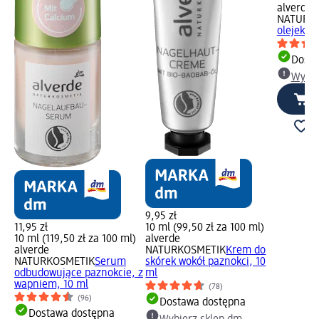
alverde
NATURK
olejek d
Dosta
Wybie
9,95 zł
11,95 zł
10 ml (99,50 zł za 100 ml)
10 ml (119,50 zł za 100 ml)
alverde
alverde
NATURKOSMETIK
Krem do
NATURKOSMETIK
Serum
skórek wokół paznokci, 10
odbudowujące paznokcie, z
ml
wapniem, 10 ml
(78)
(96)
Dostawa dostępna
Dostawa dostępna