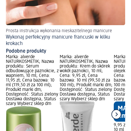
Prosta instrukcja wykonania nieskazitelnego manicure
Od
Wykonaj perfekcyjny manicure francuski w kilku
Ne
krokach
Podobne produkty
Marka: alverde
Marka: alverde
Marka: a
NATURKOSMETIK; Nazwa
NATURKOSMETIK; Nazwa
NATURKO
produktu: Serum
produktu: Krem do skórek
produktu
odbudowujące paznokcie, z
wokół paznokci, 10 ml;
olejek do
wapniem, 10 ml; Cena:
Cena: 9,95 zł; Cena
Cena: 9,
11,95 zł; Cena bazowa: 10
bazowa: 10 ml (99,50 zł za
bazowa: 
ml (119,50 zł za 100 ml);
100 ml); Produkt marki dm;
100 ml);
Produkt marki dm;
Dostępność: Status zielony
Dostępno
Dostępność: Status zielony
Dostawa dostępna, Status
Dostawa 
Dostawa dostępna, Status
szary Wybierz sklep dm
szary Wy
szary Wybierz sklep dm
9,95 zł
10 ml (99