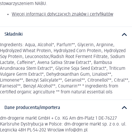
stowarzyszeniem NABU.
Więcej informacji dotyczących znaków i certyfikatów
Składniki
Ingredients: Aqua, Alcohol*, Parfum**, Glycerin, Arginine,
Hydrolyzed Wheat Protein, Hydrolyzed Corn Protein, Hydrolyzed
Soy Protein, Leuconostoc/Radish Root Ferment Filtrate, Sodium
Lactate, Caffeine*, Avena Sativa Straw Extract*, Bambusa
Arundinacea Stem Extract*, Glycine Soja Seed Extract*, Triticum
Vulgare Germ Extract*, Dehydroxanthan Gum, Linalool**,
Limonene**, Benzyl Salicylate**, Geraniol**, Citronellol**, Citral**,
Farnesol**, Benzyl Alcohol**, Coumarin** * ingredients from
certified organic agriculture ** from natural essential oils
Dane producenta/importera
dm-drogerie markt GmbH + Co. KG Am dm-Platz 1 DE-76227
Karlsruhe Dystrybucja w Polsce: dm-drogerie markt sp. z o.o. ul.
Legnicka 48H PL-54-202 Wrocław info@dm.pl