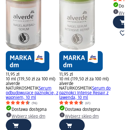
Dosta
Wybie
11,95 zł
11,95 zł
10 ml (119,50 zł za 100 ml)
10 ml (119,50 zł za 100 ml)
alverde
alverde
NATURKOSMETIK
Serum
NATURKOSMETIK
Serum do
odbudowujące paznokcie, z
paznokci Intense Repair z
wapniem, 10 ml
lawendą, 10 ml
(96)
(61)
Dostawa dostępna
Dostawa dostępna
Wybierz sklep dm
Wybierz sklep dm