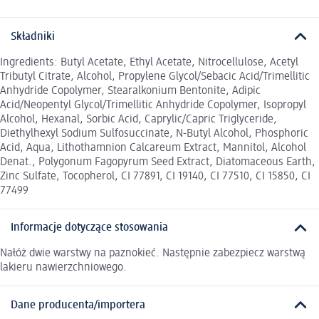
Składniki
Ingredients: Butyl Acetate, Ethyl Acetate, Nitrocellulose, Acetyl
Tributyl Citrate, Alcohol, Propylene Glycol/Sebacic Acid/Trimellitic
Anhydride Copolymer, Stearalkonium Bentonite, Adipic
Acid/Neopentyl Glycol/Trimellitic Anhydride Copolymer, Isopropyl
Alcohol, Hexanal, Sorbic Acid, Caprylic/Capric Triglyceride,
Diethylhexyl Sodium Sulfosuccinate, N-Butyl Alcohol, Phosphoric
Acid, Aqua, Lithothamnion Calcareum Extract, Mannitol, Alcohol
Denat., Polygonum Fagopyrum Seed Extract, Diatomaceous Earth,
Zinc Sulfate, Tocopherol, CI 77891, CI 19140, CI 77510, CI 15850, CI
77499
Informacje dotyczące stosowania
Nałóż dwie warstwy na paznokieć. Następnie zabezpiecz warstwą
lakieru nawierzchniowego.
Dane producenta/importera