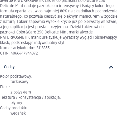
alverde NATURKOSMETIK Lakier do paznokci Color&Care 250
Delicate Mint nadaje paznokciom intensywny i lśniący kolor. Jego
formuła oparta jest w co najmniej 80% na składnikach pochodzenia
naturalnego, co pozwala cieszyć się pięknym manicurem w zgodzie
z naturą. Lakier zapewnia wysokie krycie już po pierwszej warstwie,
a jego aplikacja jest prosta i przyjemna. Dzięki Lakierowi do
paznokci Color&Care 250 Delicate Mint marki alverde
NATURKOSMETIK manicure zyskuje wyrazisty wygląd i olśniewający
blask, podkreślając indywidualny styl.
Numer artykułu dm: 3118355
GTIN: 4066447944372
Cechy
Kolor podstawowy:
turkusowy
Efekt:
z połyskiem
Tekstura / konsystencja / aplikacja:
płynny
Cechy produktu:
wegański