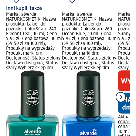
Inni kupili także
Marka: alverde
Marka: alverde
Marka: a
NATURKOSMETIK; Nazwa
NATURKOSMETIK; Nazwa
NATURKO
produktu: Lakier do
produktu: Lakier do
produktu
paznokci Color&Care 240
paznokci Color&Care 260
paznokci
Elegant Teal, 10 ml; Cena:
Ocean Blue, 10 ml; Cena:
Sunny Co
5,95 zł; Cena bazowa: 10 ml
5,95 zł; Cena bazowa: 10 ml
5,95 zł;
(59,50 zł za 100 ml);
(59,50 zł za 100 ml);
(59,50 zł
Produkty na wyprzedaży,
Produkty na wyprzedaży,
Produkty
Produkt marki dm;
Produkt marki dm;
Produkt 
Dostępność: Status zielony
Dostępność: Status zielony
Dostępno
Dostawa dostępna, Status
Dostawa dostępna, Status
Dostawa 
szary Wybierz sklep dm
szary Wybierz sklep dm
szary Wy
Aktualna
cena:
5,9
cena:
9,9
10 ml (59