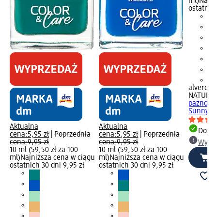
ml)
Najni
ostatnich
+3
alverde
NATURK
paznokci
Sunny Co
Aktualna
Aktualna
Dosta
cena:
5,95 zł
|
Poprzednia
cena:
5,95 zł
|
Poprzednia
cena:
9,95 zł
cena:
9,95 zł
Wybie
10 ml (59,50 zł za 100
10 ml (59,50 zł za 100
ml)
Najniższa cena w ciągu
ml)
Najniższa cena w ciągu
ostatnich 30 dni 9,95 zł
ostatnich 30 dni 9,95 zł