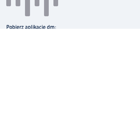
Pobierz aplikację dm:
© 2026 dm-drogerie markt sp. z o.o.
Impressum
Polityka prywatności
Ogólne warunki handlowe
Odstąpienie od umowy w dm
Rozstrzyganie sporów
Zgłaszanie nieprawidłowości
Utylizacja sprzętu elektrycznego
Deklaracja w sprawie dostępności