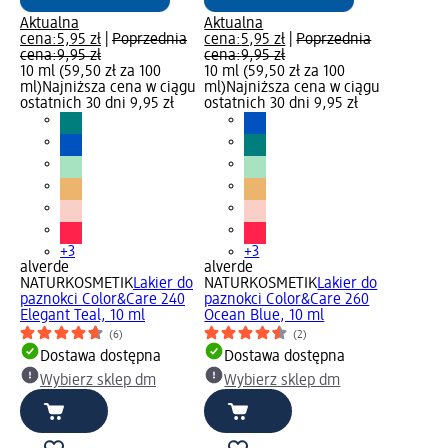
Aktualna
Aktualna
cena:
5,95 zł
|
Poprzednia
cena:
5,95 zł
|
Poprzednia
cena:
9,95 zł
cena:
9,95 zł
10 ml (59,50 zł za 100
10 ml (59,50 zł za 100
ml)
Najniższa cena w ciągu
ml)
Najniższa cena w ciągu
ostatnich 30 dni 9,95 zł
ostatnich 30 dni 9,95 zł
+3
+3
alverde
alverde
NATURKOSMETIK
Lakier do
NATURKOSMETIK
Lakier do
paznokci Color&Care 240
paznokci Color&Care 260
Elegant Teal, 10 ml
Ocean Blue, 10 ml
(6)
(2)
Dostawa dostępna
Dostawa dostępna
Wybierz sklep dm
Wybierz sklep dm