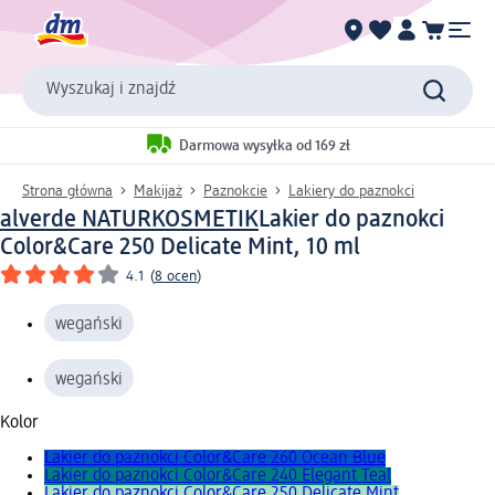
Wyszukaj i znajdź
Darmowa wysyłka od 169 zł
Strona główna
Makijaż
Paznokcie
Lakiery do paznokci
alverde NATURKOSMETIK
Lakier do paznokci
Color&Care 250 Delicate Mint, 10 ml
4.1
(
8 ocen
)
wegański
wegański
Kolor
Lakier do paznokci Color&Care 260 Ocean Blue
Lakier do paznokci Color&Care 240 Elegant Teal
Lakier do paznokci Color&Care 250 Delicate Mint