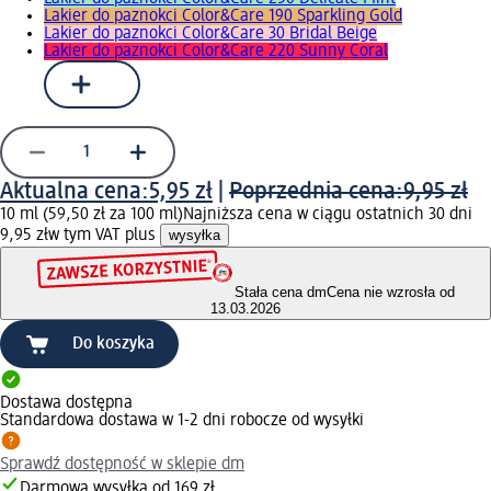
Lakier do paznokci Color&Care 190 Sparkling Gold
Lakier do paznokci Color&Care 30 Bridal Beige
Lakier do paznokci Color&Care 220 Sunny Coral
Aktualna cena:
5,95 zł
|
Poprzednia cena:
9,95 zł
10 ml (59,50 zł za 100 ml)
Najniższa cena w ciągu ostatnich 30 dni
9,95 zł
w tym VAT plus
wysyłka
Stała cena dm
Cena nie wzrosła od
13.03.2026
Do koszyka
Dostawa dostępna
Standardowa dostawa w 1-2 dni robocze od wysyłki
Sprawdź dostępność w sklepie dm
Darmowa wysyłka od 169 zł