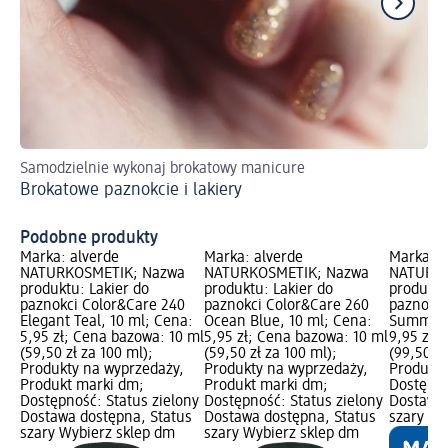
Samodzielnie wykonaj brokatowy manicure
Pr
Brokatowe paznokcie i lakiery
Wy
kr
Podobne produkty
Marka: alverde
Marka: alverde
Marka: a
NATURKOSMETIK; Nazwa
NATURKOSMETIK; Nazwa
NATURKO
produktu: Lakier do
produktu: Lakier do
produktu
paznokci Color&Care 240
paznokci Color&Care 260
paznokci
Elegant Teal, 10 ml; Cena:
Ocean Blue, 10 ml; Cena:
Summer P
5,95 zł; Cena bazowa: 10 ml
5,95 zł; Cena bazowa: 10 ml
9,95 zł;
(59,50 zł za 100 ml);
(59,50 zł za 100 ml);
(99,50 zł
Produkty na wyprzedaży,
Produkty na wyprzedaży,
Produkt 
Produkt marki dm;
Produkt marki dm;
Dostępno
Dostępność: Status zielony
Dostępność: Status zielony
Dostawa 
Dostawa dostępna, Status
Dostawa dostępna, Status
szary Wy
szary Wybierz sklep dm
szary Wybierz sklep dm