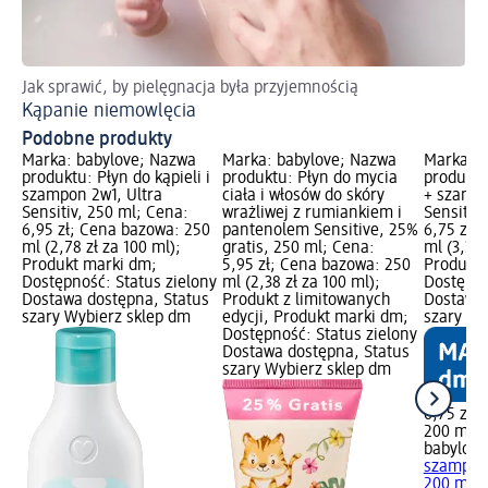
Jak sprawić, by pielęgnacja była przyjemnością
Kąpanie niemowlęcia
Podobne produkty
Marka: babylove; Nazwa
Marka: babylove; Nazwa
Marka: b
produktu: Płyn do kąpieli i
produktu: Płyn do mycia
produktu
szampon 2w1, Ultra
ciała i włosów do skóry
+ szampo
Sensitiv, 250 ml; Cena:
wrażliwej z rumiankiem i
Sensitiv
6,95 zł; Cena bazowa: 250
pantenolem Sensitive, 25%
6,75 zł;
ml (2,78 zł za 100 ml);
gratis, 250 ml; Cena:
ml (3,38 
Produkt marki dm;
5,95 zł; Cena bazowa: 250
Produkt 
Dostępność: Status zielony
ml (2,38 zł za 100 ml);
Dostępno
Dostawa dostępna, Status
Produkt z limitowanych
Dostawa 
szary Wybierz sklep dm
edycji, Produkt marki dm;
szary Wy
Dostępność: Status zielony
Dostawa dostępna, Status
szary Wybierz sklep dm
6,75 zł
200 ml (3
babylove
szampon 
200 ml