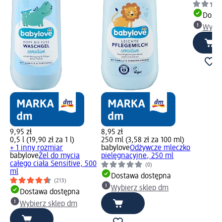
Dosta
Wybie
9,95 zł
8,95 zł
0,5 l (19,90 zł za 1 l)
250 ml (3,58 zł za 100 ml)
+ 1 inny rozmiar
babylove
Odżywcze mleczko
babylove
Żel do mycia
pielęgnacyjne, 250 ml
całego ciała Sensitive, 500
(0)
ml
Dostawa dostępna
(213)
Wybierz sklep dm
Dostawa dostępna
Wybierz sklep dm