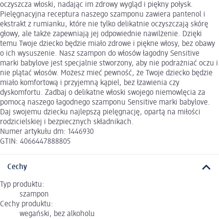
oczyszcza włoski, nadając im zdrowy wygląd i piękny połysk.
Pielęgnacyjna receptura naszego szamponu zawiera pantenol i
ekstrakt z rumianku, które nie tylko delikatnie oczyszczają skórę
głowy, ale także zapewniają jej odpowiednie nawilżenie. Dzięki
temu Twoje dziecko będzie miało zdrowe i piękne włosy, bez obawy
o ich wysuszenie. Nasz szampon do włosów łagodny Sensitive
marki babylove jest specjalnie stworzony, aby nie podrażniać oczu i
nie plątać włosów. Możesz mieć pewność, że Twoje dziecko będzie
miało komfortową i przyjemną kąpiel, bez łzawienia czy
dyskomfortu. Zadbaj o delikatne włoski swojego niemowlęcia za
pomocą naszego łagodnego szamponu Sensitive marki babylove.
Daj swojemu dziecku najlepszą pielęgnację, opartą na miłości
rodzicielskiej i bezpiecznych składnikach.
Numer artykułu dm: 1446930
GTIN: 4066447888805
Cechy
Typ produktu:
szampon
Cechy produktu:
wegański, bez alkoholu