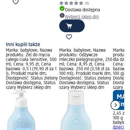
(0)
Dostawa dostępna
Wybierz sklep dm
Inni kupili także
Marka: babylove; Nazwa
Marka: babylove; Nazwa
Marka: b
produktu: Żel do mycia
produktu: Odżywcze
produktu
całego ciała Sensitive, 500
mleczko pielęgnacyjne, 250
dla dziec
ml; Cena: 9,95 zł; Cena
ml; Cena: 8,95 zł; Cena
Cena: 2,
bazowa: 0,5 l (19,90 zł za 1
bazowa: 250 ml (3,58 zł za
bazowa: 1
l); Produkt marki dm;
100 ml); Produkt marki dm;
100 g); 
Dostępność: Status zielony
Dostępność: Status zielony
Dostępno
Dostawa dostępna, Status
Dostawa dostępna, Status
Dostawa 
szary Wybierz sklep dm
szary Wybierz sklep dm
szary Wy
2,45 zł
100 g (2,
babylove
dzieci Se