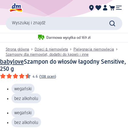
Wyszukaj i znajdź
Darmowa wysyłka od 169 zł
Strona główna
Dzieci & niemowlęta
Pielęgnacja niemowlęcia
Szampony dla niemowląt, dodatki do kąpieli i inne
babylove
Szampon do włosów łagodny Sensitive,
250 g
4.6
(
108 ocen
)
wegański
bez alkoholu
wegański
bez alkoholu