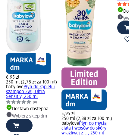
Dosta
Wybie
6,95 zł
250 ml (2,78 zł za 100 ml)
babylove
Płyn do kąpieli i
szampon 2w1, Ultra
Sensitiv, 250 ml
(0)
Dostawa dostępna
5,95 zł
Wybierz sklep dm
250 ml (2,38 zł za 100 ml)
babylove
Płyn do mycia
ciała i włosów do skóry
wrażliwej z..., 250 ml