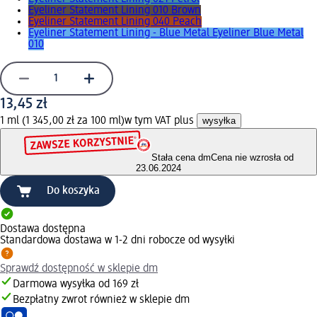
Eyeliner Statement Lining 010 Brown
Eyeliner Statement Lining 040 Peach
Eyeliner Statement Lining - Blue Metal Eyeliner Blue Metal
010
13,45 zł
1 ml (1 345,00 zł za 100 ml)
w tym VAT plus
wysyłka
Stała cena dm
Cena nie wzrosła od
23.06.2024
Do koszyka
Dostawa dostępna
Standardowa dostawa w 1-2 dni robocze od wysyłki
Sprawdź dostępność w sklepie dm
Darmowa wysyłka od 169 zł
Bezpłatny zwrot również w sklepie dm