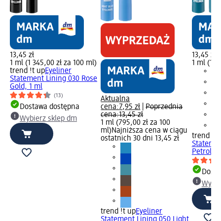
13,45 zł
13,45 zł
1 ml (1 345,00 zł za 100 ml)
1 ml (1 3
trend !t up
Eyeliner
Statement Lining 030 Rose
Gold, 1 ml
(13)
Aktualna
Dostawa dostępna
cena:
7,95 zł
|
Poprzednia
cena:
13,45 zł
Wybierz sklep dm
1 ml (795,00 zł za 100
ml)
Najniższa cena w ciągu
trend !t 
ostatnich 30 dni 13,45 zł
Statemen
Petrol, 1
Dosta
Wybie
trend !t up
Eyeliner
Statement Lining 050 Light