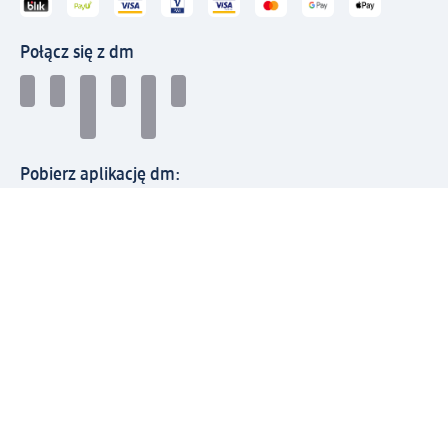
Połącz się z dm
Pobierz aplikację dm:
© 2026 dm-drogerie markt sp. z o.o.
Impressum
Polityka prywatności
Ogólne warunki handlowe
Odstąpienie od umowy w dm
Rozstrzyganie sporów
Zgłaszanie nieprawidłowości
Utylizacja sprzętu elektrycznego