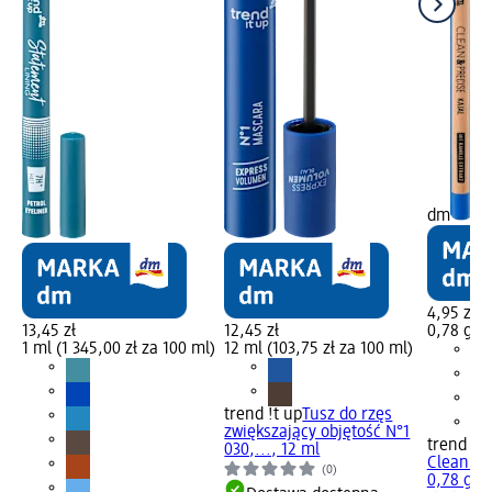
dm
4,95 zł
13,45 zł
12,45 zł
0,78 g (6
1 ml (1 345,00 zł za 100 ml)
12 ml (103,75 zł za 100 ml)
trend !t up
Tusz do rzęs
zwiększający objętość N°1
trend !t 
030,..., 12 ml
Clean & 
(0)
0,78 g