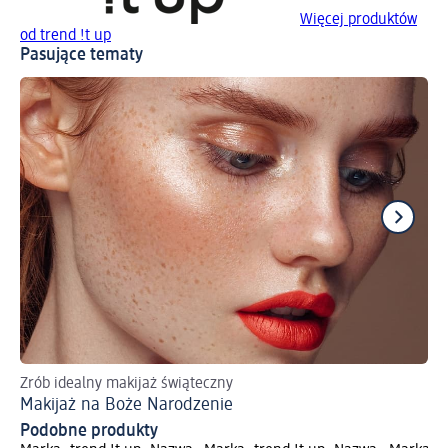
Więcej produktów
od trend !t up
Pasujące tematy
Zrób idealny makijaż świąteczny
Po
Makijaż na Boże Narodzenie
Ja
Podobne produkty