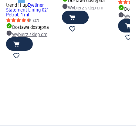
Dostawa dostępna
trend !t up
Eyeliner
Wybierz sklep dm
Dosta
Statement Lining 021
Petrol, 1 ml
Wybie
(27)
Dostawa dostępna
Wybierz sklep dm