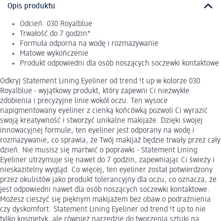
Opis produktu
Odcień: 030 Royalblue
Trwałość do 7 godzin*
Formuła odporna na wodę i rozmazywanie
Matowe wykończenie
Produkt odpowiedni dla osób noszących soczewki kontaktowe
Odkryj Statement Lining Eyeliner od trend !t up w kolorze 030
Royalblue - wyjątkowy produkt, który zapewni Ci niezwykłe
zdobienia i precyzyjne linie wokół oczu. Ten wysoce
napigmentowany eyeliner z cienką końcówką pozwoli Ci wyrazić
swoją kreatywność i stworzyć unikalne makijaże. Dzięki swojej
innowacyjnej formule, ten eyeliner jest odporany na wodę i
rozmazywanie, co sprawia, że Twój makijaż będzie trwały przez cały
dzień. Nie musisz się martwić o poprawki - Statement Lining
Eyeliner utrzymuje się nawet do 7 godzin, zapewniając Ci świeży i
nieskazitelny wygląd. Co więcej, ten eyeliner został potwierdzony
przez okulistów jako produkt tolerancyjny dla oczu, co oznacza, że
jest odpowiedni nawet dla osób noszących soczewki kontaktowe.
Możesz cieszyć się pięknym makijażem bez obaw o podrażnienia
czy dyskomfort. Statement Lining Eyeliner od trend !t up to nie
tylko kosmetyk, ale również narzędzie do tworzenia sztuki na