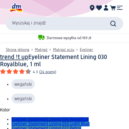
Wyszukaj i znajdź
Darmowa wysyłka od 169 zł
Strona główna
Makijaż
Makijaż oczu
Eyeliner
trend !t up
Eyeliner Statement Lining 030
Royalblue, 1 ml
4.3
(
24 oceny
)
wegański
wegański
Kolor
Eyeliner Statement Lining 030 Royalblue
Eyeliner Statement Lining 050 Light Blue
Eyeliner Statement Lining 021 Petrol