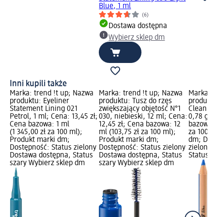
Blue, 1 ml
(6)
Dostawa dostępna
Wybierz sklep dm
Inni kupili także
Marka: trend !t up; Nazwa
Marka: trend !t up; Nazwa
Marka: t
produktu: Eyeliner
produktu: Tusz do rzęs
produktu
Statement Lining 021
zwiększający objętość N°1
Clean & 
Petrol, 1 ml; Cena: 13,45 zł;
030, niebieski, 12 ml; Cena:
0,78 g; 
Cena bazowa: 1 ml
12,45 zł; Cena bazowa: 12
bazowa: 
(1 345,00 zł za 100 ml);
ml (103,75 zł za 100 ml);
za 100 g
Produkt marki dm;
Produkt marki dm;
dm; Dost
Dostępność: Status zielony
Dostępność: Status zielony
zielony 
Dostawa dostępna, Status
Dostawa dostępna, Status
Status s
szary Wybierz sklep dm
szary Wybierz sklep dm