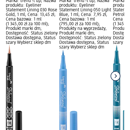
Marka: trend !t up; Nazwa
Marka: trend !t up; Nazwa
Marka: t
produktu: Eyeliner
produktu: Eyeliner
produktu
Statement Lining 030 Rose
Statement Lining 050 Light
Statemen
Gold, 1 ml; Cena: 13,45 zł;
Blue, 1 ml; Cena: 7,95 zł;
Petrol, 1
Cena bazowa: 1 ml
Cena bazowa: 1 ml
Cena baz
(1 345,00 zł za 100 ml);
(795,00 zł za 100 ml);
(1 345,00
Produkt marki dm;
Produkty na wyprzedaży,
Produkt 
Dostępność: Status zielony
Produkt marki dm;
Dostępno
Dostawa dostępna, Status
Dostępność: Status zielony
Dostawa 
szary Wybierz sklep dm
Dostawa dostępna, Status
szary Wy
szary Wybierz sklep dm