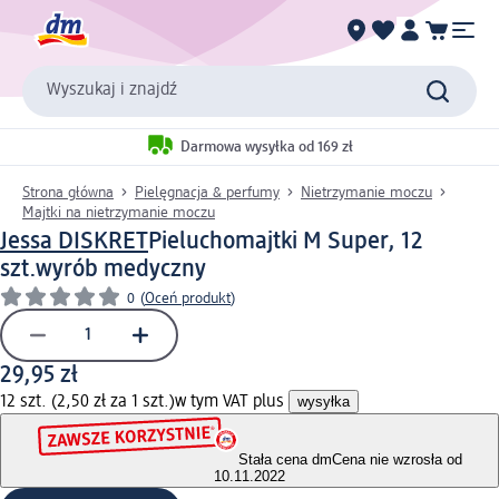
Wyszukaj i znajdź
Darmowa wysyłka od 169 zł
Strona główna
Pielęgnacja & perfumy
Nietrzymanie moczu
Majtki na nietrzymanie moczu
Jessa DISKRET
Pieluchomajtki M Super, 12
szt.
wyrób medyczny
0
(
Oceń produkt
)
29,95 zł
12 szt. (2,50 zł za 1 szt.)
w tym VAT plus
wysyłka
Stała cena dm
Cena nie wzrosła od
10.11.2022