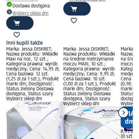
Dostawa dostępna
Wybierz sklep dm
Inni kupili także
Marka: Jessa DISKRET;
Marka: Jessa DISKRET;
Marka: J
Nazwa produktu: Wkładki
Nazwa produktu: Wkładki
Nazwa pr
Maxi na noc, 12 szt.;
na średnie nietrzymanie
na średn
Kategoria prawna: wyrób
moczu MAXI, 10 szt.;
moczu Ext
medyczny; Cena: 14,95 zł;
Kategoria prawna: wyrób
Kategori
Cena bazowa: 12 szt.
medyczny; Cena: 9,95 zł;
medyczny
(1,25 zł za 1 szt.); Produkt
Cena bazowa: 10 szt.
Cena baz
marki dm; Dostępność:
(1,00 zł za 1 szt.); Produkt
(0,90 zł 
Status zielony Dostawa
marki dm; Dostępność:
marki dm
dostępna, Status szary
Status zielony Dostawa
Status z
Wybierz sklep dm
dostępna, Status szary
dostępna
Wybierz sklep dm
Wybierz 
8,95 zł
10 szt. (0