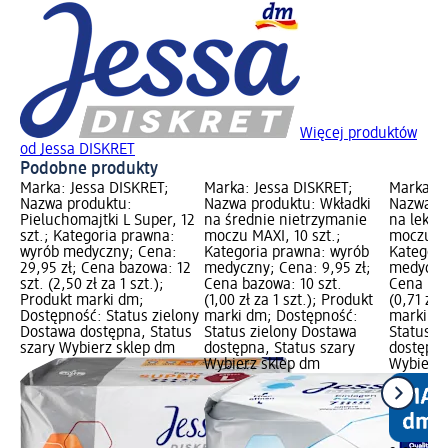
Więcej produktów
od Jessa DISKRET
Podobne produkty
Marka: Jessa DISKRET;
Marka: Jessa DISKRET;
Marka: J
Nazwa produktu:
Nazwa produktu: Wkładki
Nazwa pr
Pieluchomajtki L Super, 12
na średnie nietrzymanie
na lekki
szt.; Kategoria prawna:
moczu MAXI, 10 szt.;
moczu No
wyrób medyczny; Cena:
Kategoria prawna: wyrób
Kategori
29,95 zł; Cena bazowa: 12
medyczny; Cena: 9,95 zł;
medyczny
szt. (2,50 zł za 1 szt.);
Cena bazowa: 10 szt.
Cena baz
Produkt marki dm;
(1,00 zł za 1 szt.); Produkt
(0,71 zł 
Dostępność: Status zielony
marki dm; Dostępność:
marki dm
Dostawa dostępna, Status
Status zielony Dostawa
Status z
szary Wybierz sklep dm
dostępna, Status szary
dostępna
Wybierz sklep dm
Wybierz 