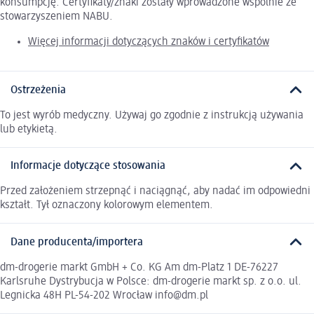
konsumpcję. Certyfikaty/znaki zostały wprowadzone wspólnie ze
stowarzyszeniem NABU.
Więcej informacji dotyczących znaków i certyfikatów
Ostrzeżenia
To jest wyrób medyczny. Używaj go zgodnie z instrukcją używania
lub etykietą.
Informacje dotyczące stosowania
Przed założeniem strzepnąć i naciągnąć, aby nadać im odpowiedni
kształt. Tył oznaczony kolorowym elementem.
Dane producenta/importera
dm-drogerie markt GmbH + Co. KG Am dm-Platz 1 DE-76227
Karlsruhe Dystrybucja w Polsce: dm-drogerie markt sp. z o.o. ul.
Legnicka 48H PL-54-202 Wrocław info@dm.pl