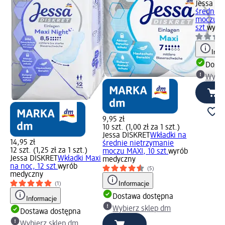
Jessa DI
średnie 
moczu Ex
szt.
wyró
Info
Dosta
Wybie
9,95 zł
10 szt. (1,00 zł za 1 szt.)
Jessa DISKRET
Wkładki na
14,95 zł
średnie nietrzymanie
12 szt. (1,25 zł za 1 szt.)
moczu MAXI, 10 szt.
wyrób
Jessa DISKRET
Wkładki Maxi
medyczny
na noc, 12 szt.
wyrób
(5)
medyczny
Informacje
(1)
Dostawa dostępna
Informacje
Wybierz sklep dm
Dostawa dostępna
Wybierz sklep dm