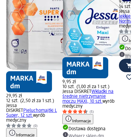
9,95 zł
14 szt. (0
Jessa DI
lekkie n
Normal, 
medyczn
Info
Dosta
Wybie
9,95 zł
10 szt. (1,00 zł za 1 szt.)
Jessa DISKRET
Wkładki na
29,95 zł
średnie nietrzymanie
12 szt. (2,50 zł za 1 szt.)
moczu MAXI, 10 szt.
wyrób
Jessa
medyczny
DISKRET
Pieluchomajtki L
(5)
Super, 12 szt.
wyrób
medyczny
Informacje
(0)
Dostawa dostępna
Informacje
Wybierz sklep dm