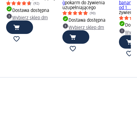
g
pokarm do żywienia
banan-t
(92)
uzupełniającego
od 1..., 
Dostawa dostępna
żywienia
(90)
Wybierz sklep dm
Dostawa dostępna
Dosta
Wybierz sklep dm
Wybie