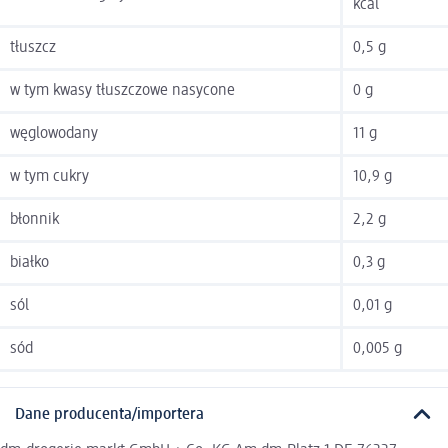
kcal
tłuszcz
0,5 g
w tym kwasy tłuszczowe nasycone
0 g
węglowodany
11 g
w tym cukry
10,9 g
błonnik
2,2 g
białko
0,3 g
sól
0,01 g
sód
0,005 g
Dane producenta/importera