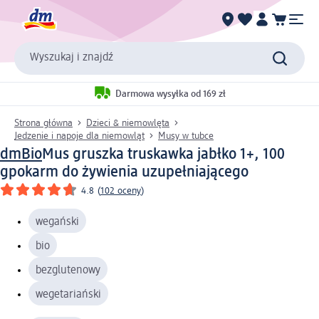
Wyszukaj i znajdź
Darmowa wysyłka od 169 zł
Strona główna
Dzieci & niemowlęta
Jedzenie i napoje dla niemowląt
Musy w tubce
dmBio
Mus gruszka truskawka jabłko 1+, 100
g
pokarm do żywienia uzupełniającego
4.8
(
102 oceny
)
wegański
bio
bezglutenowy
wegetariański