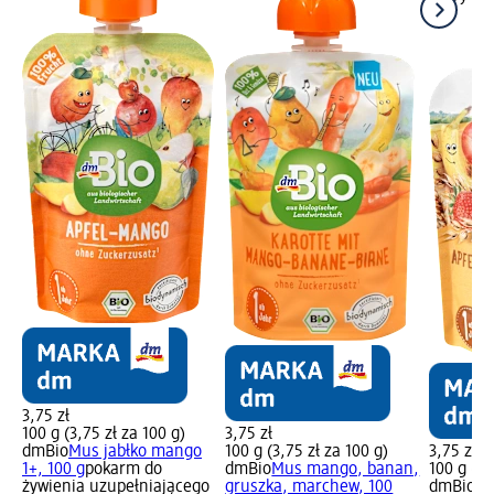
3,75 zł
100 g (3,75 zł za 100 g)
3,75 zł
dmBio
Mus jabłko mango
100 g (3,75 zł za 100 g)
3,75 zł
1+, 100 g
pokarm do
dmBio
Mus mango, banan,
100 g (3,
żywienia uzupełniającego
gruszka, marchew, 100
dmBio
Mu