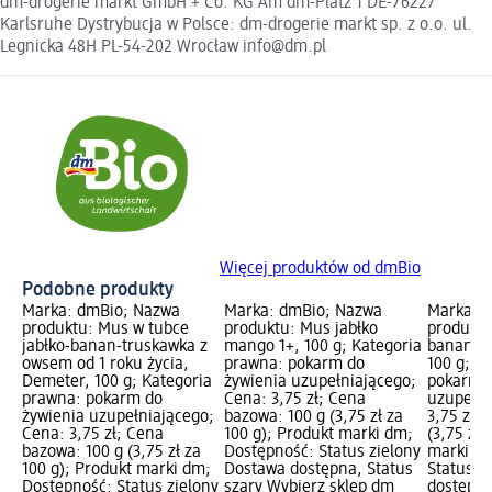
dm-drogerie markt GmbH + Co. KG Am dm-Platz 1 DE-76227
Karlsruhe Dystrybucja w Polsce: dm-drogerie markt sp. z o.o. ul.
Legnicka 48H PL-54-202 Wrocław info@dm.pl
Więcej produktów od dmBio
Podobne produkty
Marka: dmBio; Nazwa
Marka: dmBio; Nazwa
Marka: 
produktu: Mus w tubce
produktu: Mus jabłko
produkt
jabłko-banan-truskawka z
mango 1+, 100 g; Kategoria
banan, g
owsem od 1 roku życia,
prawna: pokarm do
100 g; K
Demeter, 100 g; Kategoria
żywienia uzupełniającego;
pokarm d
prawna: pokarm do
Cena: 3,75 zł; Cena
uzupełni
żywienia uzupełniającego;
bazowa: 100 g (3,75 zł za
3,75 zł;
Cena: 3,75 zł; Cena
100 g); Produkt marki dm;
(3,75 zł 
bazowa: 100 g (3,75 zł za
Dostępność: Status zielony
marki dm
100 g); Produkt marki dm;
Dostawa dostępna, Status
Status z
Dostępność: Status zielony
szary Wybierz sklep dm
dostępna