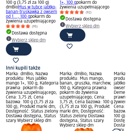
100 g (3,75 zł za 100 g)
1+, 100 g
pokarm do
dmBio
Mus w tubce jabłko-
żywienia uzupełniającego
banan-truskawka z owsem
(92)
od 1..., 100 g
pokarm do
Dostawa dostępna
żywienia uzupełniającego
Wybierz sklep dm
(95)
Dostawa dostępna
Wybierz sklep dm
Inni kupili także
Marka: dmBio; Nazwa
Marka: dmBio; Nazwa
Marka: 
produktu: Mus jabłko
produktu: Mus mango,
produktu
mango 1+, 100 g; Kategoria
banan, gruszka, marchew,
jabłko-b
prawna: pokarm do
100 g; Kategoria prawna:
owsem od
żywienia uzupełniającego;
pokarm do żywienia
Demeter,
Cena: 3,75 zł; Cena
uzupełniającego; Cena:
prawna:
bazowa: 100 g (3,75 zł za
3,75 zł; Cena bazowa: 100 g
żywienia
100 g); Produkt marki dm;
(3,75 zł za 100 g); Produkt
Cena: 3,
Dostępność: Status zielony
marki dm; Dostępność:
bazowa: 1
Dostawa dostępna, Status
Status zielony Dostawa
100 g); 
szary Wybierz sklep dm
dostępna, Status szary
Dostępno
Wybierz sklep dm
Dostawa 
szary Wy