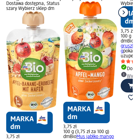
Dostawa dostępna, Status
Wybierz 
szary Wybierz sklep dm
3,75 zł
100 g (3,
dmBio
Mu
gruszka,
g
pokarm 
uzupełni
Dosta
Wybie
3,75 zł
100 g (3,75 zł za 100 g)
3,75 zł
dmBio
Mus jabłko mango