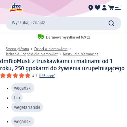
Wyszukaj i znajdź
Darmowa wysyłka od 169 zł
Strona główna
Dzieci & niemowlęta
Jedzenie i napoje dla niemowląt
Kaszki dla niemowląt
dmBio
Musli z truskawkami i i malinami od 1
roku, 250 g
pokarm do żywienia uzupełniającego
4.7
(
136 ocen
)
wegański
bio
wegetariański
wegański