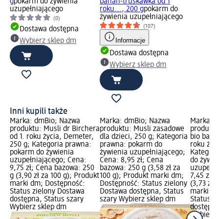
g
pokarm do żywienia
banan-truskawka od 1
uzupełniającego
roku..., 200 g
pokarm do
żywienia uzupełniającego
(0)
(107)
Dostawa dostępna
Informacje
Wybierz sklep dm
Dostawa dostępna
Wybierz sklep dm
Inni kupili także
Marka: dmBio; Nazwa
Marka: dmBio; Nazwa
Marka: b
produktu: Musli dr Birchera
produktu: Musli zasadowe
produktu:
od 1. roku życia, Demeter,
dla dzieci, 250 g; Kategoria
bio bana
250 g; Kategoria prawna:
prawna: pokarm do
roku życi
pokarm do żywienia
żywienia uzupełniającego;
Kategori
uzupełniającego; Cena:
Cena: 8,95 zł; Cena
do żywie
9,75 zł; Cena bazowa: 250
bazowa: 250 g (3,58 zł za
uzupełni
g (3,90 zł za 100 g); Produkt
100 g); Produkt marki dm;
7,45 zł;
marki dm; Dostępność:
Dostępność: Status zielony
(3,73 zł 
Status zielony Dostawa
Dostawa dostępna, Status
marki dm
dostępna, Status szary
szary Wybierz sklep dm
Status z
Wybierz sklep dm
dostępna
Wybierz 