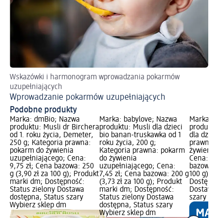
Wskazówki i harmonogram wprowadzania pokarmów
uzupełniających
Wprowadzanie pokarmów uzupełniających
Podobne produkty
Marka: dmBio; Nazwa
Marka: babylove; Nazwa
Marka: 
produktu: Musli dr Birchera
produktu: Musli dla dzieci
produktu
od 1. roku życia, Demeter,
bio banan-truskawka od 1
dla dziec
250 g; Kategoria prawna:
roku życia, 200 g;
prawna:
pokarm do żywienia
Kategoria prawna: pokarm
żywienia
uzupełniającego; Cena:
do żywienia
Cena: 8,
9,75 zł; Cena bazowa: 250
uzupełniającego; Cena:
bazowa: 
g (3,90 zł za 100 g); Produkt
7,45 zł; Cena bazowa: 200 g
100 g); 
marki dm; Dostępność:
(3,73 zł za 100 g); Produkt
Dostępno
Status zielony Dostawa
marki dm; Dostępność:
Dostawa 
dostępna, Status szary
Status zielony Dostawa
szary Wy
Wybierz sklep dm
dostępna, Status szary
Wybierz sklep dm