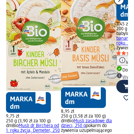
7,45 zł
200 g (3,
babylove
banan-tr
roku..., 
żywienia
Info
Dosta
Wybie
8,95 zł
9,75 zł
250 g (3,58 zł za 100 g)
250 g (3,90 zł za 100 g)
dmBio
Musli zasadowe dla
dmBio
Musli dr Birchera od
dzieci, 250 g
pokarm do
1. roku życia, Demeter, 250
żywienia uzupełniającego