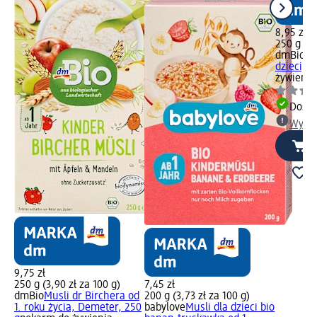
8,95 zł
250 g (3,
dmBio
Mu
dzieci, 2
żywienia
Dosta
Wybie
9,75 zł
250 g (3,90 zł za 100 g)
7,45 zł
dmBio
Musli dr Birchera od
200 g (3,73 zł za 100 g)
1. roku życia, Demeter, 250
babylove
Musli dla dzieci bio