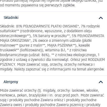
Ponadto pamiętaj regularnej higienie zębów twojego dziecka, już
od momentu pojawienia się pierwszych ząbków.
Składniki
Składniki: 81% PEŁNOZIARNISTE PŁATKI OWSIANE*, 7% rodzynki
sułtańskie** (rozdrobnione, wysuszone, z dodatkiem oleju
słonecznikowego**), 5% banany w proszku**, 5% PEŁNOZIARNISTA
MĄKA ORKISZOWA*, 2% owoce o zmiennym udziale (płatki
malinowe** (puree z malin**, MĄKA PSZENNA**), kawałki
truskawek** (lioﬁlizowane)), witamina B₁1, * z rolnictwa
biodynamicznego (udział: 86%), ** z rolnictwa ekologicznego, 1
zgodnie z ustawą o żywności dla niemowląt. Orkisz jest RODZAJEM
PSZENICY. Może zawierać soję, orzechy, orzechy nerkowca i
migdały. Należy zapoznać się z informacjami na temat alergenów.
Alergeny
Może zawierać orzechy (tj. migdały, orzechy: laskowe, włoskie,
nerkowca, pekan, brazylijskie i in. oraz prod.poch. Może zawierać
soję i produkty pochodne Zawiera orkisz i produkty pochodne
Zawiera owies i produkty pochodne Zawiera pszenicę i produkty