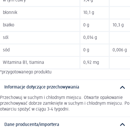
w tym cukry
9,4 g
błonnik
10,1 g
białko
0 g
10,3 g
sól
0,014 g
sód
0 g
0,006 g
Witamina B1, tiamina
0,92 mg
*przygotowanego produktu
Informacje dotyczące przechowywania
Przechowuj w suchym i chłodnym miejscu. Otwarte opakowanie
przechowywać dobrze zamknięte w suchym i chłodnym miejscu. Po
otwarciu spożyć w ciągu 3-4 tygodni.
Dane producenta/importera