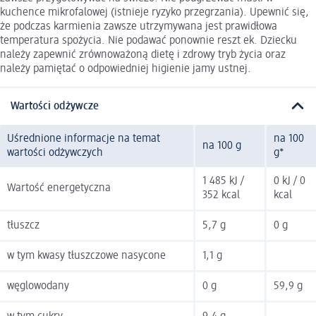
kuchence mikrofalowej (istnieje ryzyko przegrzania). Upewnić się,
że podczas karmienia zawsze utrzymywana jest prawidłowa
temperatura spożycia. Nie podawać ponownie reszt ek. Dziecku
należy zapewnić zrównoważoną dietę i zdrowy tryb życia oraz
należy pamiętać o odpowiedniej higienie jamy ustnej.
Wartości odżywcze
Uśrednione informacje na temat
na 100
na 100 g
wartości odżywczych
g*
1 485 kJ /
0 kJ / 0
Wartość energetyczna
352 kcal
kcal
tłuszcz
5,7 g
0 g
w tym kwasy tłuszczowe nasycone
1,1 g
węglowodany
0 g
59,9 g