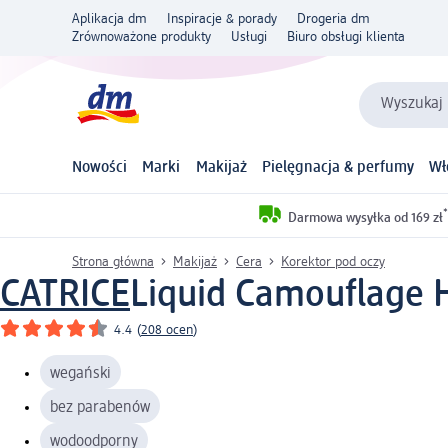
Aplikacja dm
Inspiracje & porady
Drogeria dm
Zrównoważone produkty
Usługi
Biuro obsługi klienta
Wyszukaj 
Nowości
Marki
Makijaż
Pielęgnacja & perfumy
Wł
*
Darmowa wysyłka od 169 zł
Strona główna
Makijaż
Cera
Korektor pod oczy
CATRICE
Liquid Camouflage H
4.4
(
208 ocen
)
wegański
bez parabenów
wodoodporny