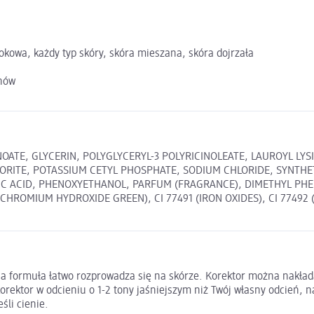
okowa, każdy typ skóry, skóra mieszana, skóra dojrzała
enów
ATE, GLYCERIN, POLYGLYCERYL-3 POLYRICINOLEATE, LAUROYL LYS
ITE, POTASSIUM CETYL PHOSPHATE, SODIUM CHLORIDE, SYNTHET
RIC ACID, PHENOXYETHANOL, PARFUM (FRAGRANCE), DIMETHYL P
ROMIUM HYDROXIDE GREEN), CI 77491 (IRON OXIDES), CI 77492 (IR
ynna formuła łatwo rozprowadza się na skórze. Korektor można nakła
korektor w odcieniu o 1-2 tony jaśniejszym niż Twój własny odcień, 
śli cienie.