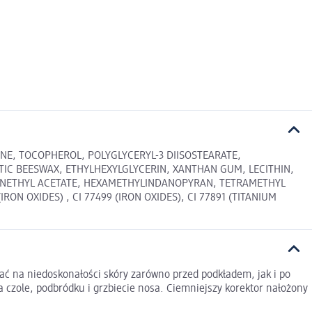
INE, TOCOPHEROL, POLYGLYCERYL-3 DIISOSTEARATE,
IC BEESWAX, ETHYLHEXYLGLYCERIN, XANTHAN GUM, LECITHIN,
HENETHYL ACETATE, HEXAMETHYLINDANOPYRAN, TETRAMETHYL
ON OXIDES) , CI 77499 (IRON OXIDES), CI 77891 (TITANIUM
dać na niedoskonałości skóry zarówno przed podkładem, jak i po
na czole, podbródku i grzbiecie nosa. Ciemniejszy korektor nałożony