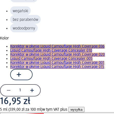
wegański
bez parabenów
wodoodporny
Kolor
Korektor w płynie Liquid Camouflage High Coverage 036
Liquid Camouflage High Coverage Concealer 010
Korektor w płynie Liquid Camouflage High Coverage 020
Liquid Camouflage High Coverage Concealer 005
Korektor w płynie Liquid Camouflage High Coverage 001
Korektor w płynie Liquid Camouflage High Coverage 015
16,95 zł
5 ml (339,00 zł za 100 ml)
w tym VAT plus
wysyłka