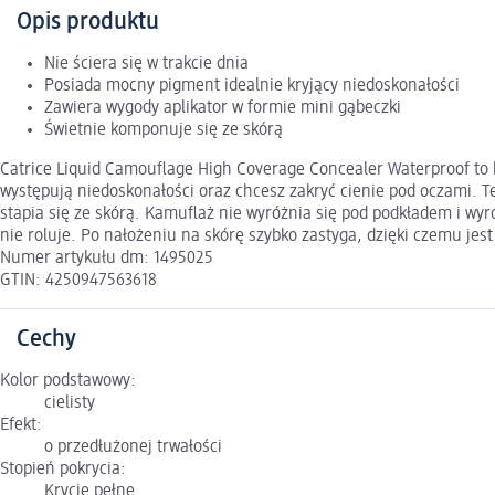
Opis produktu
Nie ściera się w trakcie dnia
Posiada mocny pigment idealnie kryjący niedoskonałości
Zawiera wygody aplikator w formie mini gąbeczki
Świetnie komponuje się ze skórą
Catrice Liquid Camouflage High Coverage Concealer Waterproof to b
występują niedoskonałości oraz chcesz zakryć cienie pod oczami. T
stapia się ze skórą. Kamuflaż nie wyróżnia się pod podkładem i wyró
nie roluje. Po nałożeniu na skórę szybko zastyga, dzięki czemu jest
Numer artykułu dm: 1495025
GTIN: 4250947563618
Cechy
Kolor podstawowy:
cielisty
Efekt:
o przedłużonej trwałości
Stopień pokrycia:
Krycie pełne