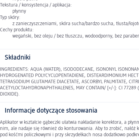
Tekstura / konsystencja / aplikacja:
płynny
Typ skóry:
z zanieczyszczeniami, skóra sucha/bardzo sucha, tłusta/łojot
Cechy produktu:
wegański, bez oleju / bez tłuszczu, wodoodporny, bez parab
Składniki
INGREDIENTS: AQUA (WATER), ISODODECANE, ISONONYL ISONONANO
HYDROGENATED POLYCYCLOPENTADIENE, DISTEARDIMONIUM HECTOR
TETRASODIUM GLUTAMATE DIACETATE, ASCORBYL PALMITATE, CIT
ACETYLOCTAHYDRONAPHTHALENES, MAY CONTAIN/ [+/-]: CI 77289 (CH
DIOXIDE).
Informacje dotyczące stosowania
Aplikator w kształcie gąbeczki ułatwia nakładanie korektora, a pł
nim, ale nadaje się również do konturowania. Aby to zrobić, nałóż 
pod kośćmi policzkowymi i przy skrzydełkach nosa dodatkowo podkre