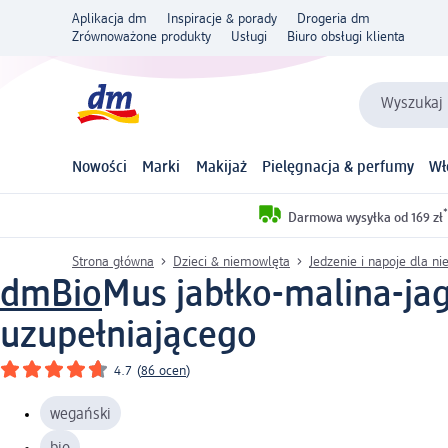
Aplikacja dm
Inspiracje & porady
Drogeria dm
Zrównoważone produkty
Usługi
Biuro obsługi klienta
Wyszukaj 
Nowości
Marki
Makijaż
Pielęgnacja & perfumy
Wł
*
Darmowa wysyłka od 169 zł
Strona główna
Dzieci & niemowlęta
Jedzenie i napoje dla n
dmBio
Mus jabłko-malina-jag
uzupełniającego
4.7
(
86 ocen
)
wegański