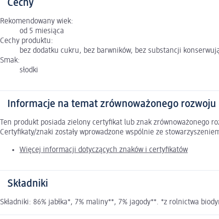
Cechy
Rekomendowany wiek:
od 5 miesiąca
Cechy produktu:
bez dodatku cukru, bez barwników, bez substancji konserwują
Smak:
słodki
Informacje na temat zrównoważonego rozwoju
Ten produkt posiada zielony certyfikat lub znak zrównoważonego 
Certyfikaty/znaki zostały wprowadzone wspólnie ze stowarzyszeni
Więcej informacji dotyczących znaków i certyfikatów
Składniki
Składniki: 86% jabłka*, 7% maliny**, 7% jagody**. *z rolnictwa biod