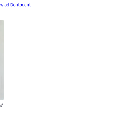
ów od Dontodent
ać