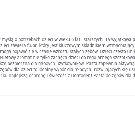
z myślą o potrzebach dzieci w wieku 6 lat i starszych. Ta wyjątko
zieci zawiera fluor, który jest kluczowym składnikiem wzmacniają
ogą pojawić się w czasie wzrostu stałych zębów. Dzieci często uni
 Miętowy aromat nie tylko zachęca dzieci do regularnego szczotkowa
 także bezpieczna dla młodych użytkowników. Pasta zapewnia aktywn
bów dla dzieci to idealny wybór dla młodych, rozwijających się uś
ku najlepszą ochronę i świeżość z Dontodent Pasta do zębów dla d