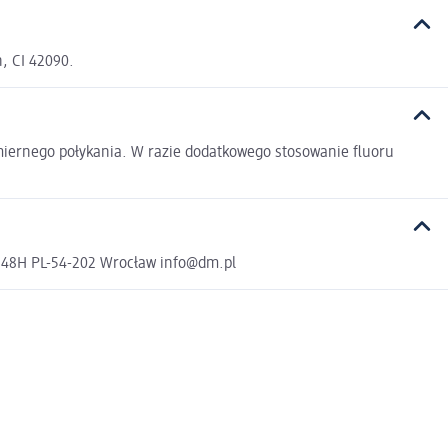
, CI 42090.
dmiernego połykania. W razie dodatkowego stosowanie fluoru
a 48H PL-54-202 Wrocław info@dm.pl