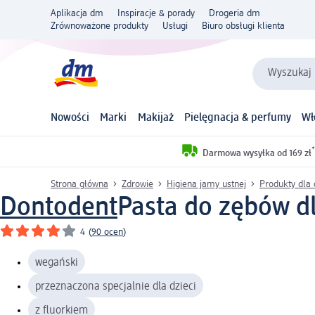
Aplikacja dm
Inspiracje & porady
Drogeria dm
Zrównoważone produkty
Usługi
Biuro obsługi klienta
Wyszukaj 
Nowości
Marki
Makijaż
Pielęgnacja & perfumy
Wł
*
Darmowa wysyłka od 169 zł
Strona główna
Zdrowie
Higiena jamy ustnej
Produkty dla 
Dontodent
Pasta do zębów dl
4
(
90 ocen
)
wegański
przeznaczona specjalnie dla dzieci
z fluorkiem