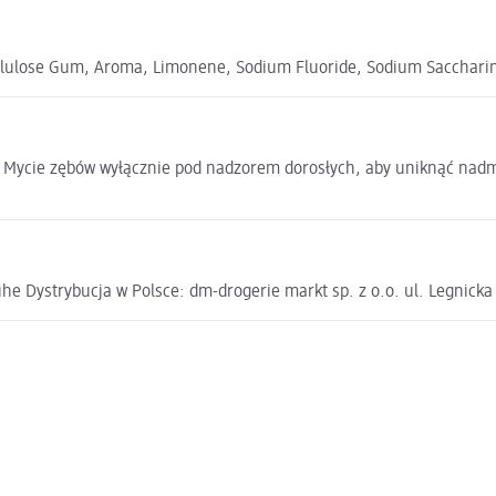
Cellulose Gum, Aroma, Limonene, Sodium Fluoride, Sodium Saccharin
zku. Mycie zębów wyłącznie pod nadzorem dorosłych, aby uniknąć na
e Dystrybucja w Polsce: dm-drogerie markt sp. z o.o. ul. Legnick