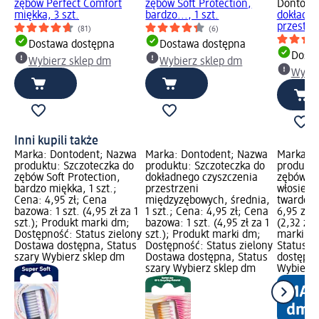
zębów Perfect Comfort
zębów Soft Protection,
Dontode
miękka, 3 szt.
bardzo..., 1 szt.
dokładne
przestrze
(81)
(6)
Dostawa dostępna
Dostawa dostępna
Dosta
Wybierz sklep dm
Wybierz sklep dm
Wybie
Inni kupili także
Marka: Dontodent; Nazwa
Marka: Dontodent; Nazwa
Marka: 
produktu: Szczoteczka do
produktu: Szczoteczka do
produktu
zębów Soft Protection,
dokładnego czyszczenia
zębów z
bardzo miękka, 1 szt.;
przestrzeni
włosiem 
Cena: 4,95 zł; Cena
międzyzębowych, średnia,
twardości
bazowa: 1 szt. (4,95 zł za 1
1 szt.; Cena: 4,95 zł; Cena
6,95 zł; 
szt.); Produkt marki dm;
bazowa: 1 szt. (4,95 zł za 1
(2,32 zł 
Dostępność: Status zielony
szt.); Produkt marki dm;
marki dm
Dostawa dostępna, Status
Dostępność: Status zielony
Status z
szary Wybierz sklep dm
Dostawa dostępna, Status
dostępna
szary Wybierz sklep dm
Wybierz 