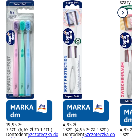
szary Wy
19,95 zł
4,95 zł
3 szt. (6,65 zł za 1 szt.)
1 szt. (4,95 zł za 1 szt.)
4,95 zł
Dontodent
Szczoteczka do
Dontodent
Szczoteczka do
1 szt. (4,