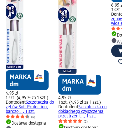
6,95 zł
3 szt. (2,
Dontode
zębów z
włosiem o
Dosta
Wybie
4,95 zł
1 szt. (4,95 zł za 1 szt.)
4,95 zł
Dontodent
Szczoteczka do
1 szt. (4,95 zł za 1 szt.)
zębów Soft Protection,
Dontodent
Szczoteczka do
bardzo..., 1 szt.
dokładnego czyszczenia
przestrzeni..., 1 szt.
(6)
(2)
Dostawa dostępna