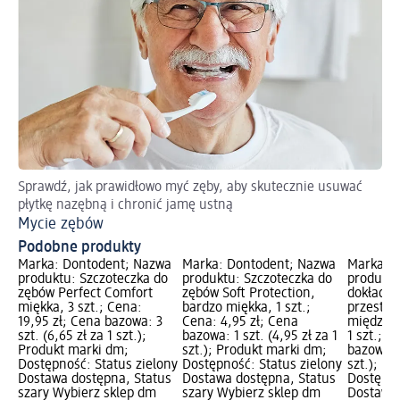
Sprawdź, jak prawidłowo myć zęby, aby skutecznie usuwać
5 
płytkę nazębną i chronić jamę ustną
My
Mycie zębów
Podobne produkty
Marka: Dontodent; Nazwa
Marka: Dontodent; Nazwa
Marka: 
produktu: Szczoteczka do
produktu: Szczoteczka do
produktu
zębów Perfect Comfort
zębów Soft Protection,
dokładne
miękka, 3 szt.; Cena:
bardzo miękka, 1 szt.;
przestrz
19,95 zł; Cena bazowa: 3
Cena: 4,95 zł; Cena
międzyzę
szt. (6,65 zł za 1 szt.);
bazowa: 1 szt. (4,95 zł za 1
1 szt.; C
Produkt marki dm;
szt.); Produkt marki dm;
bazowa: 1
Dostępność: Status zielony
Dostępność: Status zielony
szt.); P
Dostawa dostępna, Status
Dostawa dostępna, Status
Dostępno
szary Wybierz sklep dm
szary Wybierz sklep dm
Dostawa 