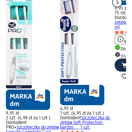
9,95 zł
75 ml (13
Dontode
zębów z 
ml
Info
Dosta
Wybie
4,95 zł
9,95 zł
1 szt. (4,95 zł za 1 szt.)
2 szt. (4,98 zł za 1 szt.)
Dontodent
Szczoteczka do
Dontodent
zębów Soft Protection,
PRO+
Szczoteczka do zębów
bardzo..., 1 szt.