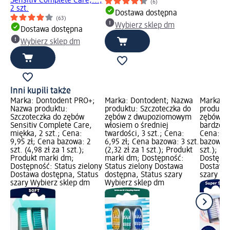
Sensitiv Complete Care,...,
(6)
2 szt.
Dostawa dostępna
(63)
Wybierz sklep dm
Dostawa dostępna
Wybierz sklep dm
Inni kupili także
Marka: Dontodent PRO+;
Marka: Dontodent; Nazwa
Marka: 
Nazwa produktu:
produktu: Szczoteczka do
produktu
Szczoteczka do zębów
zębów z dwupoziomowym
zębów So
Sensitiv Complete Care,
włosiem o średniej
bardzo mi
miękka, 2 szt.; Cena:
twardości, 3 szt.; Cena:
Cena: 4,
9,95 zł; Cena bazowa: 2
6,95 zł; Cena bazowa: 3 szt.
bazowa: 1
szt. (4,98 zł za 1 szt.);
(2,32 zł za 1 szt.); Produkt
szt.); P
Produkt marki dm;
marki dm; Dostępność:
Dostępno
Dostępność: Status zielony
Status zielony Dostawa
Dostawa 
Dostawa dostępna, Status
dostępna, Status szary
szary Wy
szary Wybierz sklep dm
Wybierz sklep dm