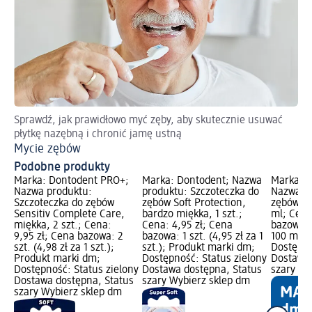
Sprawdź, jak prawidłowo myć zęby, aby skutecznie usuwać
5 
płytkę nazębną i chronić jamę ustną
My
Mycie zębów
Podobne produkty
Marka: Dontodent PRO+;
Marka: Dontodent; Nazwa
Marka: 
Nazwa produktu:
produktu: Szczoteczka do
Nazwa pr
Szczoteczka do zębów
zębów Soft Protection,
zębów z 
Sensitiv Complete Care,
bardzo miękka, 1 szt.;
ml; Cena
miękka, 2 szt.; Cena:
Cena: 4,95 zł; Cena
bazowa: 
9,95 zł; Cena bazowa: 2
bazowa: 1 szt. (4,95 zł za 1
100 ml);
szt. (4,98 zł za 1 szt.);
szt.); Produkt marki dm;
Dostępno
Produkt marki dm;
Dostępność: Status zielony
Dostawa 
Dostępność: Status zielony
Dostawa dostępna, Status
szary Wy
Dostawa dostępna, Status
szary Wybierz sklep dm
szary Wybierz sklep dm