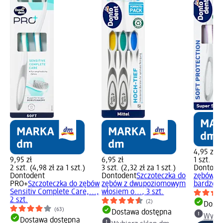
4,95 zł
9,95 zł
6,95 zł
1 szt. (4,
2 szt. (4,98 zł za 1 szt.)
3 szt. (2,32 zł za 1 szt.)
Dontode
Dontodent
Dontodent
Szczoteczka do
zębów So
PRO+
Szczoteczka do zębów
zębów z dwupoziomowym
bardzo...
Sensitiv Complete Care,...,
włosiem o..., 3 szt.
2 szt.
(2)
Dosta
(63)
Dostawa dostępna
Wybie
Dostawa dostępna