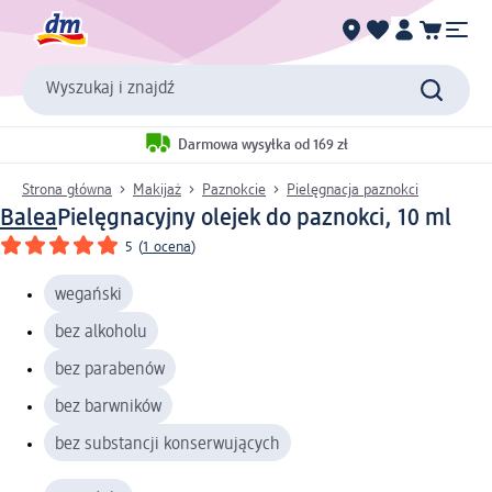
Wyszukaj i znajdź
Darmowa wysyłka od 169 zł
Strona główna
Makijaż
Paznokcie
Pielęgnacja paznokci
Balea
Pielęgnacyjny olejek do paznokci, 10 ml
5
(
1 ocena
)
wegański
bez alkoholu
bez parabenów
bez barwników
bez substancji konserwujących