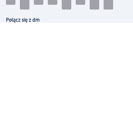
Połącz się z dm
Pobierz aplikację dm:
© 2026 dm-drogerie markt sp. z o.o.
Impressum
Polityka prywatności
Ogólne warunki handlowe
Odstąpienie od umowy w dm
Rozstrzyganie sporów
Zgłaszanie nieprawidłowości
Utylizacja sprzętu elektrycznego