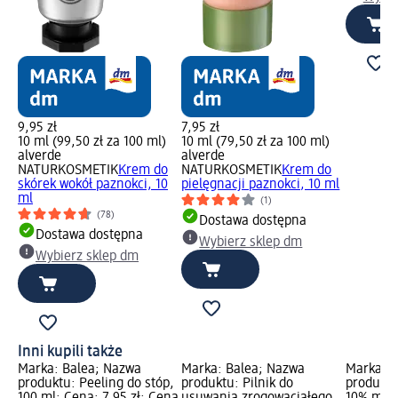
9,95 zł
7,95 zł
10 ml (99,50 zł za 100 ml)
10 ml (79,50 zł za 100 ml)
alverde
alverde
NATURKOSMETIK
Krem do
NATURKOSMETIK
Krem do
skórek wokół paznokci, 10
pielęgnacji paznokci, 10 ml
ml
(1)
(78)
Dostawa dostępna
Dostawa dostępna
Wybierz sklep dm
Wybierz sklep dm
Inni kupili także
Marka: Balea; Nazwa
Marka: Balea; Nazwa
Marka: B
produktu: Peeling do stóp,
produktu: Pilnik do
produktu
100 ml; Cena: 7,95 zł; Cena
usuwania zrogowaciałego
10% mocz