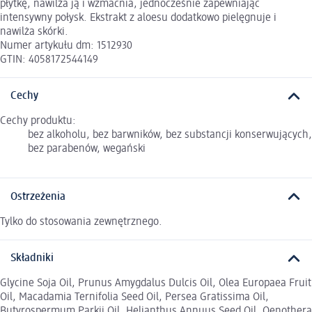
płytkę, nawilża ją i wzmacnia, jednocześnie zapewniając
intensywny połysk. Ekstrakt z aloesu dodatkowo pielęgnuje i
nawilża skórki.
Numer artykułu dm: 1512930
GTIN: 4058172544149
Cechy
Cechy produktu:
bez alkoholu, bez barwników, bez substancji konserwujących,
bez parabenów, wegański
Ostrzeżenia
Tylko do stosowania zewnętrznego.
Składniki
Glycine Soja Oil, Prunus Amygdalus Dulcis Oil, Olea Europaea Fruit
Oil, Macadamia Ternifolia Seed Oil, Persea Gratissima Oil,
Butyrospermum Parkii Oil, Helianthus Annuus Seed Oil, Oenothera