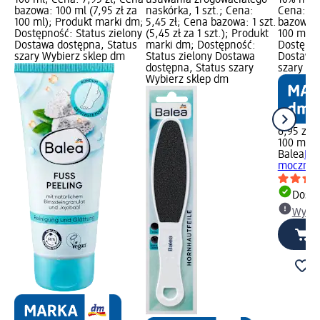
bazowa: 100 ml (7,95 zł za
naskórka, 1 szt.; Cena:
Cena: 6,
100 ml); Produkt marki dm;
5,45 zł; Cena bazowa: 1 szt.
bazowa: 
Dostępność: Status zielony
(5,45 zł za 1 szt.); Produkt
100 ml);
Dostawa dostępna, Status
marki dm; Dostępność:
Dostępno
szary Wybierz sklep dm
Status zielony Dostawa
Dostawa 
dostępna, Status szary
szary Wy
Wybierz sklep dm
6,95 zł
100 ml (6
Balea
Kre
mocznika
Dosta
Wybie