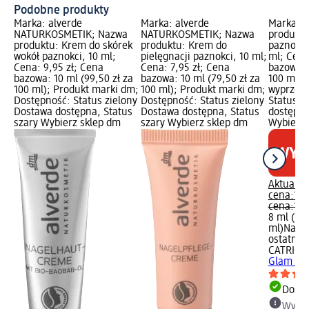
Podobne produkty
Marka: alverde
Marka: alverde
Marka: 
NATURKOSMETIK; Nazwa
NATURKOSMETIK; Nazwa
produktu
produktu: Krem do skórek
produktu: Krem do
paznokci
wokół paznokci, 10 ml;
pielęgnacji paznokci, 10 ml;
ml; Cena
Cena: 9,95 zł; Cena
Cena: 7,95 zł; Cena
bazowa: 
bazowa: 10 ml (99,50 zł za
bazowa: 10 ml (79,50 zł za
100 ml);
100 ml); Produkt marki dm;
100 ml); Produkt marki dm;
wyprzeda
Dostępność: Status zielony
Dostępność: Status zielony
Status z
Dostawa dostępna, Status
Dostawa dostępna, Status
dostępna
szary Wybierz sklep dm
szary Wybierz sklep dm
Wybierz 
Aktualna
cena:
10,
cena:
16,
8 ml (136
ml)
Najni
ostatnich
CATRICE
Glam In 
Dosta
Wybie